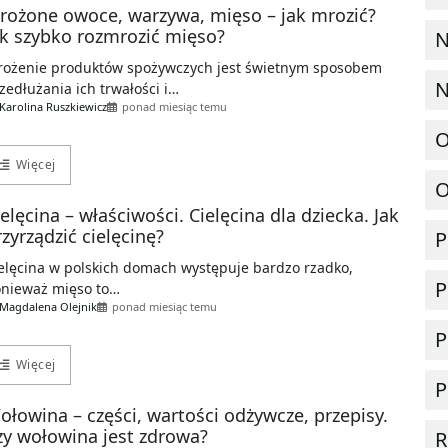
rożone owoce, warzywa, mięso – jak mrozić?
ak szybko rozmrozić mięso?
N
ożenie produktów spożywczych jest świetnym sposobem
N
zedłużania ich trwałości i…
Karolina Ruszkiewicz
ponad miesiąc temu
O
Więcej
O
ielęcina – właściwości. Cielęcina dla dziecka. Jak
rzyrządzić cielęcinę?
P
elęcina w polskich domach występuje bardzo rzadko,
P
nieważ mięso to…
Magdalena Olejnik
ponad miesiąc temu
P
Więcej
P
ołowina – części, wartości odżywcze, przepisy.
zy wołowina jest zdrowa?
R