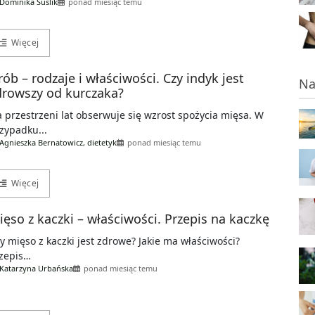
Dominika Suślik
ponad miesiąc temu
Więcej
rób – rodzaje i właściwości. Czy indyk jest
Na
drowszy od kurczaka?
 przestrzeni lat obserwuje się wzrost spożycia mięsa. W
zypadku...
Agnieszka Bernatowicz, dietetyk
ponad miesiąc temu
Więcej
ięso z kaczki – właściwości. Przepis na kaczkę
y mięso z kaczki jest zdrowe? Jakie ma właściwości?
zepis…
Katarzyna Urbańska
ponad miesiąc temu