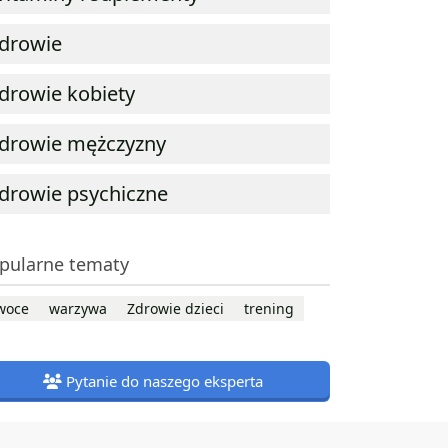
drowie
drowie kobiety
drowie mężczyzny
drowie psychiczne
pularne tematy
woce
warzywa
Zdrowie dzieci
trening
Pytanie do naszego eksperta