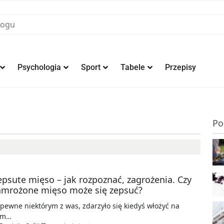
Psychologia
Sport
Tabele
Przepisy
Po
epsute mięso – jak rozpoznać, zagrożenia. Czy
amrożone mięso może się zepsuć?
pewne niektórym z was, zdarzyło się kiedyś włożyć na
am…