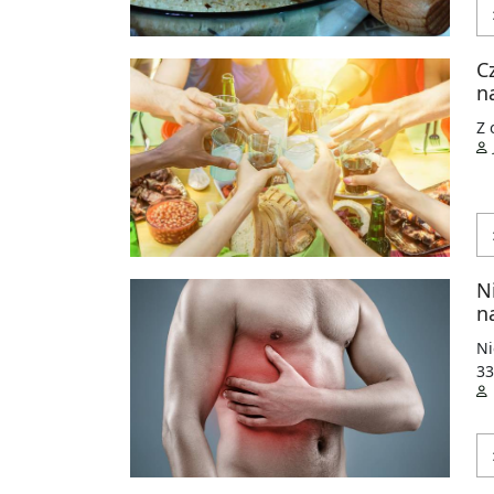
C
n
Z 
N
n
Ni
33