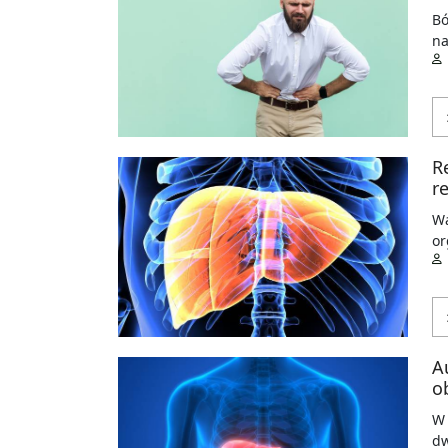
Bó
na
R
r
Wą
o
A
o
W 
dw