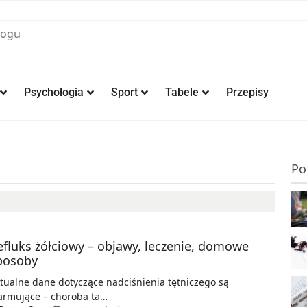
Psychologia
Sport
Tabele
Przepisy
Po
efluks żółciowy – objawy, leczenie, domowe
posoby
tualne dane dotyczące nadciśnienia tętniczego są
armujące – choroba ta…