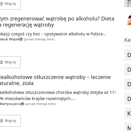
Więcej
zym zregenerować wątrobę po alkoholu? Dieta
a regenerację wątroby
okazji czegoś czy bez – spożywanie alkoholu w Polsce…
Ka
Jakub Wiącek
ponad miesiąc temu
D
Więcej
D
iealkoholowe stłuszczenie wątroby – leczenie
aturalne, zioła
D
ealkoholowa stłuszczeniowa choroba wątroby dotyka aż 17–
D
% mieszkańców krajów rozwiniętych....
Martyna Jaros
ponad miesiąc temu
K
Więcej
M