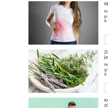
M
Ni
pr
Z
J
Wy
gr
K
ż