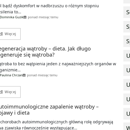
l bądź dyskomfort w nadbrzuszu o różnym stopniu
S
silenia to…
Dominika Guzik
ponad miesiąc temu
S
Więcej
S
egeneracja wątroby – dieta. Jak długo
egeneruje się wątroba?
U
troba to bez wątpienia jeden z najważniejszych organów w
U
rganizmie…
Paulina Chrzan
ponad miesiąc temu
U
Więcej
U
utoimmunologiczne zapalenie wątroby –
bjawy i dieta
U
chorobach autoimmunologicznych główną rolę odgrywają
W
a zjawiska równocześnie występujące…