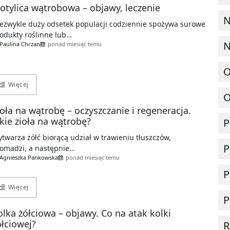
otylica wątrobowa – objawy, leczenie
N
ezwykle duży odsetek populacji codziennie spożywa surowe
odukty roślinne lub…
N
Paulina Chrzan
ponad miesiąc temu
O
Więcej
O
ioła na wątrobę – oczyszczanie i regeneracja.
akie zioła na wątrobę?
P
twarza żółć biorącą udział w trawieniu tłuszczów,
P
omadzi, a następnie…
Agnieszka Pankowska
ponad miesiąc temu
P
Więcej
P
olka żółciowa – objawy. Co na atak kolki
ółciowej?
R