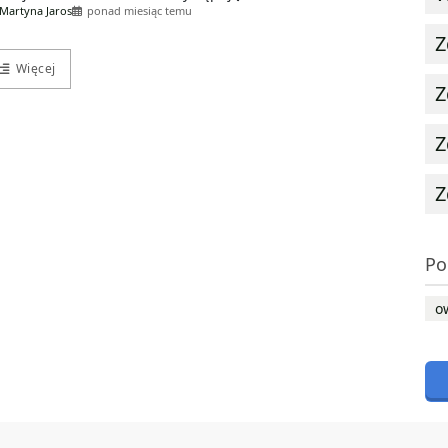
Martyna Jaros
ponad miesiąc temu
Z
Więcej
Z
Z
Z
Po
o