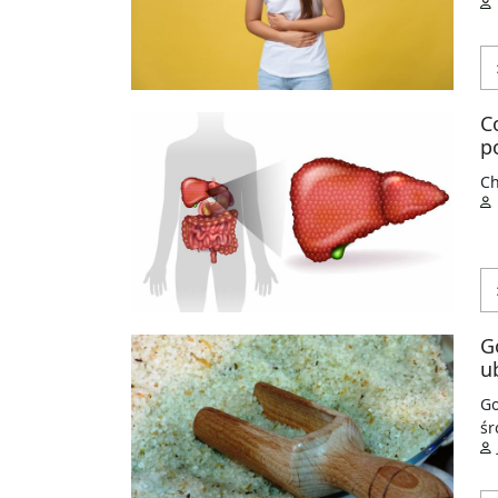
C
p
Ch
G
u
Go
ś