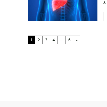
1
2
3
4
…
6
»