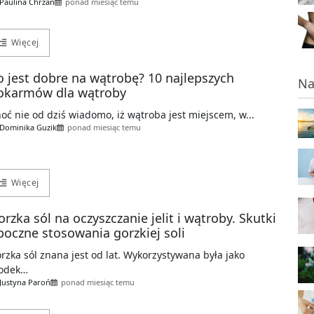
Paulina Chrzan
ponad miesiąc temu
Więcej
o jest dobre na wątrobę? 10 najlepszych
Na
okarmów dla wątroby
oć nie od dziś wiadomo, iż wątroba jest miejscem, w...
Dominika Guzik
ponad miesiąc temu
Więcej
orzka sól na oczyszczanie jelit i wątroby. Skutki
boczne stosowania gorzkiej soli
rzka sól znana jest od lat. Wykorzystywana była jako
rodek…
Justyna Paroń
ponad miesiąc temu