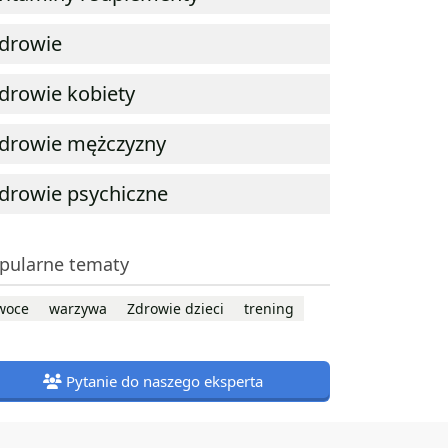
drowie
drowie kobiety
drowie mężczyzny
drowie psychiczne
pularne tematy
woce
warzywa
Zdrowie dzieci
trening
Pytanie do naszego eksperta