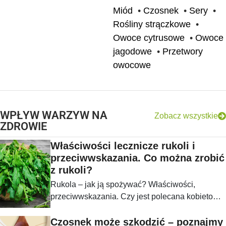
Miód
•
Czosnek
•
Sery
•
Rośliny strączkowe
•
Owoce cytrusowe
•
Owoce
jagodowe
•
Przetwory
owocowe
WPŁYW WARZYW NA
Zobacz wszystkie
ZDROWIE
Właściwości lecznicze rukoli i
przeciwwskazania. Co można zrobić
z rukoli?
Rukola – jak ją spożywać? Właściwości,
przeciwwskazania. Czy jest polecana kobietom
w ciąży?
Czosnek może szkodzić – poznajmy