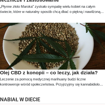
„Płynne złoto Maroka” zyskało sympatię wielu kobiet na całym
świecie, które w naturalny sposób chcą dbać o piękną i nawilżoną
skórę, silne włosy i zadbane paznokcie. Olej tłoczony z ziarna
arganowego wykorzystywany jest nie tylko do pielęgnacji ciała, ale
również w kuchennym zaciszu, gdzie stanowi dodatek odżywczy i
smakowy do orientalnych potraw.
Olej CBD z konopii – co leczy, jak działa?
Leczenie za pomocą medycznej marihuany budzi liczne
kontrowersje wśród społeczeństwa. Przyjrzyjmy się kannabidiolowi,
czyli jednej z najlepiej dotychczas przebadanej substancji
występującej w konopiach siewnych.
NABIAŁ W DIECIE