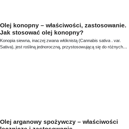
Olej konopny – właściwości, zastosowanie.
Jak stosować olej konopny?
Konopia siewna, inaczej zwana włóknistą (Cannabis sativa . var.
Sativa), jest rośliną jednoroczną, przystosowującą się do różnych
warunków klimatycznych. Jej nasiona składają się w 15–20% z
białka oraz w 28–35% z oleju (głównie niezbędnych nienasyconych
kwasów tłuszczowych). Ponadto zawierają m.in. edystynę, cholinę,
lecytynę, chlorofil, witaminę K i tokoferole [1, 2].
Olej arganowy spożywczy – właściwości
lecznicze i zastosowanie