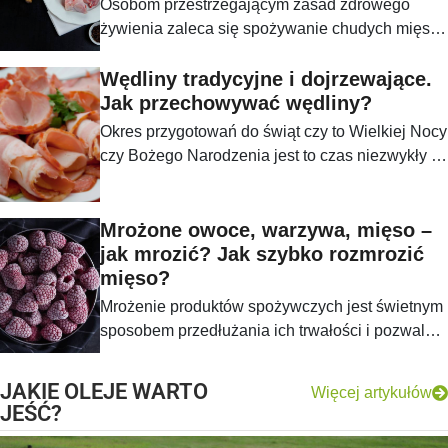
Osobom przestrzegającym zasad zdrowego
żywienia zaleca się spożywanie chudych mięs
obejmujących produkty pochodzące z kurczaka,
indyka, wołowinę, cielęcinę oraz mięso z królika i
Wędliny tradycyjne i dojrzewające.
zająca. O ile pierwsze gatunki są powszechnie
Jak przechowywać wędliny?
znane, to mięso z królika i zająca rzadko
Okres przygotowań do świąt czy to Wielkiej Nocy
konsumowane jest na co dzień. Związane jest to
czy Bożego Narodzenia jest to czas niezwykły w
zapewne z mniejszą dostępnością tego
polskiej tradycji religijnej. Jednakże jest to
produktu, ale mimo to powinien on na stałe
również czas, gdy konsumenci skłonni są do
zagościć w każdej kuchni ze względu na
zakupu droższych produktów, niejednokrotnie
Mrożone owoce, warzywa, mięso –
niezwykłe właściwości odżywcze.
przygotowywanych według staropolskich
jak mrozić? Jak szybko rozmrozić
receptur przekazywanych w nienaruszony
mięso?
sposób od wielu pokoleń.
Mrożenie produktów spożywczych jest świetnym
sposobem przedłużania ich trwałości i pozwala
na zrobienie zimowych zapasów. Szczególnie
dobrze sprawdza się w przypadku sezonowych
JAKIE OLEJE WARTO
Więcej artykułów
owoców i warzyw. Dzięki mrożeniu możemy
JEŚĆ?
cieszyć się smacznymi i pełnowartościowymi