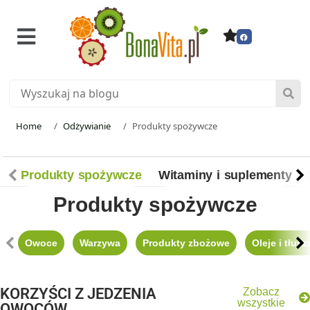
Home
Odżywianie
Produkty spożywcze
Scroll left
Scro
Produkty spożywcze
Witaminy i suplementy
Produkty spożywcze
Scroll left
Scro
Owoce
Warzywa
Produkty zbożowe
Oleje i tłusz
KORZYŚCI Z JEDZENIA
Zobacz
wszystkie
OWOCÓW