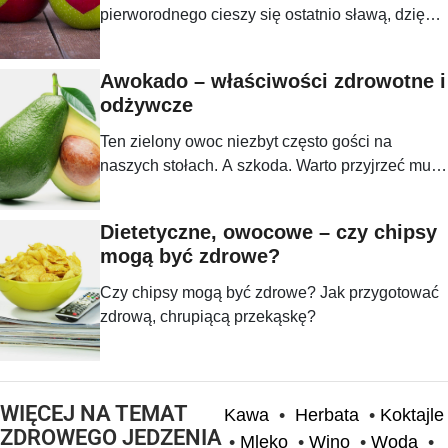
pierworodnego cieszy się ostatnio sławą, dzięki
embargo nałożone na Polskę przez Rosję.
Awokado – właściwości zdrowotne i
odżywcze
Ten zielony owoc niezbyt często gości na
naszych stołach. A szkoda. Warto przyjrzeć mu
się bliżej szczególnie, dzięki jego
właściwościom prozdrowotnym.
Dietetyczne, owocowe – czy chipsy
mogą być zdrowe?
Czy chipsy mogą być zdrowe? Jak przygotować
zdrową, chrupiącą przekąskę?
WIĘCEJ NA TEMAT
Kawa
•
Herbata
•
Koktajle
ZDROWEGO JEDZENIA
•
Mleko
•
Wino
•
Woda
•