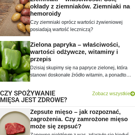
innych składników odżywczych, posiadający
okłady z ziemniaków. Ziemniaki na
wiele właściwości leczniczych, m.in.
hemoroidy
obniżających poziom glukozy we krwi oraz
Czy ziemniaki oprócz wartości żywieniowej
poziomu lipidów w surowicy.
posiadają wartość leczniczą?
Zielona papryka – właściwości,
wartości odżywcze, witaminy i
przepis
Dzisiaj skupimy się na papryce zielonej, która
stanowi doskonałe źródło witamin, a ponadto
pozwala nadać koloru niejednej potrawie.
CZY SPOŻYWANIE
Zobacz wszystkie
MIĘSA JEST ZDROWE?
Zepsute mięso – jak rozpoznać,
zagrożenia. Czy zamrożone mięso
może się zepsuć?
Zapewne niektórym z was, zdarzyło się kiedyś