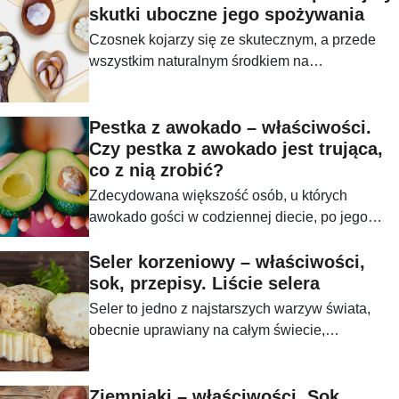
skutki uboczne jego spożywania
Czosnek kojarzy się ze skutecznym, a przede
wszystkim naturalnym środkiem na
przeziębienia. Czy jego spożywanie może
powodować skutki uboczne?
Pestka z awokado – właściwości.
Czy pestka z awokado jest trująca,
co z nią zrobić?
Zdecydowana większość osób, u których
awokado gości w codziennej diecie, po jego
przekrojeniu, wyrzuca pestkę do kosza bez
żadnego zastanowienia. Ale czy nie lepiej, nie
Seler korzeniowy – właściwości,
działać tak pochopnie i pozytywnie ją
sok, przepisy. Liście selera
wykorzystać, dodając ją do swojego ulubionego
Seler to jedno z najstarszych warzyw świata,
koktajlu lub robiąc z niej odżywkę na lśniące
obecnie uprawiany na całym świecie,
włosy?
wykorzystywany w przemyśle spożywczym i
kosmetycznym. Doskonałe źródło witamin,
związków fenolowych, olejków eterycznych i
Ziemniaki – właściwości. Sok,