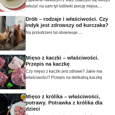
włożyć na sam tył lodówki porcję mięsa,
następnie przykryć je innymi zakupami i w
konsekwencji o nim zapomnieć. Po kilku dniach
Drób – rodzaje i właściwości. Czy
wyciągamy takie mięso i nie jesteśmy do końca
indyk jest zdrowszy od kurczaka?
pewni czy nadaję się ono w ogóle do spożycia.
Na przestrzeni lat obserwuje …
Inną kwestią jest zakup nieświeżego mięsa w
sklepie. Jak zatem rozpoznać czy jest ono
świeże, czy nadaje się jedynie do wyrzucenia? I
jakie zagrożenia na nas czyhają w wyniku
Mięso z kaczki – właściwości.
zjedzenia zepsutego mięsa?
Przepis na kaczkę
Czy mięso z kaczki jest zdrowe? Jakie ma
właściwości? Przepis na delikatną kaczkę
Mięso z królika – właściwości,
potrawy. Potrawka z królika dla
dzieci