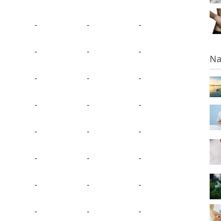
-
-
-
-
-
-
Na
-
-
-
-
-
-
-
-
-
-
-
-
-
-
-
-
-
-