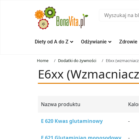
Diety od A do Z
Odżywianie
Zdrowie
Home
Dodatki do żywności
E6xx (wzmacniacz
E6xx (wzmacniac
Nazwa produktu
Kalo
E 620 Kwas glutaminowy
-
E 621 Glutaminian monosodowy
-