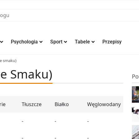
Psychologia
Sport
Tabele
Przepisy
e smaku)
ze Smaku)
Po
rie
Tłuszcze
Białko
Węglowodany
-
-
-
-
-
-