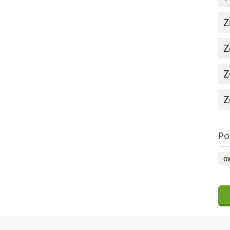
Z
Z
Z
Z
Po
o