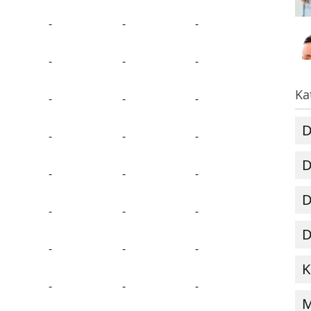
-
-
-
-
-
-
Ka
-
-
-
D
-
-
-
D
-
-
-
D
-
-
-
D
-
-
-
K
-
-
-
M