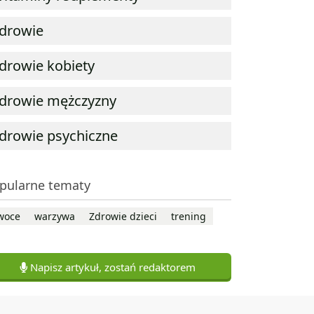
drowie
drowie kobiety
drowie mężczyzny
drowie psychiczne
pularne tematy
woce
warzywa
Zdrowie dzieci
trening
Napisz artykuł, zostań redaktorem