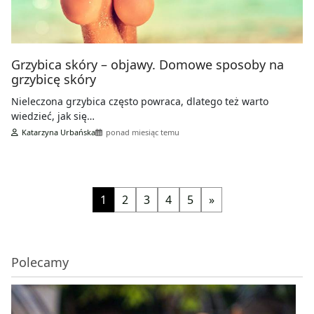
Grzybica skóry – objawy. Domowe sposoby na
grzybicę skóry
Nieleczona grzybica często powraca, dlatego też warto
wiedzieć, jak się…
Katarzyna Urbańska
ponad miesiąc temu
1
2
3
4
5
»
Polecamy