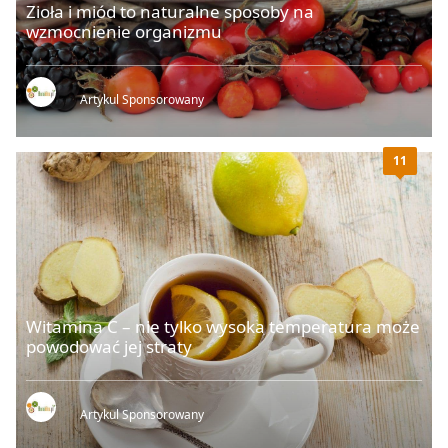
Zioła i miód to naturalne sposoby na
wzmocnienie organizmu
Artykul Sponsorowany
11
Witamina C – nie tylko wysoka temperatura może
powodować jej straty
Artykul Sponsorowany