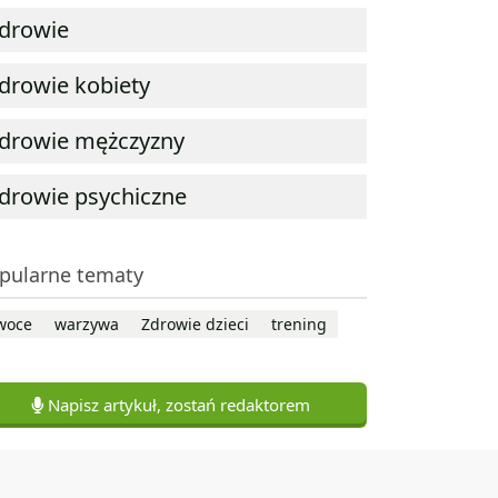
drowie
drowie kobiety
drowie mężczyzny
drowie psychiczne
pularne tematy
woce
warzywa
Zdrowie dzieci
trening
Napisz artykuł, zostań redaktorem