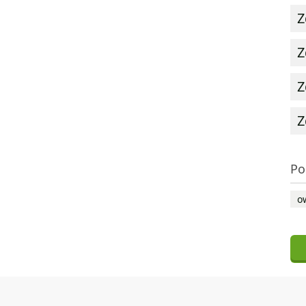
Z
Z
Z
Z
Po
o