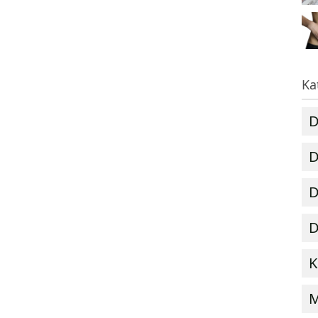
Ka
D
D
D
D
K
M