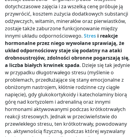
dotychczasowe zajęcia i za wszelką cenę próbuje ją
przywrócić, kosztem zużycia dodatkowych substancji
odżywczych, witamin, minerałów oraz pierwiastków,
zostaje także zaburzone funkcjonowanie między
innymi układu odpornościowego.
Stres
i reakcje
hormonalne przez niego wywołane sprawiają, że
układ odpornościowy staje się podatny na ataki
drobnoustrojów, zdolności obronne pogarszają się,
a liczba białych krwinek spada
. Dzieje się tak jedynie
w przypadku długotrwałego stresu (myślenie o
problemach, przedłużające się stany emocjonalne z
obniżonym nastrojem, kłótnie rodzinne czy ciągłe
napięcie), gdy glukokortykoidy i katecholaminy biorą
górę nad kortyzolem i adrenaliną oraz innymi
hormonami aktywowanymi podczas krótkotrwałych
reakcji stresowych. Jednak w przeciwieństwie do
przewlekłego stresu, ten krótkotrwały, powodowany
np. aktywnością fizyczną, podczas której wyzwalany