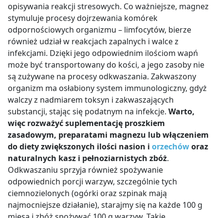
opisywania reakcji stresowych.
Co ważniejsze,
magnez
stymuluje procesy dojrzewania komórek
odpornościowych organizmu – limfocytów, bierze
również udział w reakcjach zapalnych i walce z
infekcjami.
Dzięki jego odpowiednim ilościom wapń
może być transportowany do kości, a jego zasoby nie
są zużywane na procesy odkwaszania. Zakwaszony
organizm ma osłabiony system immunologiczny, gdyż
walczy z nadmiarem toksyn i zakwaszających
substancji, stając się podatnym na infekcje.
Warto,
więc rozważyć suplementację proszkiem
zasadowym, preparatami magnezu lub włączeniem
do diety zwiększonych ilości nasion i
orzechów
oraz
naturalnych kasz i pełnoziarnistych zbóż
.
Odkwaszaniu sprzyja również spożywanie
odpowiednich porcji warzyw, szczególnie tych
ciemnozielonych (ogórki oraz szpinak mają
najmocniejsze działanie), starajmy się na każde 100 g
mięsa i zbóż spożywać 100 g warzyw. Takie