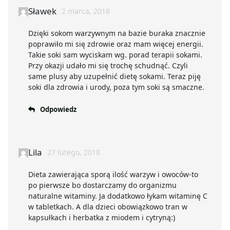
Sławek
2 marca, 2018
Dzięki sokom warzywnym na bazie buraka znacznie
poprawiło mi się zdrowie oraz mam więcej energii.
Takie soki sam wyciskam wg. porad terapii sokami.
Przy okazji udało mi się trochę schudnąć. Czyli
same plusy aby uzupełnić dietę sokami. Teraz piję
soki dla zdrowia i urody, poza tym soki są smaczne.
Odpowiedz
Lila
27 lutego, 2018
Dieta zawierająca sporą ilość warzyw i owoców-to
po pierwsze bo dostarczamy do organizmu
naturalne witaminy. Ja dodatkowo łykam witaminę C
w tabletkach. A dla dzieci obowiązkowo tran w
kapsułkach i herbatka z miodem i cytryną:)