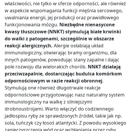
właściwości, nie tylko w sferze odporności, ale również
w aspekcie wspomagania funkcji mięśnia sercowego,
uwalniania energii, jej produkcji oraz prawidłowego
funkcjonowania mózgu.
Niezbędne nienasycone
kwasy tłuszczowe (NNKT) stymulują białe krwinki
do walki z patogenami, szczególnie w obszarze
reakcji alergicznych.
Alergie osłabiają układ
immunologiczny, otwierając bramy organizmu, dla
innych patogenów, powodując stany zapalne i dając
pole rozwoju dla wielorakich chorób.
NNKT działają
przeciwzapalnie, dostarczając budulca komórkom
odpornościowym w razie reakcji obronnej
.
Stymulują one również długotrwale reakcje
odpornościowe przygotowując nasz naturalny system
immunologiczny na walkę z silniejszymi
drobnoustrojami. Warto włączyć do codziennego
jadłospisu ryby ze sprawdzonych źródeł, takie jak np.
sola, tuńczyk czy łosoś atlantycki. Z powodu wysokiego
zanieczyszczenia wód oraz wchłaniania przez ryby