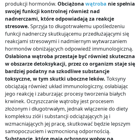
produkcji hormonów.
Obciążona
wątroba
nie spełnia
swojej funkcji kontrolnej również nad
nadnerczami, które odpowiadają za reakcje
stresowe.
Sprzyja to długotrwałemu upośledzeniu
funkcji nadnerczy skutkującemu przedłużającymi się
reakcjami stresowymi i nadmiernym wytwarzaniem
hormonów obniżających odpowiedź immunologiczną.
Osłabiona wątroba przestaje być również skuteczna
w obszarze detoksykacji, przez co organizm staje się
bardziej podatny na szkodliwe substancje
toksyczne, w tym skutki uboczne leków.
Toksyny
obciążają również układ immunologiczny, osłabiając
jego reakcję i zaburzając procesy tworzenia białych
krwinek. Oczyszczanie wątroby jest procesem
złożonym i długotrwałym, jednak włączenie do diety
kompleksu ziół i substancji odciążających ją i
wzmacniających jej pracę, skutkować będzie lepszym
samopoczuciem i wzmocnioną odpornością.
Substancje, które mają ochronny wpływ na