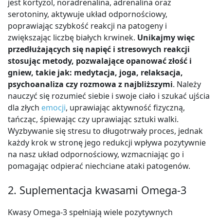
jest kortyzol, noradrenalina, adrenalina oraz
serotoniny, aktywuje układ odpornościowy,
poprawiając szybkość reakcji na patogeny i
zwiększając liczbę białych krwinek.
Unikajmy więc
przedłużających się napięć i stresowych reakcji
stosując metody, pozwalające opanować złość i
gniew, takie jak: medytacja, joga, relaksacja,
psychoanaliza czy rozmowa z najbliższymi
. Należy
nauczyć się rozumieć siebie i swoje ciało i szukać ujścia
dla złych
emocji
, uprawiając aktywność fizyczną,
tańcząc, śpiewając czy uprawiając sztuki walki.
Wyzbywanie się stresu to długotrwały proces, jednak
każdy krok w stronę jego redukcji wpływa pozytywnie
na nasz układ odpornościowy, wzmacniając go i
pomagając odpierać niechciane ataki patogenów.
2. Suplementacja kwasami Omega-3
Kwasy Omega-3 spełniają wiele pozytywnych