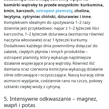
komórki wątroby to przede wszystkim: kurkumina,
kmin, karczoch,
ostropest plamisty
, cholina,
lecytyna, cytryniec chiński, dziurawiec i inne
.
Kompleksem idealnym do spożywania 1–2 razy
dziennie jest przykładowo: napar z 1–2 łyżeczek liści
karczocha, 1–2 łyżeczek dziurawca (wzmacnia również
naczynia włosowate) oraz 1 łyżeczki kurkumy.
Dodatkowo każdego dnia powinniśmy dołączać do
sałatek, ciepłych płynów i innych produktów –
ostropest plamisty, który wykazuje najsilniejsze
działanie wspierające pracę wątroby. Również liść
damiana oraz czerwona koniczyna wykazują działanie
silnie odtruwające i oczyszczające. Naszą kurację silnie
wzmocni wypijanie, codziennie rano na czczo, połowy
szklanki ciepłej wody z cytryną.
5. Intensywne odkwaszanie – magnez,
wapń i potas