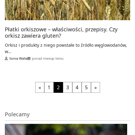
Płatki orkiszowe – właściwości, przepisy. Czy
orkisz zawiera gluten?
Orkisz i produkty z niego powstałe to źródło węglowodanów,
w…
Sonia Walla
ponad miesiąc temu
«
1
2
3
4
5
»
Polecamy