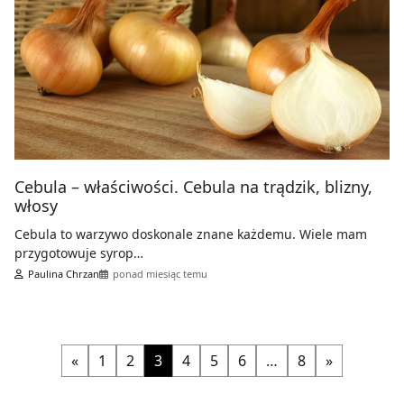
Cebula – właściwości. Cebula na trądzik, blizny,
włosy
Cebula to warzywo doskonale znane każdemu. Wiele mam
przygotowuje syrop…
Paulina Chrzan
ponad miesiąc temu
«
1
2
3
4
5
6
…
8
»