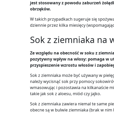
jest stosowany z powodu zaburzeń żołą
obrzęków.
W takich przypadkach sugeruje się spożywan
dziennie przez kilka miesięcy (wspomagaj
Sok z ziemniaka na 
Ze względu na obecność w soku z ziemn
pozytywny wpływ na włosy: pomaga w u
przyspieszenie wzrostu włosów i zapobie
Sok z ziemniaka może być używany w pielęg
należy wycisnąć sok przy pomocy sokowirów
wmasowując i pozostawia na kilkanaście m
takie jak sok z aloesu, miód czy jajko.
Sok z ziemniaka zawiera niemal te same pierwi
obecne są w bulwie ziemniaka (brak w nim bł