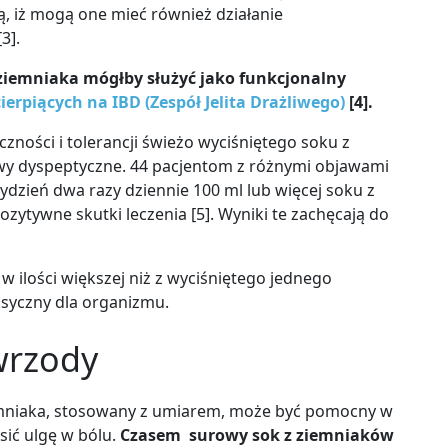
ą, iż mogą one mieć również działanie
3].
 ziemniaka mógłby służyć jako funkcjonalny
cierpiących na IBD (Zespół Jelita Drażliwego)
[4].
ności i tolerancji świeżo wyciśniętego soku z
awy dyspeptyczne. 44 pacjentom z różnymi objawami
ydzień dwa razy dziennie 100 ml lub więcej soku z
zytywne skutki leczenia [5]. Wyniki te zachęcają do
w ilości większej niż z wyciśniętego jednego
syczny dla organizmu.
wrzody
iemniaka, stosowany z umiarem, może być pomocny w
ić ulgę w bólu.
Czasem surowy sok z ziemniaków