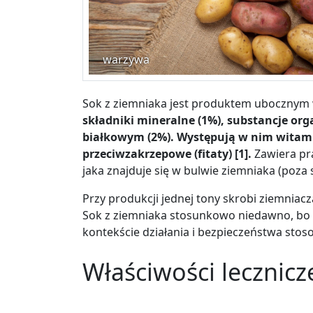
warzywa
Sok z ziemniaka jest produktem ubocznym w
składniki mineralne (1%), substancje org
białkowym (2%). Występują w nim witaminy 
przeciwzakrzepowe (fitaty) [1].
Zawiera pra
jaka znajduje się w bulwie ziemniaka (poza 
Przy produkcji jednej tony skrobi ziemniac
Sok z ziemniaka stosunkowo niedawno, bo n
kontekście działania i bezpieczeństwa stos
Właściwości lecznicz