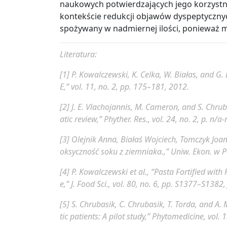
naukowych potwierdzających jego korzystn
kontekście redukcji objawów dyspeptyczny
spożywany w nadmiernej ilości, ponieważ 
Literatura:
[1]
P. Kowalczewski, K. Celka, W. Białas, and
E,” vol. 11, no. 2, pp. 175–181, 2012.
[2]
J. E. Vlachojannis, M. Cameron, and S. Chrub
atic review,”
Phyther. Res.
, vol. 24, no. 2, p. n/a
[3]
Olejnik Anna, Białaś Wojciech, Tomczyk Joa
oksyczność soku z ziemniaka.,”
Uniw. Ekon. w P
[4]
P. Kowalczewski
et al.
, “Pasta Fortified with
e,”
J. Food Sci.
, vol. 80, no. 6, pp. S1377–S1382,
[5]
S. Chrubasik, C. Chrubasik, T. Torda, and A. M
tic patients: A pilot study,”
Phytomedicine
, vol.