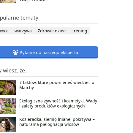
pularne tematy
woce
warzywa
Zdrowie dzieci
trening
Pytanie do naszego eksperta
y wiesz, że..
7 faktów, które powinieneś wiedzieć o
Matchy
Ekologiczna żywność i kosmetyki. Wady
i zalety produktów ekologicznych
Kozieradka, siemię lniane, pokrzywa –
naturalna pielęgnacja włosów