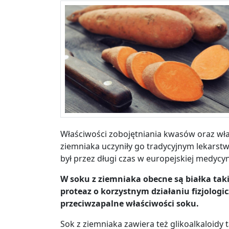
Właściwości zobojętniania kwasów oraz wł
ziemniaka uczyniły go tradycyjnym lekars
był przez długi czas w europejskiej medycyn
W soku z ziemniaka obecne są białka taki
proteaz o korzystnym działaniu fizjologi
przeciwzapalne właściwości soku.
Sok z ziemniaka zawiera też glikoalkaloidy 