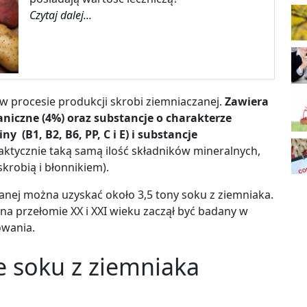
Czytaj dalej...
 procesie produkcji skrobi ziemniaczanej.
Zawiera
aniczne (4%) oraz substancje o charakterze
(B1, B2, B6, PP, C i E) i substancje
ktycznie taką samą ilość składników mineralnych,
skrobią i błonnikiem).
zanej można uzyskać około 3,5 tony soku z ziemniaka.
a przełomie XX i XXI wieku zaczął być badany w
owania.
e soku z ziemniaka