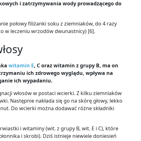
dkowych i zatrzymywania wody prowadzącego do
ie połowy filiżanki soku z ziemniaków, do 4 razy
ąco w leczeniu wrzodów dwunastnicy)
[6]
.
włosy
iaka
witamin E
, C oraz witamin z grupy B, ma on
trzymaniu ich zdrowego wyglądu, wpływa na
ganie ich wypadaniu.
nacji włosów w postaci wcierki.
Z kilku ziemniaków
ki. Następnie nakłada się go na skórę głowy, lekko
inut.
Do wcierki można dodawać różne składniki
astki i witaminy (wit. z grupy B, wit. E i C), które
onnika i skrobi). Dziś istnieje niewiele doniesień