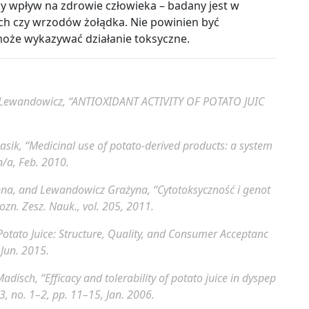
y wpływ na zdrowie człowieka
–
badany jest w
ch czy wrzodów żołądka. Nie powinien być
może wykazywać działanie toksyczne.
 G. Lewandowicz, “ANTIOXIDANT ACTIVITY OF POTATO JUIC
asik, “Medicinal use of potato-derived products: a system
-n/a, Feb. 2010.
nna, and Lewandowicz Grażyna, “Cytotoksyczność i genot
ozn. Zesz. Nauk.
, vol. 205, 2011.
 Potato Juice: Structure, Quality, and Consumer Acceptanc
 Jun. 2015.
adisch, “Efficacy and tolerability of potato juice in dyspep
 13, no. 1–2, pp. 11–15, Jan. 2006.