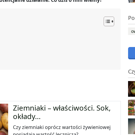
tencjalne działanie. Co dziś o nim wiemy?
Po
o
Cz
Ziemniaki – właściwości. Sok,
okłady…
Czy ziemniaki oprócz wartości żywieniowej
posiadają wartość leczniczą?