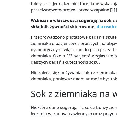
toksyczne. Jednakże niektóre dane wskazuj
przeciwnowotworowe i przeciwzapalne
[1]
[
Wskazane właściwości sugerują, iż sok z
składnik żywności skierowanej
dla osób 
Przeprowadzono pilotażowe badania skutecz
ziemniaka u pacjentów cierpiących na obj
dyspeptycznymi włączono do picia przez 1 t
ziemniaka. Około 2/3 pacjentów zgłaszało po
dalszych badań skuteczności soku.
Nie zaleca się spożywania soku z ziemniaka 
ziemniaka, ponieważ nadmiar może być tok
Sok z ziemniaka na 
Niektóre dane sugerują , iż sok z bulwy z
leczeniu wrzodów trawiennych oraz przynos