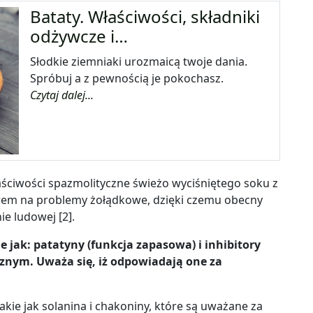
Bataty. Właściwości, składniki
odżywcze i…
Słodkie ziemniaki urozmaicą twoje dania.
Spróbuj a z pewnością je pokochasz.
Czytaj dalej...
aściwości spazmolityczne świeżo wyciśniętego
soku z
twem na problemy żołądkowe, dzięki czemu obecny
ie ludowej [2].
e jak: patatyny (funkcja zapasowa) i inhibitory
cznym. Uważa się, iż odpowiadają one za
takie jak solanina i chakoniny, które są uważane za