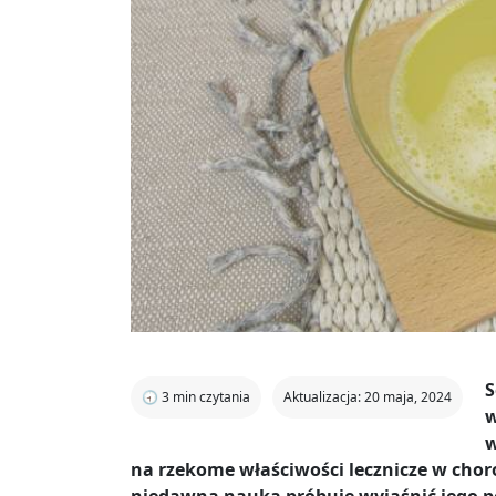
S
🕣
3
min czytania
Aktualizacja: 20 maja, 2024
w
w
na rzekome właściwości lecznicze w ch