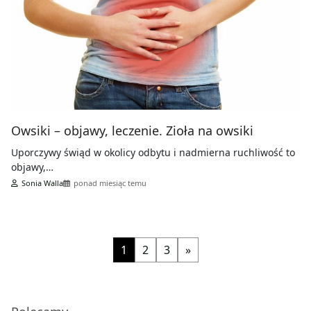
Owsiki – objawy, leczenie. Zioła na owsiki
Uporczywy świąd w okolicy odbytu i nadmierna ruchliwość to
objawy,…
Sonia Walla
ponad miesiąc temu
1
2
3
»