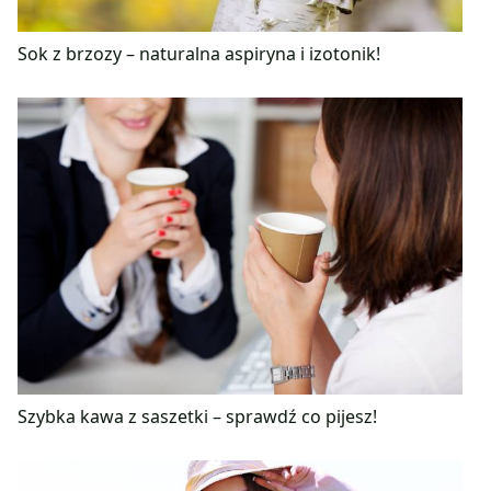
Sok z brzozy – naturalna aspiryna i izotonik!
Szybka kawa z saszetki – sprawdź co pijesz!