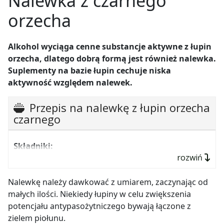
Nalewka z czarnego
orzecha
Alkohol wyciąga cenne substancje aktywne z łupin
orzecha, dlatego dobrą formą jest również nalewka.
Suplementy na bazie łupin cechuje niska
aktywność względem nalewek.
Przepis na nalewkę z łupin orzecha
czarnego
Składniki:
rozwiń
łupiny orzecha czarnego – 50 g,
etanol (40–50%) – 150 ml.
Nalewkę należy dawkować z umiarem, zaczynając od
małych ilości. Niekiedy łupiny w celu zwiększenia
Wykonanie:
potencjału antypasożytniczego bywają łączone z
zielem piołunu.