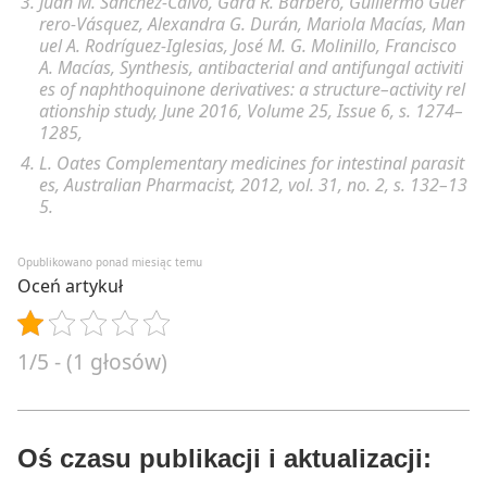
Juan M. Sánchez-Calvo, Gara R. Barbero, Guillermo Guer
rero-Vásquez, Alexandra G. Durán, Mariola Macías, Man
uel A. Rodríguez-Iglesias, José M. G. Molinillo, Francisco
A. Macías, Synthesis, antibacterial and antifungal activiti
es of naphthoquinone derivatives: a structure–activity rel
ationship study, June 2016, Volume 25,
Issue 6
, s. 1274–
1285,
L. Oates Complementary medicines for intestinal parasit
es, Australian Pharmacist, 2012, vol. 31, no. 2, s. 132–13
5.
Opublikowano ponad miesiąc temu
Oceń artykuł
1/5 - (1 głosów)
Oś czasu publikacji i aktualizacji: