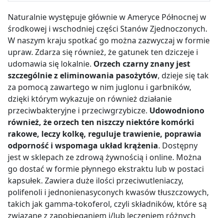
Naturalnie występuje głównie w Ameryce Północnej w
środkowej i wschodniej części Stanów Zjednoczonych.
W naszym kraju spotkać go można zazwyczaj w formie
upraw. Zdarza się również, że gatunek ten dziczeje i
udomawia się lokalnie.
Orzech czarny znany jest
szczególnie z eliminowania pasożytów
, dzieje się tak
za pomocą zawartego w nim juglonu i garbników,
dzięki którym wykazuje on również działanie
przeciwbakteryjne i przeciwgrzybicze.
Udowodniono
również, że orzech ten
niszczy niektóre komórki
rakowe, leczy kolkę, reguluje trawienie, poprawia
odporność i wspomaga układ krążenia
. Dostępny
jest w sklepach ze zdrową żywnością i online. Można
go dostać w formie płynnego ekstraktu lub w postaci
kapsułek. Zawiera duże ilości przeciwutleniaczy,
polifenoli i jednonienasyconych kwasów tłuszczowych,
takich jak gamma-tokoferol, czyli składników, które są
związane z zapobieganiem i/lub
leczeniem różnych