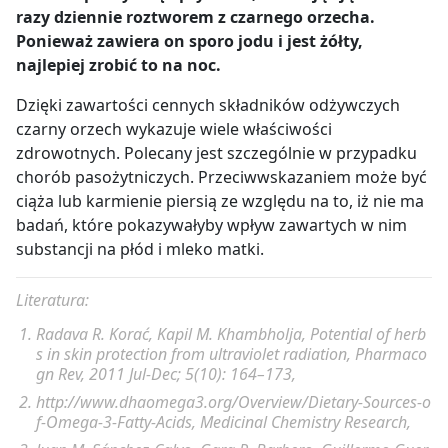
razy dziennie roztworem z czarnego orzecha.
Ponieważ zawiera on sporo jodu i jest żółty,
najlepiej zrobić to na noc.
Dzięki zawartości cennych składników odżywczych
czarny orzech wykazuje wiele właściwości
zdrowotnych. Polecany jest szczególnie w przypadku
chorób pasożytniczych. Przeciwwskazaniem może być
ciąża lub karmienie piersią ze względu na to, iż nie ma
badań, które pokazywałyby wpływ zawartych w nim
substancji na płód i mleko matki.
Literatura:
Radava R. Korać
, Kapil M. Khambholja, Potential of herb
s in skin protection from ultraviolet radiation,
Pharmaco
gn Rev
, 2011 Jul-Dec; 5(10): 164–173,
http://www.dhaomega3.org/Overview/Dietary-Sources-o
f-Omega-3-Fatty-Acids,
Medicinal Chemistry Research
,