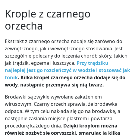
Nalewkę należy przygotować metodą maceracji
w stosunku 1:3.
Krople z czarnego
Do czystej, ciemnej butelki włożyć rozdrobnione
łupiny orzecha. Następnie zalać je alkoholem i
orzecha
szczelnie zakręcić.
Odstawić w miejsce niedostępne dla światła na
minimum 7 dni (w tym okresie zaleca się
Ekstrakt z czarnego orzecha nadaje się zarówno do
wstrząsnąć od czasu do czasu).
zewnętrznego, jak i wewnętrznego stosowania. Jest
Po 7 dniach odcedzić nalewkę, pozbywając się
szczególnie polecany do leczenia chorób skóry,
takich
łupin (nie jest to zabieg konieczny).
jak trądzik, egzema i
łuszczyca.
Przy trądziku
najlepiej jest go rozcieńczyć w wodzie i stosować jak
tonik
. Kilka kropel czarnego orzecha dodaje się do
wody, następnie przemywa się nią twarz.
Brodawki są zwykle wywołane zakażeniem
wirusowym. Czarny orzech sprawia, że brodawka
odpada. W tym celu nakłada się go na brodawkę, a
następnie zasłania miejsce plastrem i powtarza
procedurę każdego dnia.
Dzięki kroplom można
również pozbyć się opryszczki, smarując ją kilka