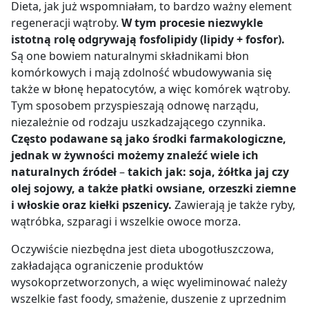
Dieta, jak już wspomniałam, to bardzo ważny element
regeneracji wątroby.
W tym procesie
niezwykle
istotną rolę odgrywają fosfolipidy (lipidy + fosfor).
Są one bowiem naturalnymi składnikami błon
komórkowych i mają zdolność wbudowywania się
także w błonę hepatocytów, a więc komórek wątroby.
Tym sposobem przyspieszają odnowę narządu,
niezależnie od rodzaju uszkadzającego czynnika.
Często podawane są jako środki farmakologiczne,
jednak w żywności możemy znaleźć wiele ich
naturalnych źródeł
–
takich jak: soja, żółtka jaj czy
olej sojowy, a także płatki owsiane, orzeszki ziemne
i włoskie oraz kiełki pszenicy.
Zawierają je także ryby,
wątróbka, szparagi i wszelkie owoce morza.
Oczywiście niezbędna jest dieta ubogotłuszczowa,
zakładająca ograniczenie produktów
wysokoprzetworzonych, a więc wyeliminować należy
wszelkie fast foody, smażenie, duszenie z uprzednim