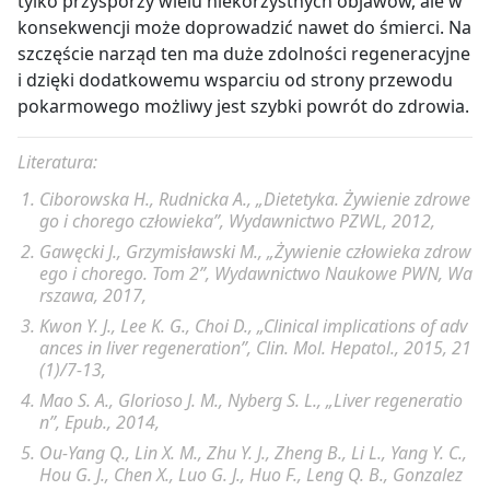
tylko przysporzy wielu niekorzystnych objawów, ale w
konsekwencji może doprowadzić nawet do śmierci. Na
szczęście narząd ten ma duże zdolności regeneracyjne
i dzięki dodatkowemu wsparciu od strony przewodu
pokarmowego możliwy jest szybki powrót do zdrowia.
Literatura:
Ciborowska H., Rudnicka A., „Dietetyka. Żywienie zdrowe
go i chorego człowieka”, Wydawnictwo PZWL, 2012,
Gawęcki J., Grzymisławski M., „Żywienie człowieka zdrow
ego i chorego. Tom 2”, Wydawnictwo Naukowe PWN, Wa
rszawa, 2017,
Kwon Y. J., Lee K. G., Choi D., „Clinical implications of adv
ances in liver regeneration”, Clin. Mol. Hepatol., 2015, 21
(1)/7-13,
Mao S. A., Glorioso J. M., Nyberg S. L., „Liver regeneratio
n”, Epub., 2014,
Ou-Yang Q., Lin X. M., Zhu Y. J., Zheng B., Li L., Yang Y. C.,
Hou G. J., Chen X., Luo G. J., Huo F., Leng Q. B., Gonzalez