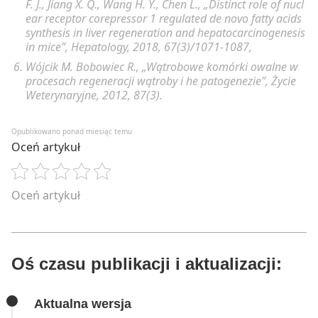
F. J., Jiang X. Q., Wang H. Y., Chen L., „Distinct role of nucl
ear receptor corepressor 1 regulated de novo fatty acids
synthesis in liver regeneration and hepatocarcinogenesis
in mice”, Hepatology, 2018, 67(3)/1071-1087,
Wójcik M. Bobowiec R., „Wątrobowe komórki owalne w
procesach regeneracji wątroby i he patogenezie”, Życie
Weterynaryjne, 2012, 87(3).
Opublikowano ponad miesiąc temu
Oceń artykuł
Oceń artykuł
Oś czasu publikacji i aktualizacji:
Aktualna wersja