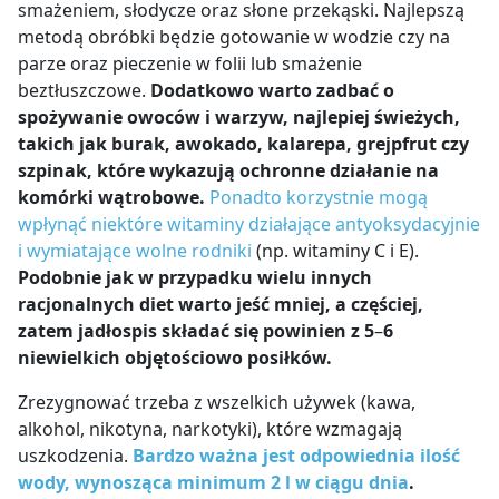
smażeniem, słodycze oraz słone przekąski. Najlepszą
metodą obróbki będzie gotowanie w wodzie czy na
parze oraz pieczenie w folii lub smażenie
beztłuszczowe.
Dodatkowo warto zadbać o
spożywanie owoców i warzyw, najlepiej świeżych,
takich jak burak, awokado, kalarepa, grejpfrut czy
szpinak, które wykazują ochronne działanie na
komórki wątrobowe.
Ponadto korzystnie mogą
wpłynąć niektóre witaminy działające antyoksydacyjnie
i wymiatające wolne rodniki
(np. witaminy C i E).
Podobnie jak w przypadku wielu innych
racjonalnych diet warto jeść mniej, a częściej,
zatem jadłospis składać się powinien z 5
–
6
niewielkich objętościowo posiłków.
Zrezygnować trzeba z wszelkich używek (kawa,
alkohol, nikotyna, narkotyki), które wzmagają
uszkodzenia.
Bardzo ważna jest odpowiednia ilość
wody, wynosząca minimum 2 l w ciągu dnia
.