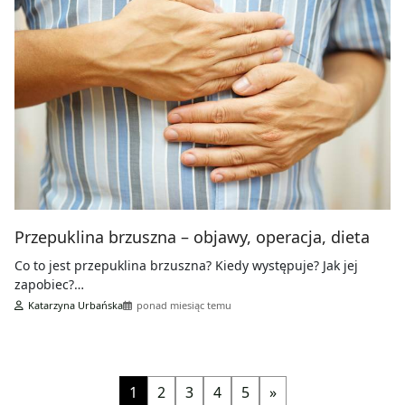
Przepuklina brzuszna – objawy, operacja, dieta
Co to jest przepuklina brzuszna? Kiedy występuje? Jak jej
zapobiec?…
Katarzyna Urbańska
ponad miesiąc temu
1
2
3
4
5
»