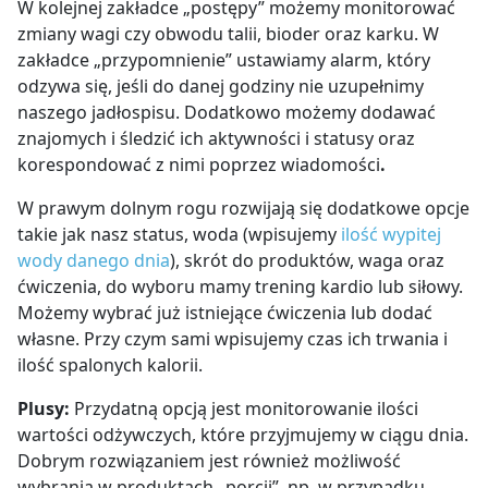
W kolejnej zakładce „
postępy”
możemy monitorować
zmiany wagi czy obwodu talii, bioder oraz karku. W
zakładce „
przypomnienie”
ustawiamy alarm, który
odzywa się, jeśli do danej godziny nie uzupełnimy
naszego jadłospisu. Dodatkowo możemy dodawać
znajomych
i śledzić ich aktywności i statusy oraz
korespondować z nimi poprzez
wiadomości
.
W prawym dolnym rogu rozwijają się dodatkowe opcje
takie jak nasz
status
,
woda
(wpisujemy
ilość wypitej
wody danego dnia
), skrót do
produktów
,
waga
oraz
ćwiczenia,
do wyboru mamy trening kardio lub siłowy.
Możemy wybrać już istniejące ćwiczenia lub dodać
własne. Przy czym sami wpisujemy czas ich trwania i
ilość spalonych kalorii.
Plusy:
Przydatną opcją jest monitorowanie ilości
wartości odżywczych, które przyjmujemy w ciągu dnia.
Dobrym rozwiązaniem jest również możliwość
wybrania w produktach „porcji”, np. w przypadku