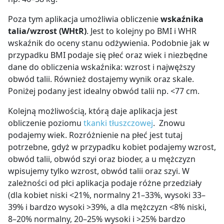
Poza tym aplikacja umożliwia obliczenie
wskaźnika
talia/wzrost (WHtR)
. Jest to kolejny po BMI i WHR
wskaźnik do oceny stanu odżywienia. Podobnie jak w
przypadku BMI podaje się płeć oraz wiek i niezbędne
dane do obliczenia wskaźnika: wzrost i najwęższy
obwód talii. Również dostajemy wynik oraz skale.
Poniżej podany jest idealny obwód talii np. <77 cm.
Kolejną możliwością, którą daje aplikacja jest
obliczenie
poziomu
tkanki tłuszczowej
. Znowu
podajemy wiek. Rozróżnienie na płeć jest tutaj
potrzebne, gdyż w przypadku kobiet podajemy wzrost,
obwód talii, obwód szyi oraz bioder, a u mężczyzn
wpisujemy tylko wzrost, obwód talii oraz szyi. W
zależności od płci aplikacja podaje różne przedziały
(dla kobiet niski <21%, normalny 21–33%, wysoki 33–
39% i bardzo wysoki >39%, a dla mężczyzn <8% niski,
8–20% normalny, 20–25% wysoki i >25% bardzo