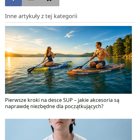
sposobem wylądowałam na studiach z Dietetyki.
Podczas pięciu lat nauki i na licznych kursach
Inne artykuły z tej kategorii
zdobyła solidne podstawy, a praca z pacjentami
dodatkowo wyposażyła Panią Karolinę nie tylko w
wiedzę teoretyczną, ale również praktyczną.
Pierwsze kroki na desce SUP – jakie akcesoria są
naprawdę niezbędne dla początkujących?