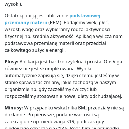
wysoki).
Ostatnią opcją jest obliczenie
podstawowej
przemiany materii
(PPM). Podajemy wiek, płeć,
wzrost, wagę oraz wybieramy rodzaj aktywności
fizycznej np. średnia aktywność. Aplikacja wylicza nam
podstawową przemianę materii oraz przedział
całkowitego zużycia energii.
Plusy:
Aplikacja jest bardzo czytelna i prosta. Obsługa
również nie jest skomplikowana. Wyniki
automatycznie zapisują się, dzięki czemu jesteśmy w
stanie sprawdzać zmiany, jakie zachodzą w naszym
organizmie np. gdy zaczęliśmy ćwiczyć lub
rozpoczęliśmy stosowanie nowej diety odchudzającej.
Minusy:
W przypadku wskaźnika BMI przedziały nie są
dokładne. Po pierwsze, podane wartości są
zaokrąglone np. niedowaga <19, podczas gdy
niedowagę oznacza się <18,5. Poza tym, w przypadku