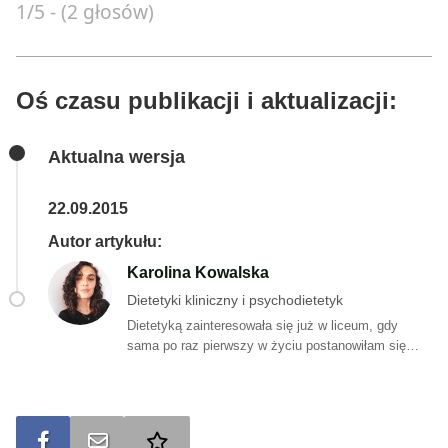
1/5 - (2 głosów)
Oś czasu publikacji i aktualizacji:
Aktualna wersja
22.09.2015
Autor artykułu:
Karolina Kowalska
Dietetyki kliniczny i psychodietetyk
Dietetyką zainteresowała się już w liceum, gdy
sama po raz pierwszy w życiu postanowiłam się
odchudzać. Łatwo nie było. <strong>Internet pełny
był (i nadal jest) dziwnych porad, niesprawdzonych
informacji i co tu owijać w bawełnę… zwykłych
bzdur!</strong> Pani Karolina jednak postanowiła
Udostępnij na FB
Wyślij na e-mail
Dodaj do ulubionych
nie dać za wygraną żywieniowym mitom i tym oto