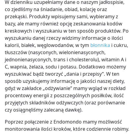
W dzienniku uzupełniamy dane o naszym jadłospisie,
co zjedliśmy na śniadanie, obiad, kolację oraz
przekąski. Produkty wpisujemy sami, wybieramy z
bazy, ale mamy również opcję zeskanowania kodów
kreskowych i wyszukaniu w ten sposób produktów. Po
wyszukaniu danej rzeczy widzimy informacje o ilości
kalorii, białek, węglowodanów, w tym
błonnika
i cukru,
tłuszczów (nasyconych, wielonienasyconych,
jednonienasyconych, trans i cholesterolu), witamin A i
C, wapnia, żelaza, sodu i potasu. Dodatkowo możemy
wyszukiwać bądź tworzyć „
dania
i
przepisy”
. W ten
sposób uzyskujemy informację o jakości naszej diety,
gdyż w zakładce „
odżywianie”
mamy wgląd w rozkład
procentowy energii z poszczególnych posiłków, ilość
przyjętych składników odżywczych (oraz porównanie
czy osiągnęliśmy zalecaną dawkę).
Poprzez połączenie z Endomondo mamy możliwość
monitorowania ilości kroków, które codziennie robimy.