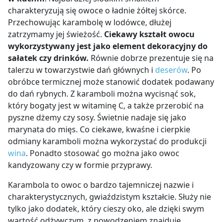
charakteryzują się owoce o ładnie żółtej skórce.
Przechowując karambolę w lodówce, dłużej
zatrzymamy jej świeżość.
Ciekawy kształt owocu
wykorzystywany jest jako element dekoracyjny do
sałatek czy drinków.
Równie dobrze prezentuje się na
talerzu w towarzystwie dań głównych i
deserów
. Po
obróbce termicznej może stanowić dodatek podawany
do dań rybnych. Z karamboli można wycisnąć sok,
który bogaty jest w witaminę C, a także przerobić na
pyszne dżemy czy sosy. Świetnie nadaje się jako
marynata do mięs. Co ciekawe, kwaśne i cierpkie
odmiany karamboli można wykorzystać do produkcji
wina
. Ponadto stosować go można jako owoc
kandyzowany czy w formie przyprawy.
Karambola to owoc o bardzo tajemniczej nazwie i
charakterystycznych, gwiaździstym kształcie. Służy nie
tylko jako dodatek, który cieszy oko, ale dzięki swym
wartość odżywczym, z powodzeniem znajduje