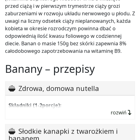
przed ciążą i w pierwszym trymestrze ciąży grozi
zaburzeniami w rozwoju układu nerwowego u płodu. Z
uwagi na liczny odsetek ciąży nieplanowanych, każda
kobieta w okresie rozrodczym powinna dbać o
odpowiednią ilość kwasu foliowego w codziennej
diecie. Banan o masie 150g bez skórki zapewnia 8%
całodobowego zapotrzebowania na witaminę B9.
Banany – przepisy
Zdrowa, domowa nutella
Składniki (1-2porcje):
rozwiń
1 duży banan lub dwa mniejsze (najlepiej
bardzo dojrzałe)
Słodkie kanapki z twarożkiem i
1 awokado
bananem