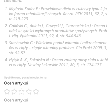
Literatura:
następnie posyp owsiankę cynamonem i posyp
plasterkami banana.
Mędrela-Kuder E.: Prawidłowa dieta w cukrzycy typu 2 ja
ko forma rehabilitacji chorych. Roczn. PZH 2011, 62, 2, s
tr. 219-223
Galiński G., Anioła J., Gawęcki J., Czarnocińska J.: Ocena i
ndeksu sytości wybranych produktów spożywczych. Prob
l. Hig. Epidemiol 2011, 92, 4, str. 944-946
Stachowiak G.: Właściwa podaż witamin i mikroelement
ów w ciąży – ciągle aktualny problem. Gin Prakt 2009, 3,
str. 52-57
Hyżyk A. K., Sokalska N.: Ocena zmiany masy ciała u kobi
et w ciąży. Nowiny Lekarskie 2011, 80, 3, str. 174-177
Opublikowano ponad miesiąc temu
Oceń artykuł
Oceń artykuł