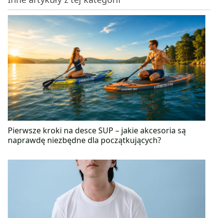
Jaros”, na którą serdecznie zapraszamy! Wierzy, że
kluczem do zachowania zdrowia oraz dobrego
samopoczucia jest pełnowartościowa i różnorodna
dieta, która smakuje, a także ulubiona aktywność
fizyczna kilka razy w tygodniu.
Pierwsze kroki na desce SUP – jakie akcesoria są
naprawdę niezbędne dla początkujących?