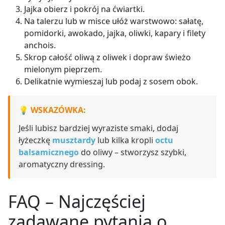
Jajka obierz i pokrój na ćwiartki.
Na talerzu lub w misce ułóż warstwowo: sałatę,
pomidorki, awokado, jajka, oliwki, kapary i filety
anchois.
Skrop całość oliwą z oliwek i dopraw świeżo
mielonym pieprzem.
Delikatnie wymieszaj lub podaj z sosem obok.
WSKAZÓWKA:
Jeśli lubisz bardziej wyraziste smaki, dodaj
łyżeczkę
musztardy
lub kilka kropli
octu
balsamicznego
do oliwy – stworzysz szybki,
aromatyczny dressing.
FAQ – Najczęściej
zadawane pytania o