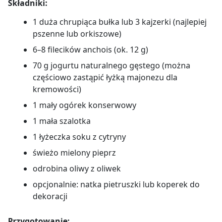
Składniki:
1 duża chrupiąca bułka lub 3 kajzerki (najlepiej
pszenne lub orkiszowe)
6–8 filecików anchois (ok. 12 g)
70 g jogurtu naturalnego gęstego (można
częściowo zastąpić łyżką majonezu dla
kremowości)
1 mały ogórek konserwowy
1 mała szalotka
1 łyżeczka soku z cytryny
świeżo mielony pieprz
odrobina oliwy z oliwek
opcjonalnie: natka pietruszki lub koperek do
dekoracji
Przygotowanie: