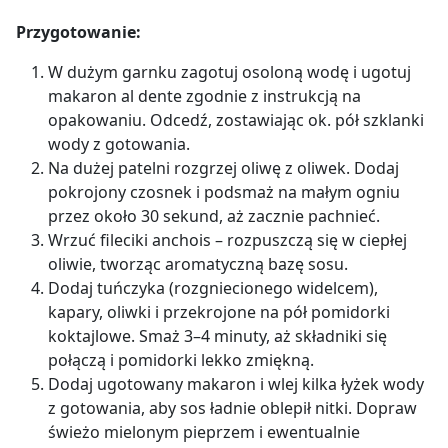
Przygotowanie:
W dużym garnku zagotuj osoloną wodę i ugotuj
makaron al dente zgodnie z instrukcją na
opakowaniu. Odcedź, zostawiając ok. pół szklanki
wody z gotowania.
Na dużej patelni rozgrzej oliwę z oliwek. Dodaj
pokrojony czosnek i podsmaż na małym ogniu
przez około 30 sekund, aż zacznie pachnieć.
Wrzuć fileciki anchois – rozpuszczą się w ciepłej
oliwie, tworząc aromatyczną bazę sosu.
Dodaj tuńczyka (rozgniecionego widelcem),
kapary, oliwki i przekrojone na pół pomidorki
koktajlowe. Smaż 3–4 minuty, aż składniki się
połączą i pomidorki lekko zmiękną.
Dodaj ugotowany makaron i wlej kilka łyżek wody
z gotowania, aby sos ładnie oblepił nitki. Dopraw
świeżo mielonym pieprzem i ewentualnie