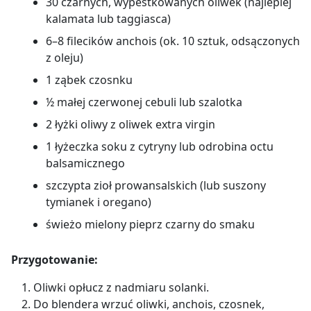
30 czarnych, wypestkowanych oliwek (najlepiej
kalamata lub taggiasca)
6–8 filecików anchois (ok. 10 sztuk, odsączonych
z oleju)
1 ząbek czosnku
½ małej czerwonej cebuli lub szalotka
2 łyżki oliwy z oliwek extra virgin
1 łyżeczka soku z cytryny lub odrobina octu
balsamicznego
szczypta zioł prowansalskich (lub suszony
tymianek i oregano)
świeżo mielony pieprz czarny do smaku
Przygotowanie:
Oliwki opłucz z nadmiaru solanki.
Do blendera wrzuć oliwki, anchois, czosnek,