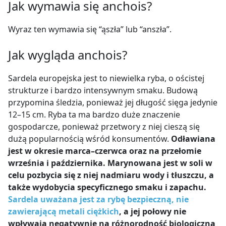
Jak wymawia się anchois?
Wyraz ten wymawia się “ąszła” lub
“anszła”
.
Jak wygląda anchois?
Sardela europejska jest to niewielka ryba, o ościstej
strukturze i bardzo intensywnym smaku. Budową
przypomina śledzia, ponieważ jej długość sięga jedynie
12–15 cm. Ryba ta ma bardzo duże znaczenie
gospodarcze, ponieważ przetwory z niej cieszą się
dużą popularnością wśród konsumentów.
Odławiana
jest w okresie marca
–
czerwca oraz na przełomie
września i października. Marynowana jest w soli w
celu pozbycia się z niej nadmiaru wody i tłuszczu, a
także wydobycia specyficznego smaku i zapachu.
Sardela uważana jest za rybę bezpieczną, nie
zawierającą metali ciężkich
, a jej połowy nie
wpływają negatywnie na różnorodność biologiczną