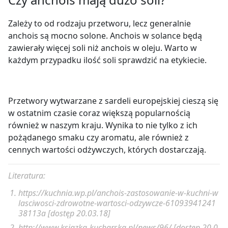
Zależy to od rodzaju przetworu, lecz generalnie
anchois są mocno solone. Anchois w solance będą
zawierały więcej soli niż anchois w oleju. Warto w
każdym przypadku ilość soli sprawdzić na etykiecie.
Przetwory wytwarzane z sardeli europejskiej cieszą się
w ostatnim czasie coraz większą popularnością
również w naszym kraju. Wynika to nie tylko z ich
pożądanego smaku czy aromatu, ale również z
cennych wartości odżywczych, których dostarczają.
Literatura:
https://kuchnia.wp.pl/anchois-zastosowanie-w-kuchni-w
lasciwosci-zdrowotne-wartosci-odzywcze-61093941241
38113a [dostęp 20.03.18]
http://www.ksiazka-kucharska.pl/news/96/ [dostęp 20.0