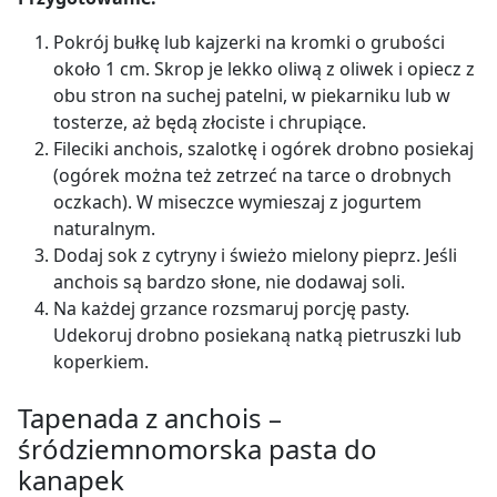
Pokrój bułkę lub kajzerki na kromki o grubości
około 1 cm. Skrop je lekko oliwą z oliwek i opiecz z
obu stron na suchej patelni, w piekarniku lub w
tosterze, aż będą złociste i chrupiące.
Fileciki anchois, szalotkę i ogórek drobno posiekaj
(ogórek można też zetrzeć na tarce o drobnych
oczkach). W miseczce wymieszaj z jogurtem
naturalnym.
Dodaj sok z cytryny i świeżo mielony pieprz. Jeśli
anchois są bardzo słone, nie dodawaj soli.
Na każdej grzance rozsmaruj porcję pasty.
Udekoruj drobno posiekaną natką pietruszki lub
koperkiem.
Tapenada z anchois –
śródziemnomorska pasta do
kanapek