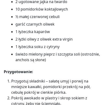
2 ugotowane jajka na twardo
10 pomidorków koktajlowych
½ małej czerwonej cebuli
garść czarnych oliwek
1 łyżeczka kaparów
2 łyżki oliwy z oliwek extra virgin
1 łyżeczka soku z cytryny
świeżo mielony pieprz i szczypta soli (ostrożnie,
anchois są słone)
Przygotowanie:
Przygotuj składniki – sałatę umyj i porwij na
mniejsze kawałki, pomidorki przekrój na pół,
cebulę pokrój w cienkie piórka.
Pokrój awokado w plastry i skrop sokiem z
cytryny, żeby nie ściemniało.