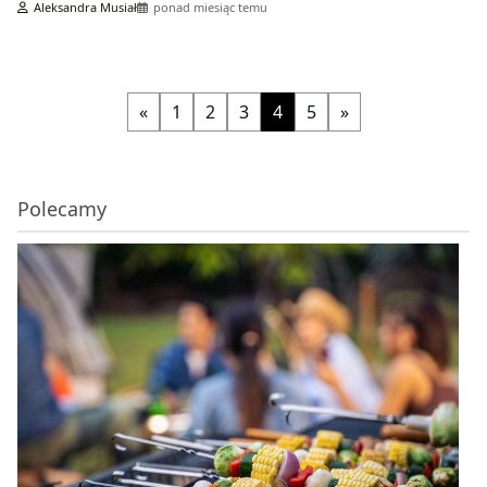
Aleksandra Musiał
ponad miesiąc temu
«
1
2
3
4
5
»
Polecamy