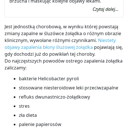
brzucha i maskując kolejne objawy lekami.
Czytaj dalej...
Jest jednostką chorobową, w wyniku której powstają
zmiany zapalne w śluzówce żołądka o różnym obrazie
klinicznym, wywołane różnymi czynnikami.
Niestety
objawy zapalenia błony śluzowej żołądka
pojawiają się,
gdy dochodzi już do powikłań tej choroby.
Do najczęstszych powodów ostrego zapalenia żołądka
zaliczamy:
bakterie Helicobacter pyroli
stosowane niesteroidowe leki przeciwzapalne
refluks dwunastniczo-żołądkowy
stres
zła dieta
palenie papierosów