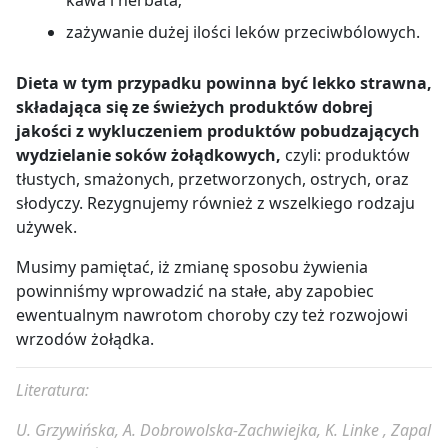
kawa i herbata;
zażywanie dużej ilości leków przeciwbólowych.
Dieta w tym przypadku powinna być lekko strawna,
składająca się ze świeżych produktów dobrej
jakości z wykluczeniem produktów pobudzających
wydzielanie soków żołądkowych,
czyli: produktów
tłustych, smażonych, przetworzonych, ostrych, oraz
słodyczy. Rezygnujemy również z wszelkiego rodzaju
używek.
Musimy pamiętać, iż zmianę sposobu żywienia
powinniśmy wprowadzić na stałe, aby zapobiec
ewentualnym nawrotom choroby czy też rozwojowi
wrzodów żołądka.
Literatura:
U. Grzywińska, A. Dobrowolska-Zachwiejka, K. Linke ,
Zapal