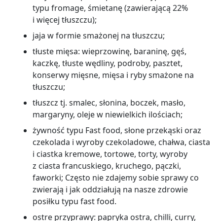
typu fromage, śmietanę (zawierającą 22%
i więcej tłuszczu);
jaja w formie smażonej na tłuszczu;
tłuste mięsa: wieprzowinę, baraninę, gęś,
kaczkę, tłuste wędliny, podroby, pasztet,
konserwy mięsne, mięsa i ryby smażone na
tłuszczu;
tłuszcz tj. smalec, słonina, boczek, masło,
margaryny, oleje w niewielkich ilościach;
żywność typu Fast food, słone przekąski oraz
czekolada i wyroby czekoladowe, chałwa, ciasta
i ciastka kremowe, tortowe, torty, wyroby
z ciasta francuskiego, kruchego, pączki,
faworki; Często nie zdajemy sobie sprawy co
zwierają i jak oddziałują na nasze zdrowie
posiłku typu fast food.
ostre przyprawy: papryka ostra, chilli, curry,