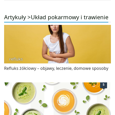
Artykuły >
Układ pokarmowy i trawienie
refluks
Refluks żółciowy – objawy, leczenie, domowe sposoby
5