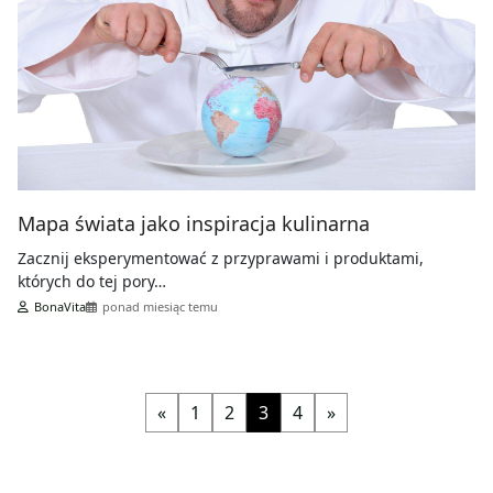
Mapa świata jako inspiracja kulinarna
Zacznij eksperymentować z przyprawami i produktami,
których do tej pory…
BonaVita
ponad miesiąc temu
«
1
2
3
4
»