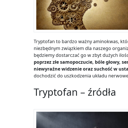
Tryptofan to bardzo ważny aminokwas, któr
niezbędnym związkiem dla naszego organ
będziemy dostarczać go w zbyt dużych iloś
poprzez złe samopoczucie, bóle głowy, se
niewyraźne widzenie oraz suchość w ust
dochodzić do uszkodzenia układu nerwow
Tryptofan – źródła