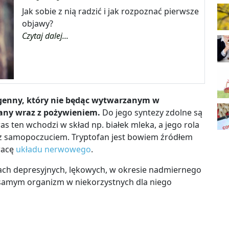
Jak sobie z nią radzić i jak rozpoznać pierwsze
objawy?
Czytaj dalej...
genny, który nie będąc wytwarzanym w
zany wraz z pożywieniem.
Do jego syntezy zdolne są
as ten wchodzi w skład np. białek mleka, a jego rola
az samopoczuciem. Tryptofan jest bowiem źródłem
pracę
układu nerwowego
.
ach depresyjnych, lękowych, w okresie nadmiernego
samym organizm w niekorzystnych dla niego