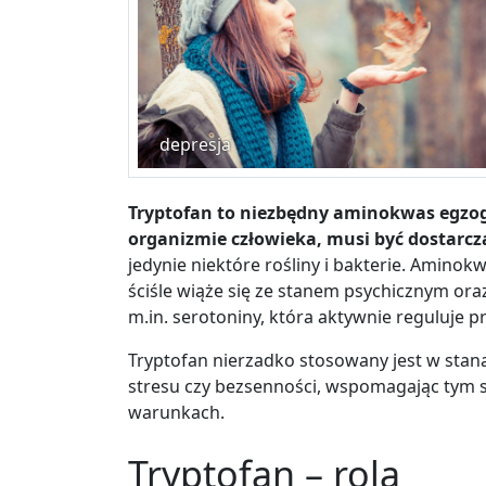
depresja
Tryptofan to niezbędny aminokwas egzo
organizmie człowieka, musi być dostarc
jedynie niektóre rośliny i bakterie. Aminokw
ściśle wiąże się ze stanem psychicznym or
m.in. serotoniny, która aktywnie reguluje 
Tryptofan nierzadko stosowany jest w stan
stresu czy bezsenności, wspomagając tym 
warunkach.
Tryptofan – rola