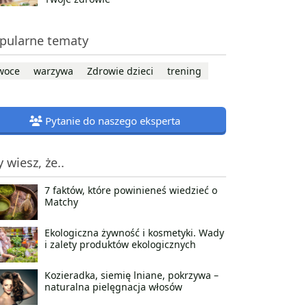
pularne tematy
woce
warzywa
Zdrowie dzieci
trening
Pytanie do naszego eksperta
y wiesz, że..
7 faktów, które powinieneś wiedzieć o
Matchy
Ekologiczna żywność i kosmetyki. Wady
i zalety produktów ekologicznych
Kozieradka, siemię lniane, pokrzywa –
naturalna pielęgnacja włosów