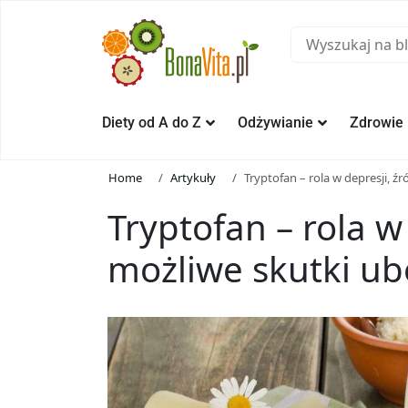
Diety od A do Z
Odżywianie
Zdrowie
Home
Artykuły
Tryptofan – rola w depresji, ź
Tryptofan – rola w 
możliwe skutki u