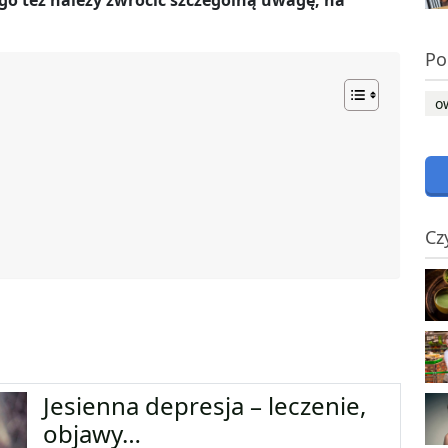
o też należy zwrócić szczególną uwagę, na
Po
o
Cz
Jesienna depresja – leczenie,
objawy…