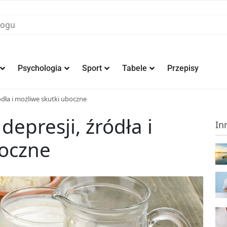
Psychologia
Sport
Tabele
Przepisy
ródła i możliwe skutki uboczne
depresji, źródła i
In
boczne