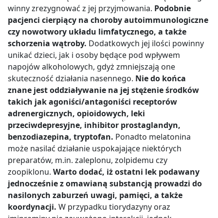
winny zrezygnować z jej przyjmowania.
Podobnie
pacjenci cierpiący na choroby autoimmunologiczne
czy nowotwory układu limfatycznego, a także
schorzenia wątroby.
Dodatkowych jej ilości powinny
unikać dzieci, jak i osoby będące pod wpływem
napojów alkoholowych, gdyż zmniejszają one
skuteczność działania nasennego.
Nie do końca
znane jest oddziaływanie na jej stężenie środków
takich jak agoniści/antagoniści receptorów
adrenergicznych, opioidowych, leki
przeciwdepresyjne, inhibitor prostaglandyn,
benzodiazepina, tryptofan.
Ponadto melatonina
może nasilać działanie uspokajające niektórych
preparatów, m.in. zaleplonu, zolpidemu czy
zoopiklonu.
Warto dodać, iż ostatni lek podawany
jednocześnie z omawianą substancją prowadzi do
nasilonych zaburzeń uwagi, pamięci, a także
koordynacji.
W przypadku tiorydazyny oraz