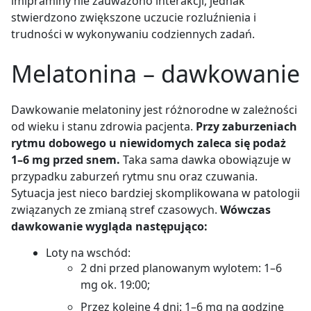
imipraminy nie zauważono interakcji, jednak
stwierdzono zwiększone uczucie rozluźnienia i
trudności w wykonywaniu codziennych zadań.
Melatonina – dawkowanie
Dawkowanie melatoniny jest różnorodne w zależności
od wieku i stanu zdrowia pacjenta.
Przy zaburzeniach
rytmu dobowego u niewidomych zaleca się podaż
1–6 mg przed snem.
Taka sama dawka obowiązuje w
przypadku zaburzeń rytmu snu oraz czuwania.
Sytuacja jest nieco bardziej skomplikowana w patologii
związanych ze zmianą stref czasowych.
Wówczas
dawkowanie wygląda następująco:
Loty na wschód:
2 dni przed planowanym wylotem: 1–6
mg ok. 19:00;
Przez kolejne 4 dni: 1–6 mg na godzinę