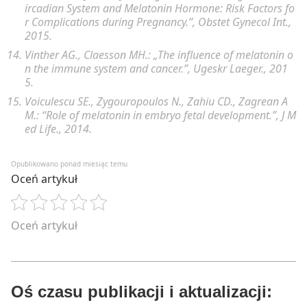
ircadian System and Melatonin Hormone: Risk Factors fo
r Complications during Pregnancy.”,
Obstet Gynecol Int.,
2015.
Vinther AG., Claesson MH.: „
The influence of melatonin o
n the immune system and cancer
.”, Ugeskr Laeger., 201
5.
Voiculescu SE., Zygouropoulos N., Zahiu CD., Zagrean A
M.: “
Role of melatonin in embryo fetal development
.”, J M
ed Life., 2014.
Opublikowano ponad miesiąc temu
Oceń artykuł
Oceń artykuł
Oś czasu publikacji i aktualizacji: