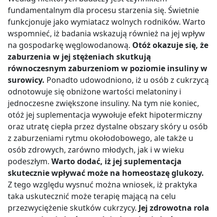
fundamentalnym dla procesu starzenia się. Świetnie
funkcjonuje jako wymiatacz wolnych rodników. Warto
wspomnieć, iż badania wskazują również na jej wpływ
na gospodarkę węglowodanową.
Otóż okazuje się, że
zaburzenia w jej stężeniach skutkują
równoczesnym zaburzeniom w poziomie insuliny w
surowicy.
Ponadto udowodniono, iż u osób z cukrzycą
odnotowuje się obniżone wartości melatoniny i
jednoczesne zwiększone insuliny. Na tym nie koniec,
otóż jej suplementacja wywołuje efekt hipotermiczny
oraz utratę ciepła przez dystalne obszary skóry u osób
z zaburzeniami rytmu okołodobowego, ale także u
osób zdrowych, zarówno młodych, jak i w wieku
podeszłym.
Warto dodać, iż jej suplementacja
skutecznie wpływać może na homeostazę glukozy.
Z tego względu wysnuć można wniosek, iż praktyka
taka uskutecznić może terapię mającą na celu
przezwyciężenie skutków cukrzycy.
Jej zdrowotna rola