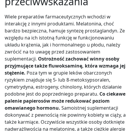
przeciwwskazania
Wiele preparatów farmaceutycznych wchodzi w
interakcję z innymi produktami. Melatonina, choć
bardzo bezpieczna, hamuje syntezę prostaglandyn. Ze
względu na ich istotną funkcję w funkcjonowaniu
układu krążenia, jak i hormonalnego u płodu, należy
zwrócić na to uwagę przed zastosowaniem
suplementacji.
Ostrożność zachować winny osoby
przyjmujące także fluwoksaminę, która wzmaga jej
stężenie.
Poza tym w grupie leków obarczonych
ryzykiem znajduje się 5- lub 8-metoksypsoralen,
cymetrydyna, estrogeny, chinolony, których działanie
podobne jest do poprzedniego preparatu.
Co ciekawe
palenie papierosów może redukować poziom
omawianego hormonu.
Samoistnej suplementacji
dokonywać z pewnością nie powinny kobiety w ciąży, a
także karmiące. Oczywiście wszystkie osoby dotknięte
nadwrażliwością na melatoninę, a także ciężkie alergie