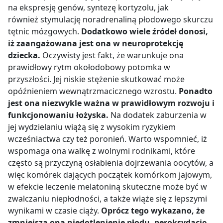
na ekspresję genów, syntezę kortyzolu, jak
również stymulację noradrenaliną płodowego skurczu
tętnic mózgowych.
Dodatkowo wiele źródeł donosi,
iż zaangażowana jest ona w neuroprotekcję
dziecka.
Oczywisty jest fakt, że warunkuje ona
prawidłowy rytm okołodobowy potomka w
przyszłości. Jej niskie stężenie skutkować może
opóźnieniem wewnątrzmacicznego wzrostu.
Ponadto
jest ona niezwykle ważna w prawidłowym rozwoju i
funkcjonowaniu łożyska.
Na dodatek zaburzenia w
jej wydzielaniu wiążą się z wysokim ryzykiem
wcześniactwa czy też poronień. Warto wspomnieć, iż
wspomaga ona walkę z wolnymi rodnikami, które
często są przyczyną osłabienia dojrzewania oocytów, a
więc komórek dających początek komórkom jajowym,
w efekcie leczenie melatoniną skuteczne może być w
zwalczaniu niepłodności, a także wiąże się z lepszymi
wynikami w czasie ciąży.
Oprócz tego wykazano, że
zmniejsza ona niedotlenienie płodu, peroksydację