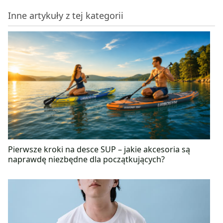
doświadczenia wie, że zdrową alternatywę można
Inne artykuły z tej kategorii
znaleźć dla każdego rodzaju fast foodu czy
słodyczy, wystarczy tylko chcieć! Podczas stażu
zawodowego pogłębiła swoje doświadczenie pisząc
artykuły, biorąc udział w nagrywaniu audycji
radiowych oraz tworząc liczne projekty związane ze
zdrowym żywieniem.
Pierwsze kroki na desce SUP – jakie akcesoria są
naprawdę niezbędne dla początkujących?