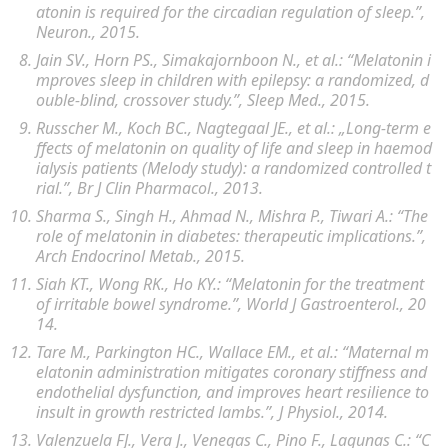
atonin is required for the circadian regulation of sleep
.”,
Neuron., 2015.
Jain SV., Horn PS., Simakajornboon N., et al.: “
Melatonin i
mproves sleep in children with epilepsy: a randomized, d
ouble-blind, crossover study.”,
Sleep Med., 2015.
Russcher M., Koch BC., Nagtegaal JE., et al.: „
Long-term e
ffects of melatonin on quality of life and sleep in haemod
ialysis patients (Melody study): a randomized controlled t
rial.”,
Br J Clin Pharmacol., 2013.
Sharma S., Singh H., Ahmad N., Mishra P., Tiwari A.: “
The
role of melatonin in diabetes: therapeutic implications
.”,
Arch Endocrinol Metab., 2015.
Siah KT., Wong RK., Ho KY.: “
Melatonin for the treatment
of irritable bowel syndrome.
”, World J Gastroenterol., 20
14.
Tare M., Parkington HC., Wallace EM., et al.: “
Maternal m
elatonin administration mitigates coronary stiffness and
endothelial dysfunction, and improves heart resilience to
insult in growth restricted lambs
.”, J Physiol., 2014.
Valenzuela FJ., Vera J., Venegas C., Pino F., Lagunas C.: “
C