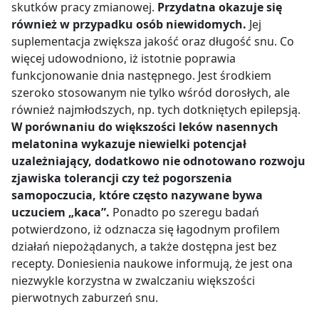
skutków pracy zmianowej.
Przydatna okazuje się
również w przypadku osób niewidomych.
Jej
suplementacja zwiększa jakość oraz długość snu. Co
więcej udowodniono, iż istotnie poprawia
funkcjonowanie dnia następnego. Jest środkiem
szeroko stosowanym nie tylko wśród dorosłych, ale
również najmłodszych, np. tych dotkniętych epilepsją.
W porównaniu do większości leków nasennych
melatonina wykazuje niewielki potencjał
uzależniający, dodatkowo nie odnotowano rozwoju
zjawiska tolerancji czy też pogorszenia
samopoczucia, które często nazywane bywa
uczuciem „kaca”.
Ponadto po szeregu badań
potwierdzono, iż odznacza się łagodnym profilem
działań niepożądanych, a także dostępna jest bez
recepty. Doniesienia naukowe informują, że jest ona
niezwykle korzystna w zwalczaniu większości
pierwotnych zaburzeń snu.