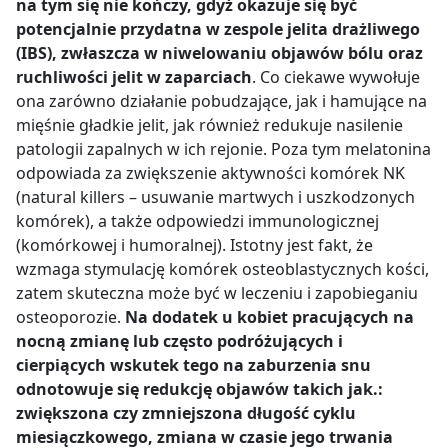
na tym się nie kończy, gdyż okazuje się być
potencjalnie przydatna w zespole jelita drażliwego
(IBS), zwłaszcza w niwelowaniu objawów bólu oraz
ruchliwości jelit w zaparciach
. Co ciekawe wywołuje
ona zarówno działanie pobudzające, jak i hamujące na
mięśnie gładkie jelit, jak również redukuje nasilenie
patologii zapalnych w ich rejonie. Poza tym melatonina
odpowiada za zwiększenie aktywności komórek NK
(natural killers – usuwanie martwych i uszkodzonych
komórek), a także odpowiedzi immunologicznej
(komórkowej i humoralnej). Istotny jest fakt, że
wzmaga stymulację komórek osteoblastycznych kości,
zatem skuteczna może być w leczeniu i zapobieganiu
osteoporozie.
Na dodatek u kobiet pracujących na
nocną zmianę lub często podróżujących i
cierpiących wskutek tego na zaburzenia snu
odnotowuje się redukcję objawów takich jak.:
zwiększona czy zmniejszona długość cyklu
miesiączkowego, zmiana w czasie jego trwania