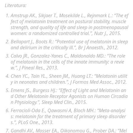
Literatura:
Amstrup AK., Sikjaer T., Mosekilde L., Rejnmark L.: “
The ef
fect of melatonin treatment on postural stability, muscle
strength, and quality of life and sleep in postmenopausal
women: a randomized controlled trial.”,
Nutr J., 2015.
Bellapart J., Boots R.: “
Potential use of melatonin in sleep
and delirium in the critically ill.”,
Br J Anaesth., 2012.
Calvo JR., Gonzalez-Yanes C., Maldonaldo MD.: “
The role
of melatonin in the cells of the innate immunity: a revie
w.”,
J Pineal Res., 2013.
Chen YC., Tain YL., Sheen JM., Huang LT.: “
Melatonin utilit
y in neonates and children
.”, J Formos Med Assoc., 2012.
Emens JS., Burgess HJ.: “
Effect of Light and Melatonin an
d Other Melatonin Receptor Agonists on Human Circadia
n Physiology.”,
Sleep Med Clin., 2015.
Ferracioli-Oda E., Qawasmi A, Bloch MH.: “
Meta-analysi
s: melatonin for the treatment of primary sleep disorder
s.”,
PLoS One., 2013.
Gandhi AV., Mosser EA., Oikonomou G., Prober DA.: “
Mel