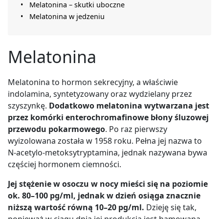
Melatonina – skutki uboczne
Melatonina w jedzeniu
Melatonina
Melatonina to hormon sekrecyjny, a właściwie
indolamina, syntetyzowany oraz wydzielany przez
szyszynkę.
Dodatkowo melatonina wytwarzana jest
przez komórki enterochromafinowe błony śluzowej
przewodu pokarmowego
. Po raz pierwszy
wyizolowana została w 1958 roku. Pełna jej nazwa to
N-acetylo-metoksytryptamina, jednak nazywana bywa
częściej hormonem ciemności.
Jej stężenie w osoczu w nocy mieści się na poziomie
ok. 80–100 pg/ml, jednak w dzień osiąga znacznie
niższą wartość równą 10–20 pg/ml.
Dzieję się tak,
ponieważ w ciągu dnia jej produkcja jest hamowana