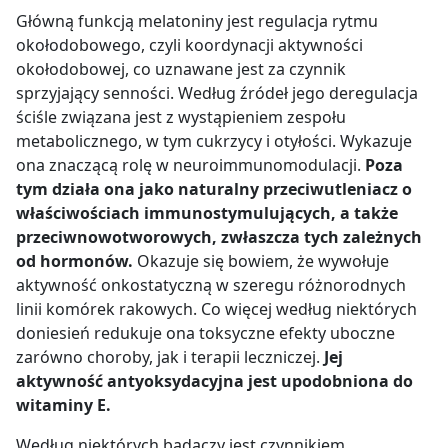
Główną funkcją melatoniny jest regulacja rytmu
okołodobowego, czyli koordynacji aktywności
okołodobowej, co uznawane jest za czynnik
sprzyjający senności. Według źródeł jego deregulacja
ściśle związana jest z wystąpieniem zespołu
metabolicznego, w tym cukrzycy i otyłości. Wykazuje
ona znaczącą rolę w neuroimmunomodulacji.
Poza
tym działa ona jako naturalny przeciwutleniacz o
właściwościach immunostymulujących, a także
przeciwnowotworowych, zwłaszcza tych zależnych
od hormonów.
Okazuje się bowiem, że wywołuje
aktywność onkostatyczną w szeregu różnorodnych
linii komórek rakowych. Co więcej według niektórych
doniesień redukuje ona toksyczne efekty uboczne
zarówno choroby, jak i terapii leczniczej.
Jej
aktywność antyoksydacyjna jest upodobniona do
witaminy E.
Według niektórych badaczy jest czynnikiem