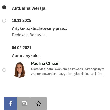
Aktualna wersja
10.11.2025
Artykuł zaktualizowany przez:
Redakcja BonaVita
04.02.2021
Autor artykułu:
Paulina Chrzan
Dietetyk z zamiłowaniem do zawodu. Szczególnym
zainteresowaniem darzy dietetykę kliniczną, której
różne koncepcje i nowości na bieżąco weryfikuje z
aktualnymi i rzetelnymi badaniami naukowymi.
Swoją wiedzę nieustannie pogłębia biorąc udział w
różnorodnych szkoleniach oraz konferencjach. Na
co dzień w wolnym czasie oddaje się aktywności
fizycznej, a także pasji jaką jest tworzenie
Udostępnij na FB
Wyślij na e-mail
Dodaj do ulubionych
zdrowych i smacznych dań dietetycznych. Z