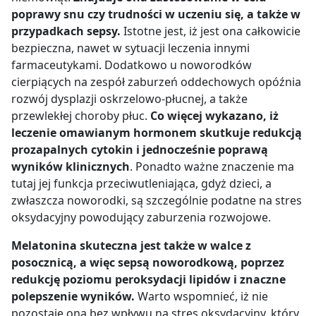
poprawy snu czy trudności w uczeniu się, a także w
przypadkach sepsy.
Istotne jest, iż jest ona całkowicie
bezpieczna, nawet w sytuacji leczenia innymi
farmaceutykami. Dodatkowo u noworodków
cierpiących na zespół zaburzeń oddechowych opóźnia
rozwój dysplazji oskrzelowo-płucnej, a także
przewlekłej choroby płuc.
Co więcej wykazano, iż
leczenie omawianym hormonem skutkuje redukcją
prozapalnych cytokin i jednocześnie poprawą
wyników klinicznych
. Ponadto ważne znaczenie ma
tutaj jej funkcja przeciwutleniająca, gdyż dzieci, a
zwłaszcza noworodki, są szczególnie podatne na stres
oksydacyjny powodujący zaburzenia rozwojowe.
Melatonina skuteczna jest także w walce z
posocznicą, a więc sepsą noworodkową, poprzez
redukcję poziomu peroksydacji lipidów i znaczne
polepszenie wyników.
Warto wspomnieć, iż nie
pozostaje ona bez wpływu na stres oksydacyjny, który