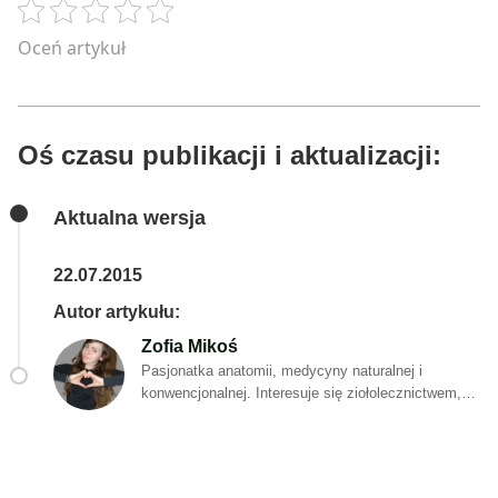
Oceń artykuł
Oś czasu publikacji i aktualizacji:
Aktualna wersja
22.07.2015
Autor artykułu:
Zofia Mikoś
Pasjonatka anatomii, medycyny naturalnej i
konwencjonalnej. Interesuje się ziołolecznictwem,
lecznictwem, zdrowiem publicznym i promocją
zdrowia. Sama już od 6 lat praktykuje zdrowy styl
życia, co tworzy z niej idealny wzór do
naśladowania. Od 2 lat trenuje siłowo. Lubi