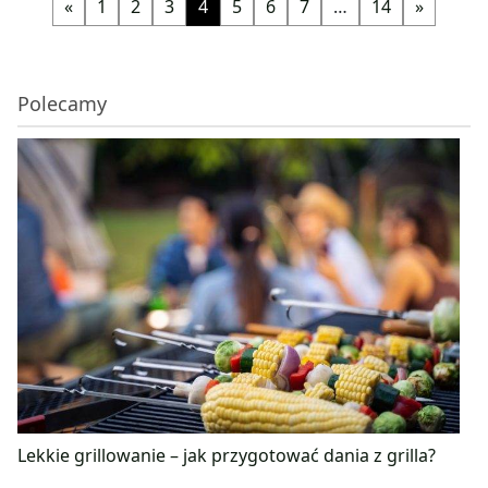
«
1
2
3
4
5
6
7
…
14
»
Polecamy
Lekkie grillowanie – jak przygotować dania z grilla?