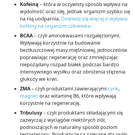
Kofeiną
– która w oczywisty sposób wpływa na
wydolność oraz siłę, jednak organizm szybko się
na nią uodparnia.
Dowiedz się więcej o wpływie
kofeiny na organizm człowieka.
BCAA
– czyli aminokwasami rozgałęzionymi.
Wpływają korzystnie na budowanie
beztłuszczowej masy mięśniowej, jednocześnie
poprawiając regenerację oraz zmniejszając
niepożądany rozpad białek podczas bardzo
intensywnego wysiłku oraz obniżenia stężenia
glukozy we krwi.
ZMA
– czyli produktami zawierającymi
cynk
,
magnez
oraz witaminę B6, które wpływają
korzystnie na regenerację.
Tribulusy
– czyli produktami składającymi się
zazwyczaj z wyciągów niektórych ziół,
podnoszących w naturalny sposób poziom
testosteronu. Produkty te są zalecane dla osób