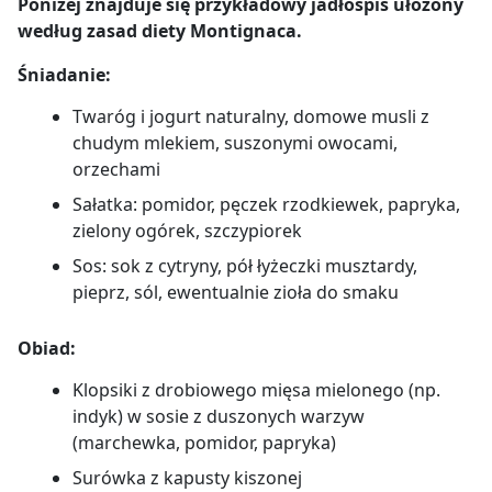
Poniżej znajduje się przykładowy jadłospis ułożony
według zasad diety Montignaca.
Śniadanie:
Twaróg i jogurt naturalny, domowe musli z
chudym mlekiem, suszonymi owocami,
orzechami
Sałatka: pomidor, pęczek rzodkiewek, papryka,
zielony ogórek, szczypiorek
Sos: sok z cytryny, pół łyżeczki musztardy,
pieprz, sól, ewentualnie zioła do smaku
Obiad:
Klopsiki z drobiowego mięsa mielonego (np.
indyk) w sosie z duszonych warzyw
(marchewka, pomidor, papryka)
Surówka z kapusty kiszonej