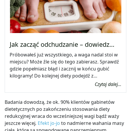
Jak zacząć odchudzanie – dowiedz…
Próbowałeś już wszystkiego, a waga nadal stoi w
miejscu? Może źle się do tego zabierasz. Sprawdź
gdzie popełniasz błąd i zacznij w końcu gubić
kilogramy! Do kolejnej diety podejdź z…
Czytaj dalej...
Badania dowo
dzą, że ok. 90% klientów gabinetów
dietetycznych po zakończeniu stosowania diety
redukcyjnej wraca do wcześniejszej wagi bądź waży
jeszcze więcej
.
Efekt jo-jo
to nadmierne wahania masy
ciała, które są spowodowane naprzemiennym