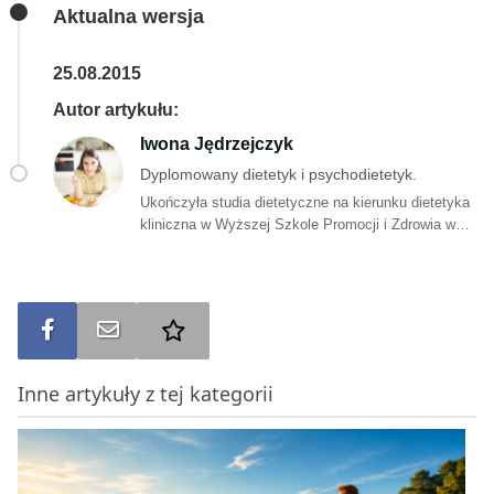
Aktualna wersja
25.08.2015
Autor artykułu:
Iwona Jędrzejczyk
Dyplomowany dietetyk i psychodietetyk.
Ukończyła studia dietetyczne na kierunku dietetyka
kliniczna w Wyższej Szkole Promocji i Zdrowia w
Krakowie. Specjalizuje się w dietoterapii dzieci i
dorosłych, sportowców oraz osób zmagających się
z chorobami dietozależnymi. Ukończyła również
studia podyplomowe na kierunki Psychodietetyka
Udostępnij na FB
Wyślij na e-mail
Dodaj do ulubionych
na Uniwersytecie SWPS. Za cel obrała sobie pomoc
w budowaniu trwałych i prozdrowotnych nawyków
żywieniowych oraz motywowanie na każdym etapie
Inne artykuły z tej kategorii
zmiany zachowań żywieniowych.