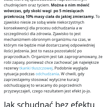
chudnięciem oraz tyciem.
Można o nim mówić
wówczas, gdy skoki wagi po 5 miesiącach
przekroczą 10% masy ciała do jakiej zmierzamy.
To
zjawisko niesie ze sobą wiele niekorzystnych
konsekwencji dla procesu odchudzania a w
szczególności dla zdrowia. Zjawisko to jest
mechanizmem obronnym organizmu na czas, w
którym nie będzie miał dostarczanej odpowiedniej
ilości jedzenia. Jest to nasza pozostałość po
praprzodkach. Organizm jest tak zaprogramowany, że
robi zapasy, ponieważ chce zachować jak największe
rezerwy
tkanki tłuszczowej
. Podobnie wygląda
sytuacja podczas
odchudzania
. W chwili, gdy
zaprzestajemy stosować wytyczne kuracji
odchudzającej to wracamy do poprzednich
przyzwyczajeń, czego rezultatem jest efekt jo-jo.
Jak schudnąć bez efektu