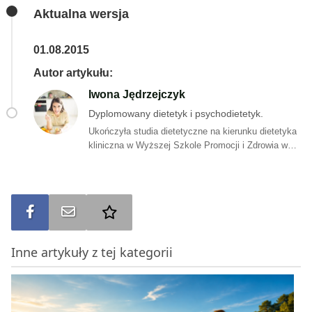
Aktualna wersja
01.08.2015
Autor artykułu:
Iwona Jędrzejczyk
Dyplomowany dietetyk i psychodietetyk.
Ukończyła studia dietetyczne na kierunku dietetyka
kliniczna w Wyższej Szkole Promocji i Zdrowia w
Krakowie. Specjalizuje się w dietoterapii dzieci i
dorosłych, sportowców oraz osób zmagających się
z chorobami dietozależnymi. Ukończyła również
studia podyplomowe na kierunki Psychodietetyka
Udostępnij na FB
Wyślij na e-mail
Dodaj do ulubionych
na Uniwersytecie SWPS. Za cel obrała sobie pomoc
w budowaniu trwałych i prozdrowotnych nawyków
żywieniowych oraz motywowanie na każdym etapie
Inne artykuły z tej kategorii
zmiany zachowań żywieniowych.