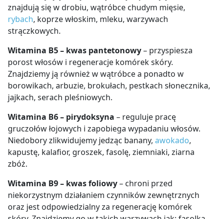
znajdują się w drobiu, wątróbce chudym mięsie,
rybach
, koprze włoskim, mleku, warzywach
strączkowych.
Witamina B5 – kwas pantetonowy
– przyspiesza
porost włosów i regeneracje komórek skóry.
Znajdziemy ją również w wątróbce a ponadto w
borowikach, arbuzie, brokułach, pestkach słonecznika,
jajkach, serach pleśniowych.
Witamina B6 – pirydoksyna
– reguluje pracę
gruczołów łojowych i zapobiega wypadaniu włosów.
Niedobory zlikwidujemy jedząc banany,
awokado
,
kapustę, kalafior, groszek, fasolę, ziemniaki, ziarna
zbóż.
Witamina B9 – kwas foliowy
– chroni przed
niekorzystnym działaniem czynników zewnętrznych
oraz jest odpowiedzialny za regenerację komórek
skóry. Znajdziemy go w takich warzywach jak: fasolka