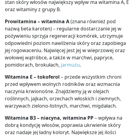
stan skóry włosów największy wpływ ma witamina A, E
oraz witaminy z grupy B.
Prowitamina – witamina A
(znana również pod
nazwą beta karoten) – regularne dostarczanie jej w
pożywieniu sprzyja regeneracji komórek, utrzymuje
odpowiedni poziom nawilżenia skóry oraz zapobiega
jej rogowaceniu. Najwięcej jest jej w wieprzowej oraz
wołowej wątróbce, a także w marchwi, papryce,
pomidorach, brokułach,
jarmużu
.
Witamina E – tokoferol
– przede wszystkim chroni
przed wpływem wolnych rodników oraz wzmacnia
naczynia krwionośne. Znajdziemy ją w olejach
roślinnych, jajkach, orzechach włoskich i ziemnych,
warzywach zielono-listnych, marchwi, migdałach.
Witamina B3 – niacyna, witamina PP
– wpływa na
dobrą kondycję włosów, poprawia ukrwienie skóry
oraz nadaje jej ładny koloryt. Największe jej ilości