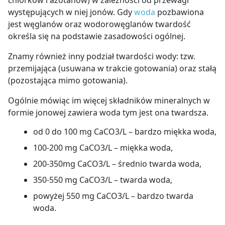
chlorków i azotanów) w zależności od przewagi
występujących w niej jonów. Gdy
woda
pozbawiona
jest węglanów oraz wodorowęglanów twardość
określa się na podstawie zasadowości ogólnej.
Znamy również inny podział twardości wody: tzw.
przemijająca (usuwana w trakcie gotowania) oraz stałą
(pozostająca mimo gotowania).
Ogólnie mówiąc im więcej składników mineralnych w
formie jonowej zawiera woda tym jest ona twardsza.
od 0 do 100 mg CaCO3/L – bardzo miękka woda,
100-200 mg CaCO3/L – miękka woda,
200-350mg CaCO3/L – średnio twarda woda,
350-550 mg CaCO3/L – twarda woda,
powyżej 550 mg CaCO3/L – bardzo twarda
woda.