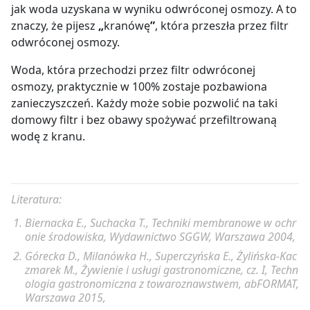
jak woda uzyskana w wyniku odwróconej osmozy. A to
znaczy, że pijesz
„
kranówę
”
, która przeszła przez filtr
odwróconej osmozy.
Woda, która przechodzi przez filtr odwróconej
osmozy, praktycznie w 100% zostaje pozbawiona
zanieczyszczeń. Każdy może sobie pozwolić na taki
domowy filtr i bez obawy spożywać przefiltrowaną
wodę z kranu.
Literatura:
Biernacka E., Suchacka T., Techniki membranowe w ochr
onie środowiska, Wydawnictwo SGGW, Warszawa 2004,
Górecka D., Milanówka H., Superczyńska E., Żylińska-Kac
zmarek M., Żywienie i usługi gastronomiczne, cz. I, Techn
ologia gastronomiczna z towaroznawstwem, abFORMAT,
Warszawa 2015,