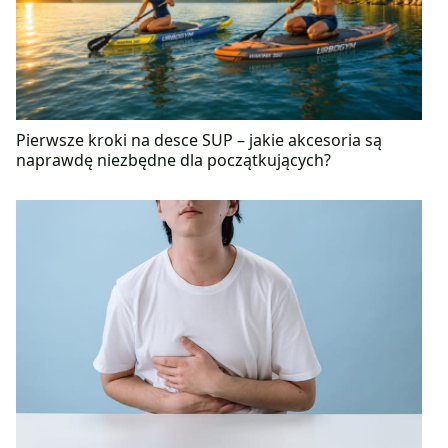
<p>W wolnych chwilach stara się spędzać czas
aktywnie. Lubi biegać, chciałaby kiedyś
wystartować w półmaratonie, dlatego też powoli się
do niego przygotowuję. Zimą natomiast bardzo
chętnie jeździ na snowboardzie.</p>
Pierwsze kroki na desce SUP – jakie akcesoria są
naprawdę niezbędne dla początkujących?