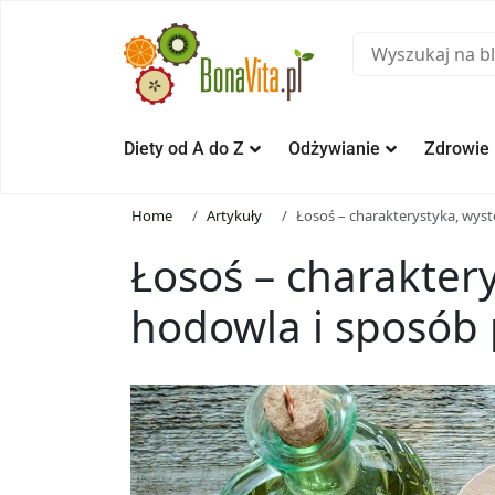
Diety od A do Z
Odżywianie
Zdrowie
Home
Artykuły
Łosoś – charakterystyka, wys
Łosoś – charakter
hodowla i sposób