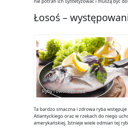
nie potrafi ich syntetyzować i muszą być d
Łosoś – występowan
Ryby i owoce morza
Ta bardzo smaczna i zdrowa ryba wstępuje
Atlantyckiego oraz w rzekach do niego ucho
amerykańskiej. Istnieje wiele odmian tej ryb