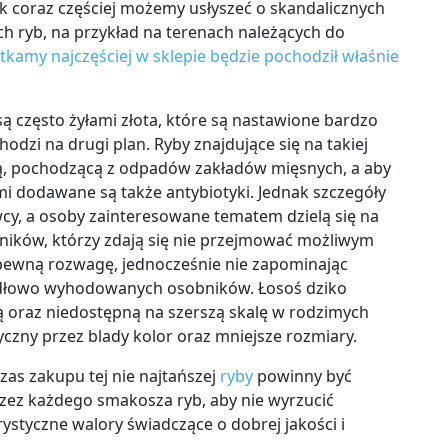
 coraz częściej możemy usłyszeć o skandalicznych
 ryb, na przykład na terenach należących do
tkamy najczęściej w sklepie będzie pochodził właśnie
są często żyłami złota, które są nastawione bardzo
zi na drugi plan. Ryby znajdujące się na takiej
ą, pochodzącą z odpadów zakładów mięsnych, a aby
i dodawane są także antybiotyki. Jednak szczegóły
cy, a osoby zainteresowane tematem dzielą się na
ników, którzy zdają się nie przejmować możliwym
pewną rozwagę, jednocześnie nie zapominając
dłowo wyhodowanych osobników. Łosoś dziko
ą oraz niedostępną na szerszą skalę w rodzimych
yczny przez blady kolor oraz mniejsze rozmiary.
as zakupu tej nie najtańszej
ryby
powinny być
zez każdego smakosza ryb, aby nie wyrzucić
styczne walory świadczące o dobrej jakości i