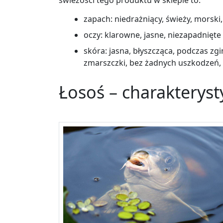
świeżości tego produktu w sklepie to:
zapach: niedrażniący, świeży, morski,
oczy: klarowne, jasne, niezapadnięte
skóra: jasna, błyszcząca, podczas zg
zmarszczki, bez żadnych uszkodzeń, b
Łosoś – charakterys