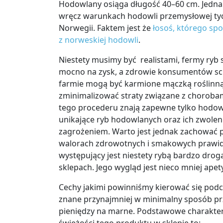
Hodowlany osiąga długość 40–60 cm. Jednak
wręcz warunkach hodowli przemysłowej tych
Norwegii. Faktem jest że
łosoś, którego spo
z norweskiej hodowli
.
Niestety musimy być realistami, fermy ryb 
mocno na zysk, a zdrowie konsumentów schod
farmie mogą być karmione mączką roślinn
zminimalizować straty związane z chorobam
tego procederu znają zapewne tylko hodow
unikające ryb hodowlanych oraz ich zwolen
zagrożeniem. Warto jest jednak zachować 
walorach zdrowotnych i smakowych prawi
występujący jest niestety rybą bardzo drog
sklepach. Jego wygląd jest nieco mniej apet
Cechy jakimi powinniśmy kierować się podcz
znane przynajmniej w minimalny sposób pr
pieniędzy na marne. Podstawowe charaktery