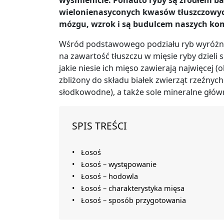
wyśmienicie. Ponadto ryby są źródłem bar
wielonienasyconych kwasów tłuszczowych
mózgu, wzrok i są budulcem naszych ko
Wśród podstawowego podziału ryb wyróżnia
na zawartość tłuszczu w mięsie ryby dzieli 
jakie niesie ich mięso zawierają najwięcej (
zbliżony do składu białek zwierząt rzeźnych
słodkowodne), a także sole mineralne główni
SPIS TREŚCI
Łosoś
Łosoś – występowanie
Łosoś – hodowla
Łosoś – charakterystyka mięsa
Łosoś – sposób przygotowania