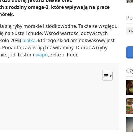
dzo dobrej jakości białka oraz
 z rodziny omega-3, które wpływają na prace
mórek.
Po
 się ryby morskie i słodkowodne. Także ze względu
o
się na tłuste i chude. Wśród wartości odżywczych
około 20%)
białka
, którego skład aminokwasowy jest
. Ponadto zawierają też witaminy: D oraz A (ryby
e: jod, fosfor i
wapń
, żelazo, fluor.
Cz