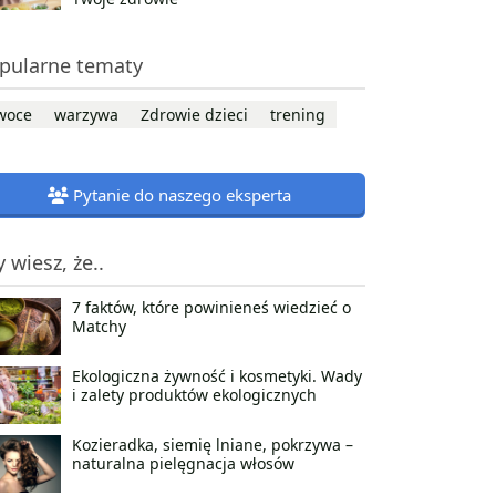
pularne tematy
woce
warzywa
Zdrowie dzieci
trening
Pytanie do naszego eksperta
y wiesz, że..
7 faktów, które powinieneś wiedzieć o
Matchy
Ekologiczna żywność i kosmetyki. Wady
i zalety produktów ekologicznych
Kozieradka, siemię lniane, pokrzywa –
naturalna pielęgnacja włosów