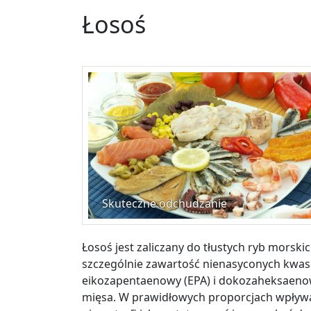
Łosoś
Skuteczne odchudzanie
Łosoś jest zaliczany do tłustych ryb morskic
szczególnie zawartość nienasyconych kwas
eikozapentaenowy (EPA) i dokozaheksaenow
mięsa. W prawidłowych proporcjach wpływają