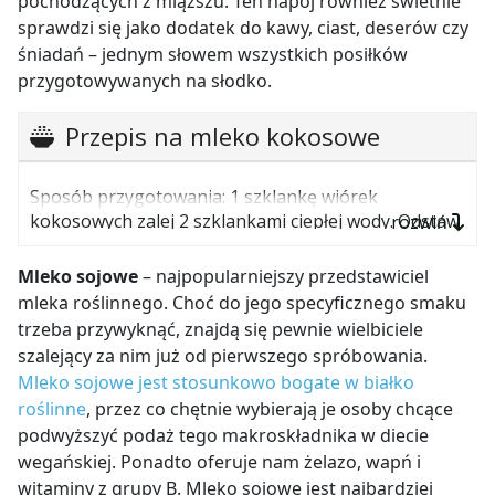
pochodzących z miąższu. Ten napój również świetnie
sprawdzi się jako dodatek do kawy, ciast, deserów czy
śniadań – jednym słowem wszystkich posiłków
przygotowywanych na słodko.
Przepis na mleko kokosowe
Sposób przygotowania: 1 szklankę wiórek
kokosowych zalej 2 szklankami ciepłej wody. Odstaw
rozwiń
na 1–2 godziny, zblenduj i przeciśnij przez gazę.
Pozostałe wiórki można wysuszyć i zmielić na mąkę
Mleko sojowe
– najpopularniejszy przedstawiciel
kokosową lub dodać do deseru czy wypieków.
mleka roślinnego. Choć do jego specyficznego smaku
trzeba przywyknąć, znajdą się pewnie wielbiciele
szalejący za nim już od pierwszego spróbowania.
Mleko sojowe jest stosunkowo bogate w białko
roślinne
, przez co chętnie wybierają je osoby chcące
podwyższyć podaż tego makroskładnika w diecie
wegańskiej. Ponadto oferuje nam żelazo, wapń i
witaminy z grupy B. Mleko sojowe jest najbardziej