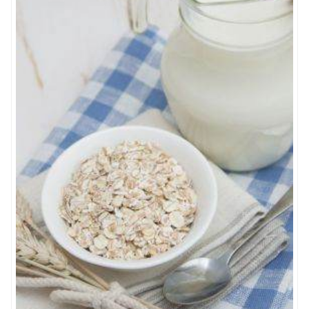
– do opadnięcia piany. Zagotuj ponownie i gotuj
przez ok. 5 min. Powstałe mleko przecedź przez sito,
na którym osiada okara – resztki soi, które z
powodzeniem możesz wykorzystać do wypieków,
wegańskich pasztetów i klusek. Mleko można nieco
bardziej rozcieńczyć, jeśli smak jest zbyt intensywny.