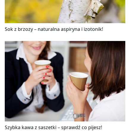
Sok z brzozy – naturalna aspiryna i izotonik!
Szybka kawa z saszetki – sprawdź co pijesz!