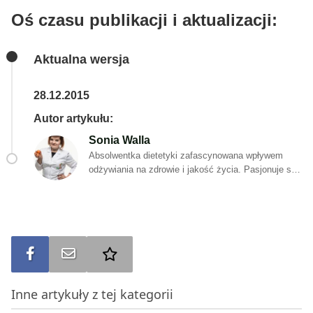
Oś czasu publikacji i aktualizacji:
Aktualna wersja
28.12.2015
Autor artykułu:
Sonia Walla
Absolwentka dietetyki zafascynowana wpływem
odżywiania na zdrowie i jakość życia. Pasjonuje się
fizjologią człowieka, medycyną – także tą
alternatywną – oraz holistyczną dietoterapią. Poza
wykształceniem kierunkowym, stale poszerza swoją
wiedzę przez uczestnictwo w certyfikowanych
szkoleniach i kursach o tematyce żywieniowej,
szczególnie interesując się zagadnieniami dietetyki
Udostępnij na FB
Wyślij na e-mail
Dodaj do ulubionych
klinicznej. W swoich artykułach zawsze stara się
powoływać na aktualne publikacje naukowe i
Inne artykuły z tej kategorii
obiektywnie przedstawiać wszystkie zagadnienia
związane z szeroko pojmowanym zdrowym