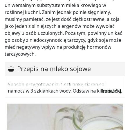
uniwersalnym substytutem mleka krowiego w
roślinnej kuchni. Zanim jednak po nie sięgniemy,
musimy pamiętać, że jest dość ciężkostrawne, a soja
jako jeden z silniejszych alergenów może wywołać
objawy u osób uczulonych. Poza tym, powinny unikać
go osoby z niedoczynnością tarczycy, gdyż soja może
mieć negatywny wpływ na produkcję hormonów
tarczycowych.
Przepis na mleko sojowe
Sposób przygotowania: 1 szklankę ziaren soi
namocz w 3 szklankach wody. Odstaw na kilkanaście
rozwiń
godzin, po czym odsącz nasiona z wody, przepłukaj i
blenduj w (mocnym) blenderze w dwóch partiach,
dodając każdorazowo po 2 szklanki wody. Soję
przełóż do miski i wrzuć do gotującej się wody (ok. 2
litry). Mieszaj do momentu powtórnego
zagotowania, wyłącz palnik i odstaw na ok. 5–10 min