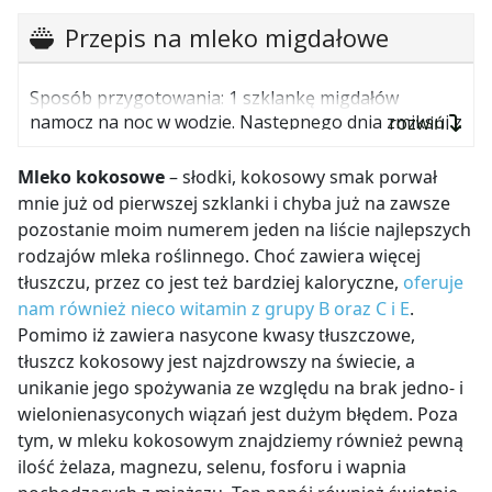
Przepis na mleko migdałowe
Sposób przygotowania: 1 szklankę migdałów
namocz na noc w wodzie. Następnego dnia zmiksuj z
rozwiń
4 szklankami wody. Przecedź przez gazę lub sito.
Mleko kokosowe
– słodki, kokosowy smak porwał
mnie już od pierwszej szklanki i chyba już na zawsze
pozostanie moim numerem jeden na liście najlepszych
rodzajów mleka roślinnego. Choć zawiera więcej
tłuszczu, przez co jest też bardziej kaloryczne,
oferuje
nam również nieco witamin z grupy B oraz C i E
.
Pomimo iż zawiera nasycone kwasy tłuszczowe,
tłuszcz kokosowy jest najzdrowszy na świecie, a
unikanie jego spożywania ze względu na brak jedno- i
wielonienasyconych wiązań jest dużym błędem. Poza
tym, w mleku kokosowym znajdziemy również pewną
ilość żelaza, magnezu, selenu, fosforu i wapnia