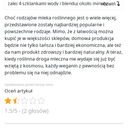
zalej 4 szklankami wody i blenduj około minuty.
rozwiń
Przelej ciecz przez gazę. Mleko gotowe!
Choć rodzajów mleka roślinnego jest o wiele więcej,
przedstawione zostały najbardziej popularne i
powszechnie rodzaje. Mimo, że z łatwością można
kupić je w większości sklepów, domowa produkcja
będzie nie tylko tańsza i bardziej ekonomiczna, ale też
da nam produkt zdrowszy i bardziej naturalny. A teraz,
kiedy roślinna droga mleczna nie wydaje się już być
wziętą z kosmosu, każdy weganin z pewnością bez
problemu się na niej odnajdzie.
Opublikowano ponad miesiąc temu
Oceń artykuł
1.5/5 - (2 głosów)