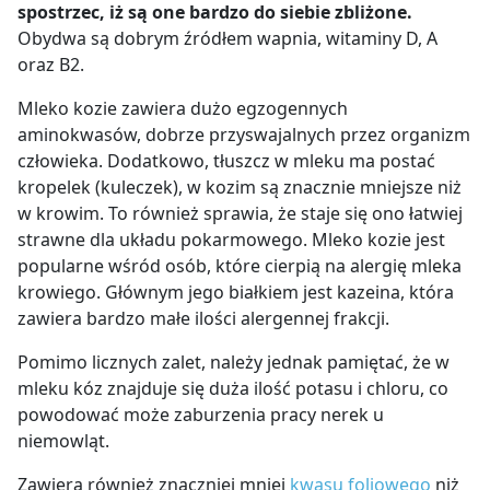
spostrzec, iż są one bardzo do siebie zbliżone.
Obydwa są dobrym źródłem wapnia, witaminy D, A
oraz B2.
Mleko kozie zawiera dużo egzogennych
aminokwasów, dobrze przyswajalnych przez organizm
człowieka. Dodatkowo, tłuszcz w mleku ma postać
kropelek (kuleczek), w kozim są znacznie mniejsze niż
w krowim. To również sprawia, że staje się ono łatwiej
strawne dla układu pokarmowego. Mleko kozie jest
popularne wśród osób, które cierpią na alergię mleka
krowiego. Głównym jego białkiem jest kazeina, która
zawiera bardzo małe ilości alergennej frakcji.
Pomimo licznych zalet, należy jednak pamiętać, że w
mleku kóz znajduje się duża ilość potasu i chloru, co
powodować może zaburzenia pracy nerek u
niemowląt.
Zawiera również znaczniej mniej
kwasu foliowego
niż