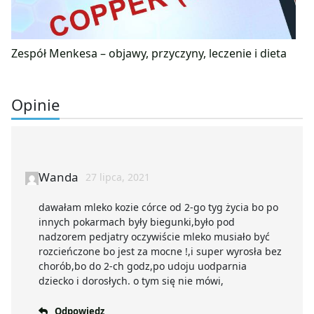
Zespół Menkesa – objawy, przyczyny, leczenie i dieta
Opinie
Wanda
27 lipca, 2021
dawałam mleko kozie córce od 2-go tyg życia bo po
innych pokarmach były biegunki,było pod
nadzorem pedjatry oczywiście mleko musiało być
rozcieńczone bo jest za mocne !,i super wyrosła bez
chorób,bo do 2-ch godz,po udoju uodparnia
dziecko i dorosłych. o tym się nie mówi,
Odpowiedz