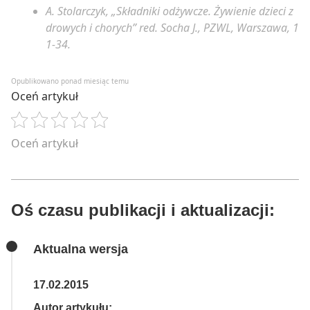
A. Stolarczyk, „Składniki odżywcze. Żywienie dzieci z
drowych i chorych” red. Socha J., PZWL, Warszawa, 1
1-34.
Opublikowano ponad miesiąc temu
Oceń artykuł
Oceń artykuł
Oś czasu publikacji i aktualizacji:
Aktualna wersja
17.02.2015
Autor artykułu: