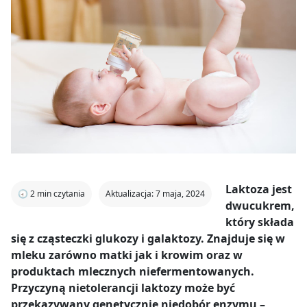
Laktoza jest
🕣
2
min czytania
Aktualizacja: 7 maja, 2024
dwucukrem,
który składa
się z cząsteczki glukozy i galaktozy. Znajduje się w
mleku zarówno matki jak i krowim oraz w
produktach mlecznych niefermentowanych.
Przyczyną nietolerancji laktozy może być
przekazywany genetycznie niedobór enzymu –