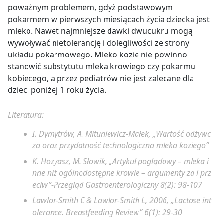
poważnym problemem, gdyż podstawowym
pokarmem w pierwszych miesiącach życia dziecka jest
mleko. Nawet najmniejsze dawki dwucukru mogą
wywoływać nietolerancję i dolegliwości ze strony
układu pokarmowego. Mleko kozie nie powinno
stanowić substytutu mleka krowiego czy pokarmu
kobiecego, a przez pediatrów nie jest zalecane dla
dzieci poniżej 1 roku życia.
Literatura:
I. Dymytrów, A. Mituniewicz-Małek, „Wartość odżywc
za oraz przydatność technologiczna mleka koziego”
K. Hozyasz, M. Słowik, „Artykuł poglądowy – mleka i
nne niż ogólnodostępne krowie – argumenty za i prz
eciw”-Przegląd Gastroenterologiczny 8(2): 98-107
Lawlor-Smith C & Lawlor-Smith L, 2006, „Lactose int
olerance. Breastfeeding Review” 6(1): 29-30