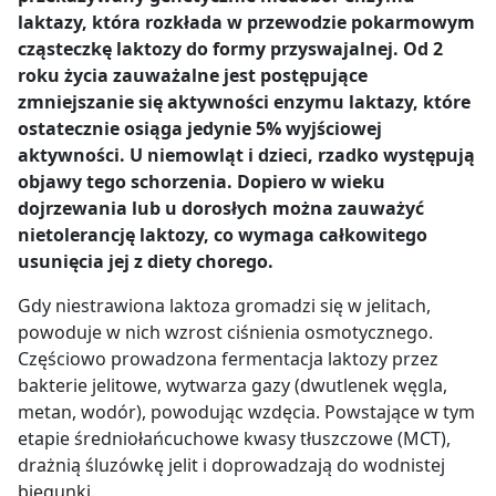
laktazy, która rozkłada w przewodzie pokarmowym
cząsteczkę laktozy do formy przyswajalnej. Od 2
roku życia zauważalne jest postępujące
zmniejszanie się aktywności enzymu laktazy, które
ostatecznie osiąga jedynie 5% wyjściowej
aktywności. U niemowląt i dzieci, rzadko występują
objawy tego schorzenia. Dopiero w wieku
dojrzewania lub u dorosłych można zauważyć
nietolerancję laktozy, co wymaga całkowitego
usunięcia jej z diety chorego.
Gdy niestrawiona laktoza gromadzi się w jelitach,
powoduje w nich wzrost ciśnienia osmotycznego.
Częściowo prowadzona fermentacja laktozy przez
bakterie jelitowe, wytwarza gazy (dwutlenek węgla,
metan, wodór), powodując wzdęcia. Powstające w tym
etapie średniołańcuchowe kwasy tłuszczowe (MCT),
drażnią śluzówkę jelit i doprowadzają do wodnistej
biegunki.