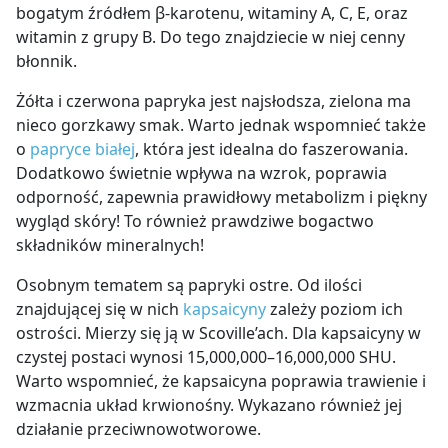
bogatym źródłem β-karotenu, witaminy A, C, E, oraz
witamin z grupy B. Do tego znajdziecie w niej cenny
błonnik.
Żółta i czerwona papryka jest najsłodsza, zielona ma
nieco gorzkawy smak. Warto jednak wspomnieć także
o
papryce białej
, która jest idealna do faszerowania.
Dodatkowo świetnie wpływa na wzrok, poprawia
odporność, zapewnia prawidłowy metabolizm i piękny
wygląd skóry! To również prawdziwe bogactwo
składników mineralnych!
Osobnym tematem są papryki ostre. Od ilości
znajdującej się w nich
kapsaicyny
zależy poziom ich
ostrości. Mierzy się ją w Scoville’ach. Dla kapsaicyny w
czystej postaci wynosi 15,000,000–16,000,000 SHU.
Warto wspomnieć, że kapsaicyna poprawia trawienie i
wzmacnia układ krwionośny. Wykazano również jej
działanie przeciwnowotworowe.