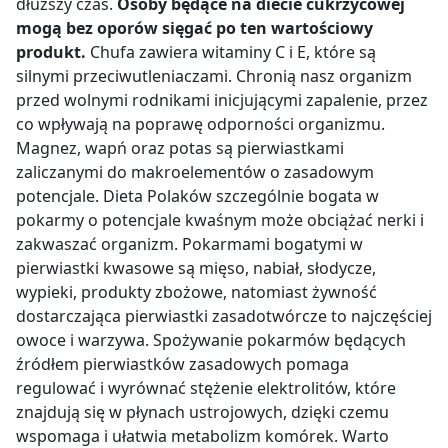
dłuższy czas.
Osoby będące na diecie cukrzycowej
mogą bez oporów sięgać po ten wartościowy
produkt.
Chufa zawiera witaminy C i E, które są
silnymi przeciwutleniaczami.
Chronią nasz organizm
przed wolnymi rodnikami inicjującymi zapalenie, przez
co wpływają na poprawę odporności organizmu.
Magnez, wapń oraz potas są pierwiastkami
zaliczanymi do makroelementów o zasadowym
potencjale. Dieta Polaków szczególnie bogata w
pokarmy o potencjale kwaśnym może obciążać nerki i
zakwaszać organizm. Pokarmami bogatymi w
pierwiastki kwasowe są mięso, nabiał, słodycze,
wypieki, produkty zbożowe, natomiast żywność
dostarczająca pierwiastki zasadotwórcze to najczęściej
owoce i warzywa. Spożywanie pokarmów będących
źródłem pierwiastków zasadowych pomaga
regulować i wyrównać stężenie elektrolitów, które
znajdują się w płynach ustrojowych, dzięki czemu
wspomaga i ułatwia metabolizm komórek. Warto