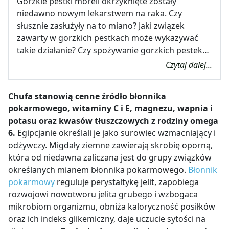
Gorzkie pestki moreli okrzyknięte zostały
niedawno nowym lekarstwem na raka. Czy
słusznie zasłużyły na to miano? Jaki związek
zawarty w gorzkich pestkach może wykazywać
takie działanie? Czy spożywanie gorzkich pestek…
Czytaj dalej...
Chufa stanowią cenne źródło błonnika
pokarmowego, witaminy C i E, magnezu, wapnia i
potasu oraz kwasów tłuszczowych z rodziny omega
6
.
Egipcjanie określali je jako surowiec wzmacniający i
odżywczy. Migdały ziemne
zawierają skrobię oporną
,
która od niedawna zaliczana jest do grupy związków
określanych mianem błonnika pokarmowego.
Błonnik
pokarmowy
reguluje perystaltykę jelit, zapobiega
rozwojowi nowotworu jelita grubego i wzbogaca
mikrobiom organizmu, obniża kaloryczność posiłków
oraz ich indeks glikemiczny, daje uczucie sytości na