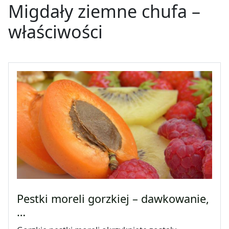
Migdały ziemne chufa –
właściwości
Pestki moreli gorzkiej – dawkowanie,
…