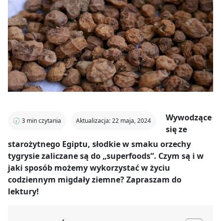
Wywodzące
🕣
3
min czytania
Aktualizacja: 22 maja, 2024
się ze
starożytnego Egiptu, słodkie w smaku orzechy
tygrysie zaliczane są do „superfoods”. Czym są i w
jaki sposób możemy wykorzystać w życiu
codziennym migdały ziemne? Zapraszam do
lektury!