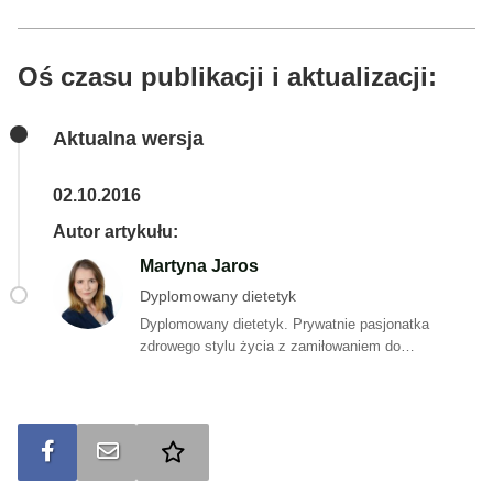
Oś czasu publikacji i aktualizacji:
Aktualna wersja
02.10.2016
Autor artykułu:
Martyna Jaros
Dyplomowany dietetyk
Dyplomowany dietetyk. Prywatnie pasjonatka
zdrowego stylu życia z zamiłowaniem do
poznawania składu i sposobu produkcji żywności, a
także jej wpływu na organizm człowieka. W wolnych
chwilach tworzy proste, smaczne i zdrowe przepisy
na posiłki bogate w składniki odżywcze, których
Udostępnij na FB
Wyślij na e-mail
Dodaj do ulubionych
potrzebuje organizm. Jest autorką artykułów na
portalu bonavita.pl. Prowadzi także stronę na