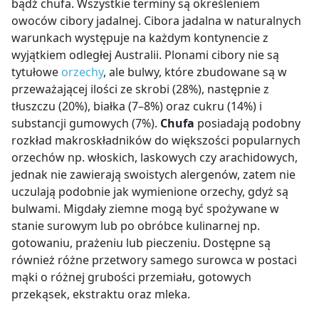
bądź chufa. Wszystkie terminy są określeniem
owoców cibory jadalnej. Cibora jadalna w naturalnych
warunkach występuje na każdym kontynencie z
wyjątkiem odległej Australii. Plonami cibory nie są
tytułowe
orzechy
, ale bulwy, które zbudowane są w
przeważającej ilości ze skrobi (28%), następnie z
tłuszczu (20%)
, białka (7
–
8%) oraz cukru (14%) i
substancji gumowych (7%).
Chufa
posiadają podobny
rozkład makroskładników do większości popularnych
orzechów np. włoskich, laskowych czy arachidowych,
jednak nie zawierają swoistych alergenów, zatem nie
uczulają podobnie jak wymienione orzechy
, gdyż są
bulwami. Migdały ziemne mogą być spożywane w
stanie surowym lub po obróbce kulinarnej np.
gotowaniu, prażeniu lub pieczeniu. Dostępne są
również różne przetwory samego surowca w postaci
mąki o różnej grubości przemiału, gotowych
przekąsek, ekstraktu oraz mleka.