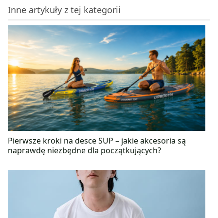
facebooku „Zdrowe podejście do diety – Martyna
Inne artykuły z tej kategorii
Jaros”, na którą serdecznie zapraszamy! Wierzy, że
kluczem do zachowania zdrowia oraz dobrego
samopoczucia jest pełnowartościowa i różnorodna
dieta, która smakuje, a także ulubiona aktywność
fizyczna kilka razy w tygodniu.
Pierwsze kroki na desce SUP – jakie akcesoria są
naprawdę niezbędne dla początkujących?