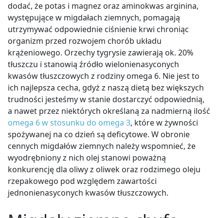
dodać, że potas i magnez oraz aminokwas arginina,
występujące w migdałach ziemnych,
pomagają
utrzymywać odpowiednie ciśnienie krwi chroniąc
organizm przed rozwojem chorób układu
krążeniowego.
Orzechy tygrysie zawierają ok. 20%
tłuszczu i stanowią źródło wielonienasyconych
kwasów tłuszczowych z rodziny omega 6. Nie jest to
ich najlepsza cecha, gdyż z naszą dietą bez większych
trudności jesteśmy w stanie dostarczyć odpowiednią,
a nawet przez niektórych określaną za nadmierną ilość
omega 6 w stosunku do omega 3
, które w żywności
spożywanej na co dzień są deficytowe. W obronie
cennych migdałów ziemnych należy wspomnieć, że
wyodrębniony z nich olej stanowi poważną
konkurencję dla oliwy z oliwek oraz rodzimego oleju
rzepakowego pod względem zawartości
jednonienasyconych kwasów tłuszczowych.