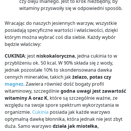
czy oleju lnianego. Jest to krok niezbędny, by
witaminy przyswoiły się w odpowiedni sposób.
Wracając do naszych jesiennych warzyw, wszystkie
posiadają specyficzne wartości i właściwości, dzięki
którym można wybrać coś dla siebie. Każdy wybór
będzie właściwy:
CUKINIA
: jest
niskokaloryczna
, jedna cukinia to w
przybliżeniu ok. 50 kcal. W 90% składa się z wody,
jednak pozostałe 10% to skondensowana dawka
cennych minerałów, takich jak
żelazo, potas czy
magnez
. Zawiera również dość bogaty profil
witaminowy, szczególnie
godna uwagi jest zawartość
witaminy A oraz K
, które są szczególnie ważne, ze
względu na swoje spore spektrum wykorzystania w
organizmie.
Cukinia
posiada jak każde warzywo
optymalną dawkę błonnika, która jednak nie jest zbyt
duża. Samo warzywo
działa jak miotełka,