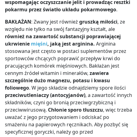
wspomagając oczyszczanie jelit i prowadząc resztki
pokarmu przez światło układu pokarmowego
.
BAKŁAŻAN
: Zwany jest również
gruszką miłości
, ze
względu nie tylko na swój fantazyjny kształt, ale
również na zawartość substancji poprawiającej
ukrwienie
mięśni
, jaką jest arginina.
Arginina
stosowana jest często w postaci suplementów przez
sportowców chcących poprawić przepływ krwi do
pracujących komórek mięśniowych. Bakłażan jest
cennym źródeł witamin i minerałów,
zawiera
szczególnie dużo magnezu, potasu i kwasu
foliowego
. W jego składzie odnajdziemy spore ilości
przeciwutleniaczy (antocyjanów)
, a zawartość innych
składników, czyni go bronią przeciwgrzybiczną i
przeciwwirusową.
Chłonie sporo tłuszczu
, więc trzeba
uważać z jego przygotowaniem i odciskać po
smażeniu na papierowych ręcznikach. Aby pozbyć się
specyficznej goryczki, należy go przed