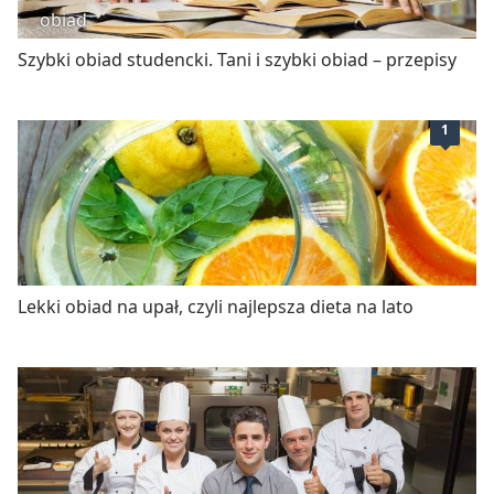
obiad
Szybki obiad studencki. Tani i szybki obiad – przepisy
1
Lekki obiad na upał, czyli najlepsza dieta na lato