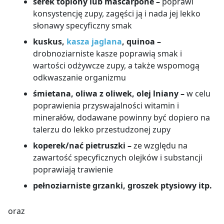
serek topiony lub mascarpone –
poprawi
konsystencję zupy, zagęści ją i nada jej lekko
słonawy specyficzny smak
kuskus,
kasza jaglana
, quinoa –
drobnoziarniste kasze poprawią smak i
wartości odżywcze zupy, a także wspomogą
odkwaszanie organizmu
śmietana, oliwa z oliwek, olej lniany –
w celu
poprawienia przyswajalności witamin i
minerałów, dodawane powinny być dopiero na
talerzu do lekko przestudzonej zupy
koperek/nać pietruszki –
ze względu na
zawartość specyficznych olejków i substancji
poprawiają trawienie
pełnoziarniste grzanki, groszek ptysiowy itp.
oraz