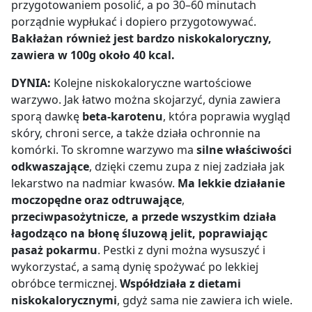
przygotowaniem posolić, a po 30–60 minutach
porządnie wypłukać i dopiero przygotowywać.
Bakłażan również jest bardzo niskokaloryczny,
zawiera w 100g około 40 kcal.
DYNIA:
Kolejne niskokaloryczne wartościowe
warzywo. Jak łatwo można skojarzyć, dynia zawiera
sporą dawkę
beta-karotenu
, która poprawia wygląd
skóry, chroni serce, a także działa ochronnie na
komórki. To skromne warzywo ma
silne właściwości
odkwaszające
, dzięki czemu zupa z niej zadziała jak
lekarstwo na nadmiar kwasów.
Ma
lekkie działanie
moczopędne oraz odtruwające
,
przeciwpasożytnicze, a przede wszystkim działa
łagodząco na błonę śluzową jelit, poprawiając
pasaż pokarmu
. Pestki z dyni można wysuszyć i
wykorzystać, a samą dynię spożywać po lekkiej
obróbce termicznej.
Współdziała z dietami
niskokalorycznymi
, gdyż sama nie zawiera ich wiele.