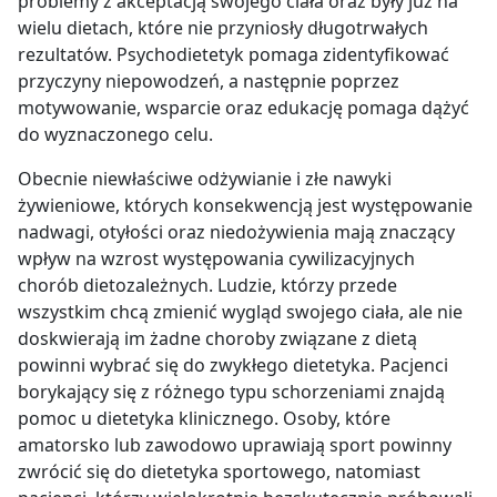
problemy z akceptacją swojego ciała oraz były już na
wielu dietach, które nie przyniosły długotrwałych
rezultatów. Psychodietetyk pomaga zidentyfikować
przyczyny niepowodzeń, a następnie poprzez
motywowanie, wsparcie oraz edukację pomaga dążyć
do wyznaczonego celu.
Obecnie niewłaściwe odżywianie i złe nawyki
żywieniowe, których konsekwencją jest występowanie
nadwagi, otyłości oraz niedożywienia mają znaczący
wpływ na wzrost występowania cywilizacyjnych
chorób dietozależnych. Ludzie, którzy przede
wszystkim chcą zmienić wygląd swojego ciała, ale nie
doskwierają im żadne choroby związane z dietą
powinni wybrać się do zwykłego dietetyka. Pacjenci
borykający się z różnego typu schorzeniami znajdą
pomoc u dietetyka klinicznego. Osoby, które
amatorsko lub zawodowo uprawiają sport powinny
zwrócić się do dietetyka sportowego, natomiast