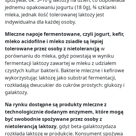
spożywać ok. 5–10 g laktozy na dzień, co odpowiada
jednemu opakowaniu jogurtu (18 0g), ¾ szklanki
mleka, jednak ilość tolerowanej laktozy jest
indywidualna dla każdej osoby.
Mleczne napoje fermentowane, czyli jogurt, kefir,
mleko acidofilne i mleko zsiadłe są lepiej
tolerowane przez osoby z nietolerancją
w
porównaniu do mleka, gdyż powstają w wyniku
fermentacji laktozy zawartej w mleku z udziałem
czystych kultur bakterii. Bakterie mleczne i kefirowe
wykorzystując laktozę jako substrat fermentacji,
rozkładają dwucukier do cukrów prostych: glukozy i
galaktozy.
Na rynku dostępne są produkty mleczne z
technologicznie dodanym enzymem, które mogą
być swobodnie spożywane przez osoby z
nietolerancją laktozy
, gdyż beta-galaktozydaza
rozkłada laktozę w produkcie. Konsument spożywa