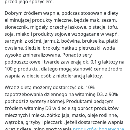
przed jego spożyciem.
Dobrym źródłem wapnia, podczas stosowania diety
eliminującej produkty mleczne, będzie mak, sezam,
słonecznik, migdały, orzechy laskowe, pistacje, tofu,
soja, mleko i produkty sojowe wzbogacane w wapń,
sardynki z ośćmi, jarmuż, boćwina, brukselka, płatki
owsiane, śledzie, brokuły, natka z pietruszki, woda
wysoko zmineralizowana. Ponadto sery
podpuszczkowe i twarde zawierają ok. 0,1 g laktozy na
100 g produktu, dlatego mogą stanowić cenne źródło
wapnia w diecie osób z nietolerancją laktozy.
Wraz z dietą możemy dostarczyć ok. 10%
zapotrzebowania dziennego na witaminę D3, a 90%
pochodzi z syntezy skórnej. Produktami będącymi
źródłem witaminy D3 w diecie są oprócz produktów
mlecznych i mleka, żółtko jaja, masło, oleje roślinne,
wątroba, grzyby i pieczarki. Jeżeli dostarczenie wapnia
wraz z dietą, mino spożywania
produktów bogatych w