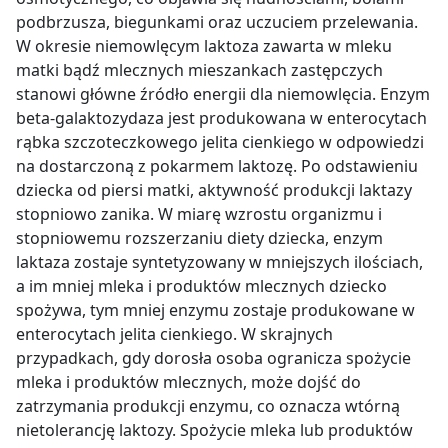
podbrzusza, biegunkami oraz uczuciem przelewania.
W okresie niemowlęcym laktoza zawarta w mleku
matki bądź mlecznych mieszankach zastępczych
stanowi główne źródło energii dla niemowlęcia. Enzym
beta-galaktozydaza jest produkowana w enterocytach
rąbka szczoteczkowego jelita cienkiego w odpowiedzi
na dostarczoną z pokarmem laktozę. Po odstawieniu
dziecka od piersi matki, aktywność produkcji laktazy
stopniowo zanika. W miarę wzrostu organizmu i
stopniowemu rozszerzaniu diety dziecka, enzym
laktaza zostaje syntetyzowany w mniejszych ilościach,
a im mniej mleka i produktów mlecznych dziecko
spożywa, tym mniej enzymu zostaje produkowane w
enterocytach jelita cienkiego. W skrajnych
przypadkach, gdy dorosła osoba ogranicza spożycie
mleka i produktów mlecznych, może dojść do
zatrzymania produkcji enzymu, co oznacza wtórną
nietolerancję laktozy. Spożycie mleka lub produktów