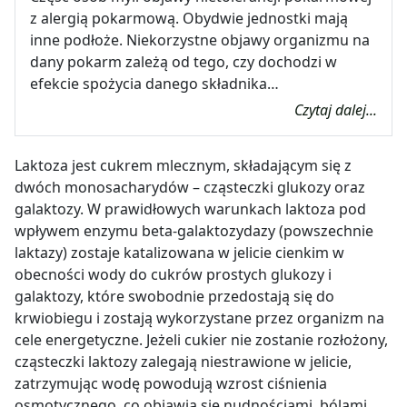
z alergią pokarmową. Obydwie jednostki mają
inne podłoże. Niekorzystne objawy organizmu na
dany pokarm zależą od tego, czy dochodzi w
efekcie spożycia danego składnika…
Czytaj dalej...
Laktoza jest cukrem mlecznym, składającym się z
dwóch monosacharydów – cząsteczki glukozy oraz
galaktozy. W prawidłowych warunkach laktoza pod
wpływem enzymu beta-galaktozydazy (powszechnie
laktazy) zostaje katalizowana w jelicie cienkim w
obecności wody do cukrów prostych glukozy i
galaktozy, które swobodnie przedostają się do
krwiobiegu i zostają wykorzystane przez organizm na
cele energetyczne. Jeżeli cukier nie zostanie rozłożony,
cząsteczki laktozy zalegają niestrawione w jelicie,
zatrzymując wodę powodują wzrost ciśnienia
osmotycznego, co objawia się nudnościami, bólami