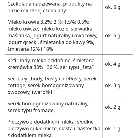
Czekolada nadziewana, produkty na
ok. 6 g
bazie mlecznej czekolady
Mleko krowie 3,2%; 2 %; 1,5%; 0,5%;
mleko owcze, mleko kozie, serwatka,
maślanka, jogurt naturalny i owocowy,
ok. 5 g
jogurt grecki, śmietanka do kawy 9%,
śmietana 12% i 18%
Kefir, lody, mleko acidofilne, śmietana
ok. 4 g
kremówka 30% i 36 %, ser typu „feta”
Ser biały chudy, tłusty i półtłusty, serek
cottage, serek homogenizowany
ok. 3 g
owocowy, twarożki
Serek homogenizowany naturalny,
ok. 2 g
serek typu fromage,
Pieczywo z dodatkiem mleka, słodkie
pieczywo cukiernicze, ciasta i ciasteczka
ok. 1 g
z dodatkiem mleka