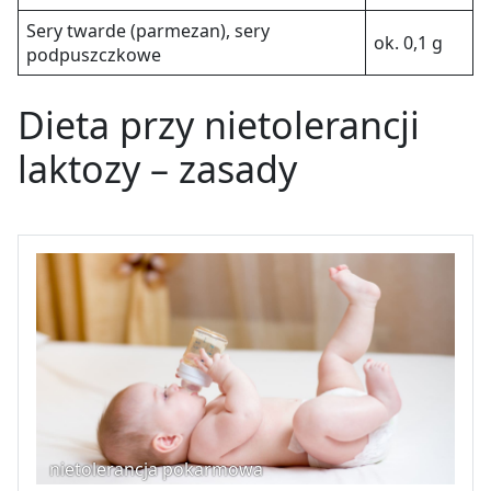
Sery twarde (parmezan), sery
ok. 0,1 g
podpuszczkowe
Dieta przy nietolerancji
laktozy – zasady
nietolerancja pokarmowa