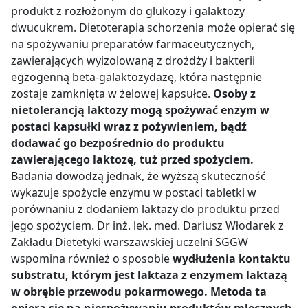
produkt z rozłożonym do glukozy i galaktozy
dwucukrem. Dietoterapia schorzenia może opierać się
na spożywaniu preparatów farmaceutycznych,
zawierających wyizolowaną z drożdży i bakterii
egzogenną beta-galaktozydazę, która następnie
zostaje zamknięta w żelowej kapsułce.
Osoby z
nietolerancją laktozy mogą spożywać enzym w
postaci kapsułki wraz z pożywieniem, bądź
dodawać go bezpośrednio do produktu
zawierającego laktozę, tuż przed spożyciem.
Badania dowodzą jednak, że wyższą skuteczność
wykazuje spożycie enzymu w postaci tabletki w
porównaniu z dodaniem laktazy do produktu przed
jego spożyciem. Dr inż. lek. med. Dariusz Włodarek z
Zakładu Dietetyki warszawskiej uczelni SGGW
wspomina również o sposobie
wydłużenia kontaktu
substratu, którym jest laktaza z enzymem laktazą
w obrębie przewodu pokarmowego. Metoda ta