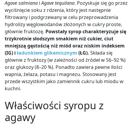
Agave salmiana
i
Agave tequilana
. Pozyskuje się go przez
wyciśnięcie soku z rdzenia, który jest następnie
filtrowany i podgrzewany w celu przeprowadzenia
hydrolizy węglowodanów złożonych w cukry proste,
głównie fruktozę.
Powstały syrop charakteryzuje się
trzykrotnie słodszym smakiem niż cukier, ciut
mniejszą gęstością niż miód oraz niskim indeksem
(IG) i
ładunkiem glikemicznym
(ŁG).
Składa się
głównie z fruktozy (w zależności od źródeł w 56
–
92 %)
oraz glukozy (8
–
20 %). Ponadto zawiera pewne ilości
wapnia, żelaza, potasu i magnezu. Stosowany jest
przede wszystkim jako zamiennik cukru lub miodu w
kuchni.
Właściwości syropu z
agawy