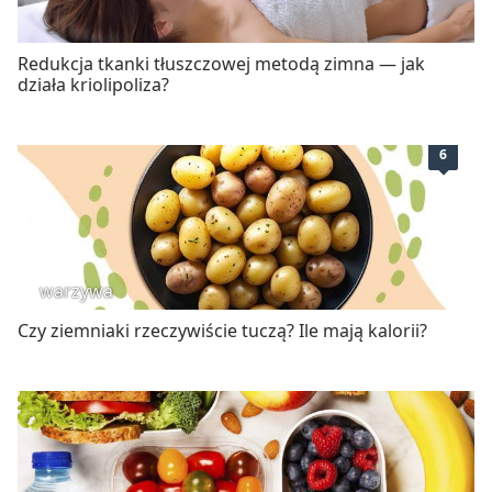
Redukcja tkanki tłuszczowej metodą zimna — jak
działa kriolipoliza?
6
warzywa
Czy ziemniaki rzeczywiście tuczą? Ile mają kalorii?