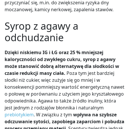
przyczyniać się, m.in. do zwiększenia ryzyka dny
moczanowej, kamicy nerkowej, zapalenia stawów.
Syrop z agawy a
odchudzanie
Dzięki niskiemu IG i ŁG oraz 25 % mniejszej
kaloryczności od zwykłego cukru, syrop z agawy
może stanowić dobrą alternatywę dla słodkości w
czasie redukcji masy ciała.
Poza tym jest bardziej
słodki niż cukier, więc zużyje się go mniej i w
konsekwencji pomniejszy wartość energetyczną nawet
o połowę w porównaniu z użyciem jego kryształowego
odpowiednika. Agawa to także źródło inuliny, która
jest jednym z rodzajów błonnika i naturalnym
prebiotykiem
. W związku z tym
wpływa na szybsze
odczuwanie sytości, zapobiega zaparciom i pobudza
procesy przemiany materii
. Sceptycy twierdzą jednak,