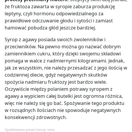
że fruktoza zawarta w syropie zaburza produkcję
leptyny, czyli hormonu odpowiedzialnego za
prawidłowe odczuwanie głodu i sytości i zamiast
hamować pobudza głód jeszcze bardziej.
Syrop z agawy posiada swoich zwolenników i
przeciwników. Na pewno można go nazwać dobrym
zamiennikiem cukru, który dzięki swojemu składowi
pomaga w walce z nadmiernymi kilogramami. Jednak,
jak ze wszystkim, nie należy przesadzać z jego ilością w
codziennej diecie, gdyż negatywnych skutków
spożycia nadmiaru fruktozy jest bardzo wiele.
Oczywiście między polaniem potrawy syropem z
agawy a wypiciem całej butelki jest ogromna różnica,
więc nie należy się go bać. Spożywanie tego produktu
w rozsądnych ilościach nie spowoduje negatywnych
konsekwencji zdrowotnych.
Opublikowano ponad miesiąc temu