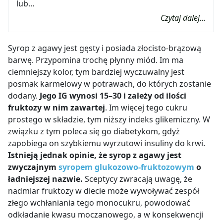
lub…
Czytaj dalej...
Syrop z agawy jest gęsty i posiada złocisto-brązową
barwę. Przypomina trochę płynny miód. Im ma
ciemniejszy kolor, tym bardziej wyczuwalny jest
posmak karmelowy w potrawach, do których zostanie
dodany.
Jego IG wynosi 15
–
30 i zależy od ilości
fruktozy w nim zawartej
. Im więcej tego cukru
prostego w składzie, tym niższy indeks glikemiczny. W
związku z tym poleca się go diabetykom, gdyż
zapobiega on szybkiemu wyrzutowi insuliny do krwi.
Istnieją jednak opinie, że syrop z agawy jest
zwyczajnym
syropem glukozowo-fruktozowym
o
ładniejszej nazwie.
Sceptycy zwracają uwagę, że
nadmiar fruktozy w diecie może wywoływać zespół
złego wchłaniania tego monocukru, powodować
odkładanie kwasu moczanowego, a w konsekwencji