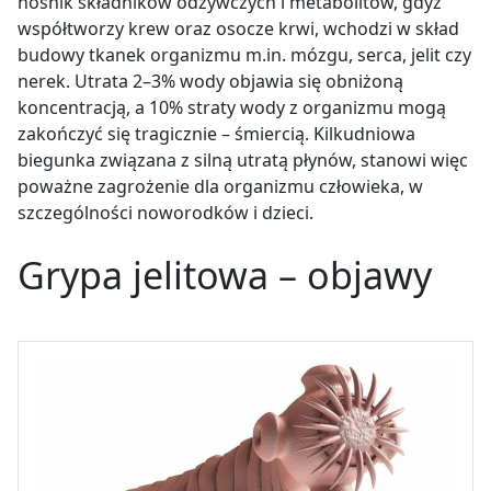
nośnik składników odżywczych i metabolitów, gdyż
współtworzy krew oraz osocze krwi, wchodzi w skład
budowy tkanek organizmu m.in. mózgu, serca, jelit czy
nerek. Utrata 2
–
3% wody objawia się obniżoną
koncentracją, a 10% straty wody z organizmu mogą
zakończyć się tragicznie – śmiercią. Kilkudniowa
biegunka związana z silną utratą płynów, stanowi więc
poważne zagrożenie dla organizmu człowieka, w
szczególności noworodków i dzieci.
Grypa jelitowa – objawy