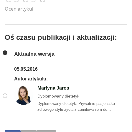
Oceń artykuł
Oś czasu publikacji i aktualizacji:
Aktualna wersja
05.05.2016
Autor artykułu:
Martyna Jaros
Dyplomowany dietetyk
Dyplomowany dietetyk. Prywatnie pasjonatka
zdrowego stylu życia z zamiłowaniem do
poznawania składu i sposobu produkcji żywności, a
także jej wpływu na organizm człowieka. W wolnych
chwilach tworzy proste, smaczne i zdrowe przepisy