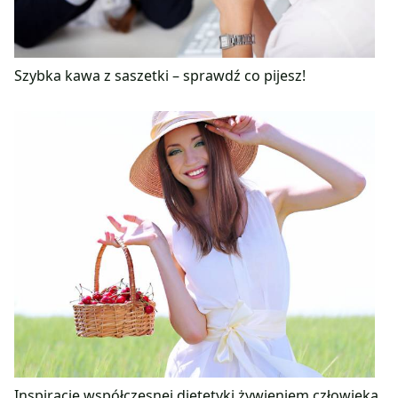
Szybka kawa z saszetki – sprawdź co pijesz!
Inspiracje współczesnej dietetyki żywieniem człowieka