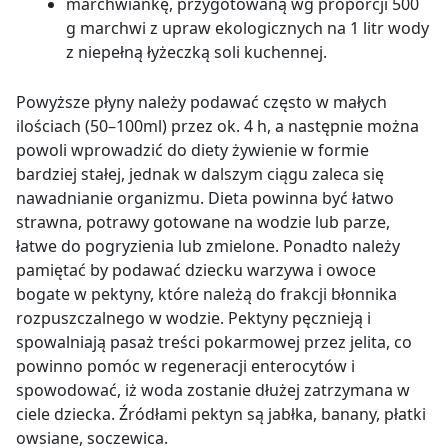
marchwiankę, przygotowaną wg proporcji 500
g marchwi z upraw ekologicznych na 1 litr wody
z niepełną łyżeczką soli kuchennej.
Powyższe płyny należy podawać często w małych
ilościach (50
–
100ml) przez ok. 4 h, a następnie można
powoli wprowadzić do diety żywienie w formie
bardziej stałej, jednak w dalszym ciągu zaleca się
nawadnianie organizmu. Dieta powinna być łatwo
strawna, potrawy gotowane na wodzie lub parze,
łatwe do pogryzienia lub zmielone. Ponadto należy
pamiętać by podawać dziecku warzywa i owoce
bogate w pektyny, które należą do frakcji błonnika
rozpuszczalnego w wodzie. Pektyny pęcznieją i
spowalniają pasaż treści pokarmowej przez jelita, co
powinno pomóc w regeneracji enterocytów i
spowodować, iż woda zostanie dłużej zatrzymana w
ciele dziecka. Źródłami pektyn są jabłka, banany, płatki
owsiane, soczewica.