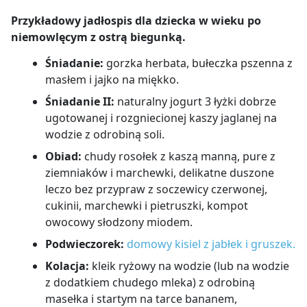
Przykładowy jadłospis dla dziecka w wieku po
niemowlęcym z ostrą biegunką.
Śniadanie:
gorzka herbata, bułeczka pszenna z
masłem i jajko na miękko.
Śniadanie II:
naturalny jogurt 3 łyżki dobrze
ugotowanej i rozgniecionej kaszy jaglanej na
wodzie z odrobiną soli.
Obiad:
chudy rosołek z kaszą manną, pure z
ziemniaków i marchewki, delikatne duszone
leczo bez przypraw z soczewicy czerwonej,
cukinii, marchewki i pietruszki, kompot
owocowy słodzony miodem.
Podwieczorek:
domowy kisiel z jabłek i gruszek.
Kolacja:
kleik ryżowy na wodzie (lub na wodzie
z dodatkiem chudego mleka) z odrobiną
masełka i startym na tarce bananem,