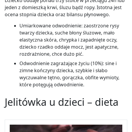
Dziecko oddaje ponad trzy stolce w przeciągu 24h lub
jeden z domieszką krwi, śluzu bądź ropy. Istotna jest
ocena stopnia dziecka oraz bilansu płynowego.
Umiarkowane odwodnienie: zaostrzone rysy
twarzy dziecka, suche błony śluzowe, mało
elastyczna skóra, chrypka i zapadnięte oczy,
dziecko rzadko oddaje mocz, jest apatyczne,
rozdrażnione, chce dużo pić.
Odwodnienie zagrażające życiu (10%): sine i
zimne kończyny dziecka, szybkie i słabo
wyczuwalne tętno, gorączka, obfite wymioty,
które potęgują odwodnienie.
Jelitówka u dzieci – dieta