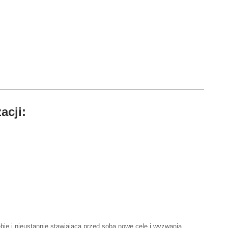
acji:
bie i nieustannie stawiającą przed sobą nowe cele i wyzwania.