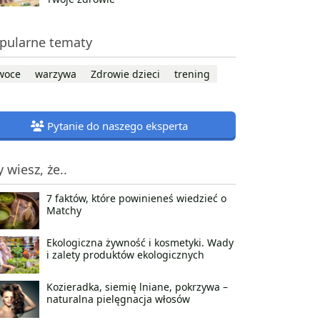
pularne tematy
woce
warzywa
Zdrowie dzieci
trening
Pytanie do naszego eksperta
y wiesz, że..
7 faktów, które powinieneś wiedzieć o
Matchy
Ekologiczna żywność i kosmetyki. Wady
i zalety produktów ekologicznych
Kozieradka, siemię lniane, pokrzywa –
naturalna pielęgnacja włosów