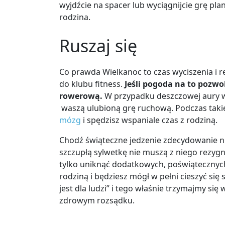
wyjdźcie na spacer lub wyciągnijcie grę pl
rodzina.
Ruszaj się
Co prawda Wielkanoc to czas wyciszenia i rel
do klubu fitness.
Jeśli pogoda na to pozwo
rowerową.
W przypadku deszczowej aury wyc
waszą ulubioną grę ruchową. Podczas takiej n
mózg
i spędzisz wspaniale czas z rodziną.
Chodź świąteczne jedzenie zdecydowanie ni
szczupłą sylwetkę nie muszą z niego rezyg
tylko uniknąć dodatkowych, poświątecznych
rodziną i będziesz mógł w pełni cieszyć s
jest dla ludzi” i tego właśnie trzymajmy się
zdrowym rozsądku.