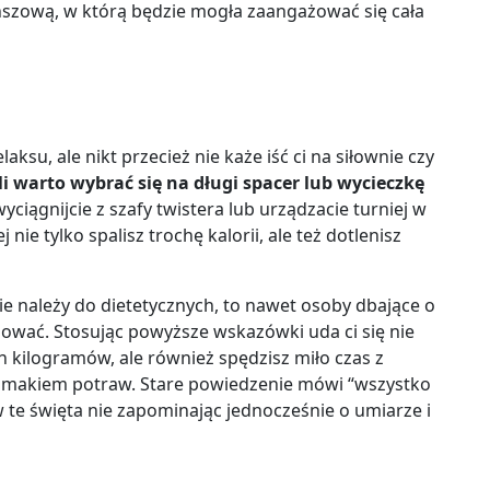
anszową, w którą będzie mogła zaangażować się cała
aksu, ale nikt przecież nie każe iść ci na siłownie czy
li warto wybrać się na długi spacer lub wycieczkę
iągnijcie z szafy twistera lub urządzacie turniej w
ie tylko spalisz trochę kalorii, ale też dotlenisz
e należy do dietetycznych, to nawet osoby dbające o
nować. Stosując powyższe wskazówki uda ci się nie
 kilogramów, ale również spędzisz miło czas z
ię smakiem potraw. Stare powiedzenie mówi “wszystko
 w te święta nie zapominając jednocześnie o umiarze i