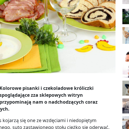
Kolorowe pisanki i czekoladowe króliczki
spoglądające zza sklepowych witryn
przypominają nam o nadchodzących coraz
ych.
as kojarzą się one ze wzdęciami i niedopiętym
nego, suto zastawionego stołu ciężko się oderwać.