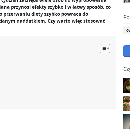
tydzień zachęca wiele osób do wypróbowania
ana przynosi efekty szybko i w łatwy sposób, co
po przerwaniu diety szybko powraca do
Po
ądanym naddatkiem. Czy warto więc stosować
o
Cz