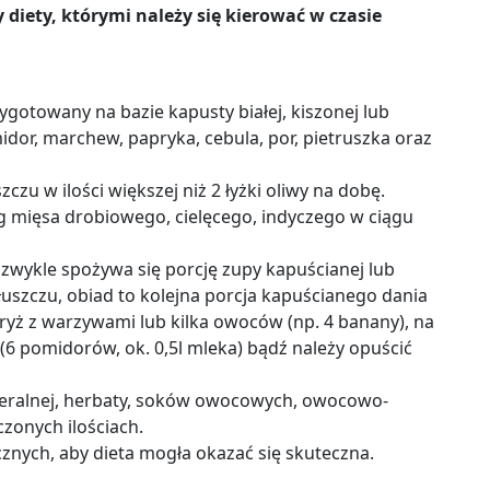
 diety, którymi należy się kierować w czasie
gotowany na bazie kapusty białej, kiszonej lub
dor, marchew, papryka, cebula, por, pietruszka oraz
zczu w ilości większej niż 2 łyżki oliwy na dobę.
g mięsa drobiowego, cielęcego, indyczego w ciągu
 zwykle spożywa się porcję zupy kapuścianej lub
uszczu, obiad to kolejna porcja kapuścianego dania
ryż z warzywami lub kilka owoców (np. 4 banany), na
6 pomidorów, ok. 0,5l mleka) bądź należy opuścić
ineralnej, herbaty, soków owocowych, owocowo-
zonych ilościach.
znych, aby dieta mogła okazać się skuteczna.