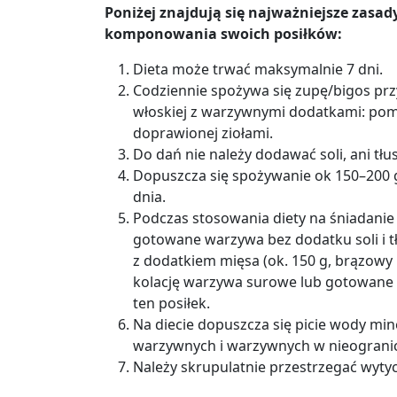
Poniżej znajdują się najważniejsze zasady
komponowania swoich posiłków:
Dieta może trwać maksymalnie 7 dni.
Codziennie spożywa się zupę/bigos przy
włoskiej z warzywnymi dodatkami: pomi
doprawionej ziołami.
Do dań nie należy dodawać soli, ani tłus
Dopuszcza się spożywanie ok 150
–
200 
dnia.
Podczas stosowania diety na śniadanie
gotowane warzywa bez dodatku soli i tł
z dodatkiem mięsa (ok. 150 g, brązowy 
kolację warzywa surowe lub gotowane (
ten posiłek.
Na diecie dopuszcza się picie wody m
warzywnych i warzywnych w nieogranic
Należy skrupulatnie przestrzegać wytyc