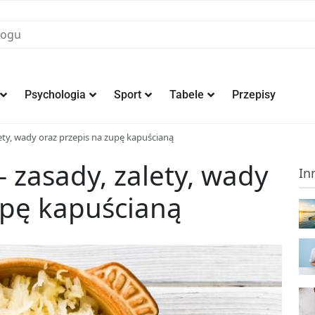
Psychologia
Sport
Tabele
Przepisy
lety, wady oraz przepis na zupę kapuścianą
 zasady, zalety, wady
In
upę kapuścianą