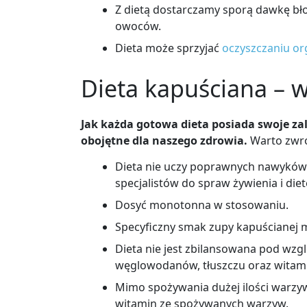
Z dietą dostarczamy sporą dawkę bło
owoców.
Dieta może sprzyjać
oczyszczaniu or
Dieta kapuściana – 
Jak każda gotowa dieta posiada swoje zal
obojętne dla naszego zdrowia.
Warto zwróc
Dieta nie uczy poprawnych nawyków 
specjalistów do spraw żywienia i die
Dosyć monotonna w stosowaniu.
Specyficzny smak zupy kapuścianej 
Dieta nie jest zbilansowana pod wzg
węglowodanów, tłuszczu oraz witami
Mimo spożywania dużej ilości warzyw,
witamin ze spożywanych warzyw.