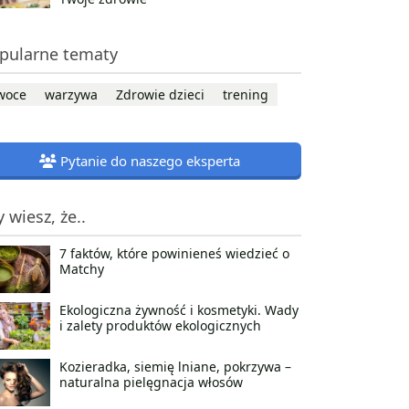
pularne tematy
woce
warzywa
Zdrowie dzieci
trening
Pytanie do naszego eksperta
y wiesz, że..
7 faktów, które powinieneś wiedzieć o
Matchy
Ekologiczna żywność i kosmetyki. Wady
i zalety produktów ekologicznych
Kozieradka, siemię lniane, pokrzywa –
naturalna pielęgnacja włosów