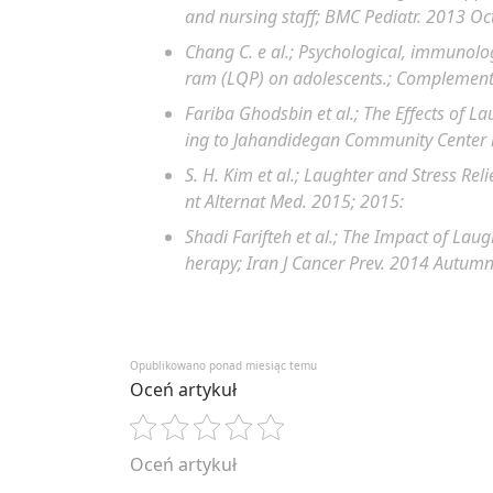
and nursing staff;
BMC Pediatr. 2013 Oct
Chang C.
e al.;
Psychological, immunolog
ram (LQP) on adolescents.;
Complement 
Fariba Ghodsbin
et al.;
The Effects of L
ing to Jahandidegan Community Center in
S. H. Kim
et al.;
Laughter and Stress Relie
nt Alternat Med. 2015; 2015:
Shadi Farifteh
et al.;
The Impact of Laugh
herapy;
Iran J Cancer Prev. 2014 Autumn
Opublikowano ponad miesiąc temu
Oceń artykuł
Oceń artykuł