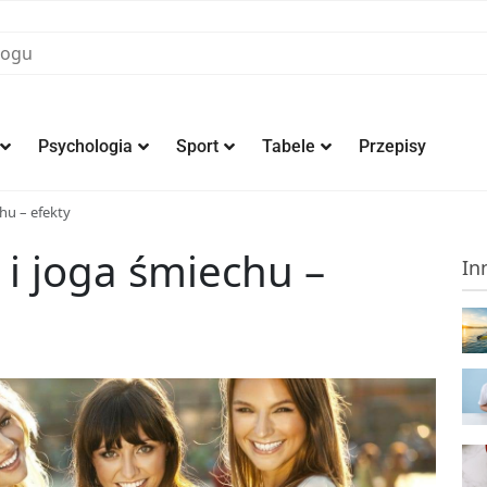
Psychologia
Sport
Tabele
Przepisy
hu – efekty
i joga śmiechu –
In