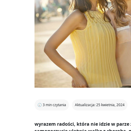
🕣
3
min czytania
Aktualizacja: 25 kwietnia, 2024
wyrazem radości, która nie idzie w parze