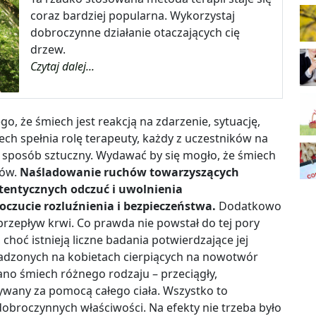
coraz bardziej popularna. Wykorzystaj
dobroczynne działanie otaczających cię
drzew.
Czytaj dalej...
go, że śmiech jest reakcją na zdarzenie, sytuację,
ech spełnia rolę terapeuty, każdy z uczestników na
sposób sztuczny. Wydawać by się mogło, że śmiech
tów.
Naśladowanie ruchów towarzyszących
tentycznych odczuć i uwolnienia
poczucie rozluźnienia i bezpieczeństwa.
Dodatkowo
rzepływ krwi. Co prawda nie powstał do tej pory
hoć istnieją liczne badania potwierdzające jej
dzonych na kobietach cierpiących na nowotwór
ano śmiech różnego rodzaju – przeciągły,
ywany za pomocą całego ciała. Wszystko to
obroczynnych właściwości. Na efekty nie trzeba było