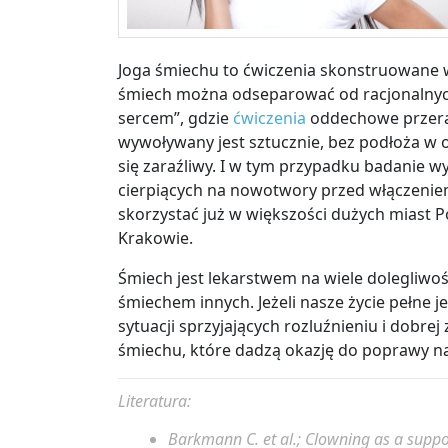
Joga śmiechu to ćwiczenia skonstruowane w
śmiech można odseparować od racjonalnych 
sercem”, gdzie
ćwiczenia
oddechowe przerad
wywoływany jest sztucznie, bez podłoża w 
się zaraźliwy. I w tym przypadku badanie 
cierpiących na nowotwory przed włączenie
skorzystać już w większości dużych miast P
Krakowie.
Śmiech jest lekarstwem na wiele dolegliwośc
śmiechem innych. Jeżeli nasze życie pełne je
sytuacji sprzyjających rozluźnieniu i dobre
śmiechu, które dadzą okazję do poprawy na
Literatura:
Barkmann C.
et al.;
Clowning as a suppor