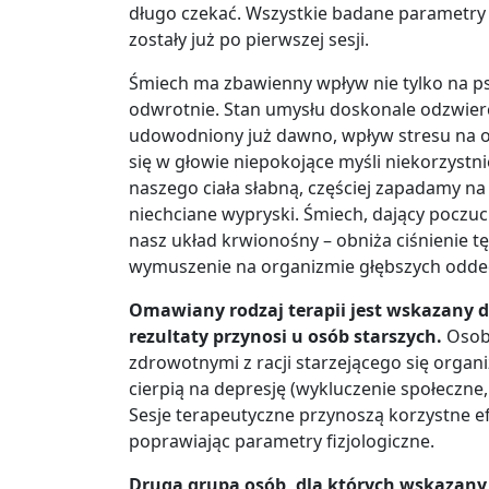
długo czekać. Wszystkie badane parametry 
zostały już po pierwszej sesji.
Śmiech ma zbawienny wpływ nie tylko na ps
odwrotnie. Stan umysłu doskonale odzwierci
udowodniony już dawno, wpływ stresu na od
się w głowie niepokojące myśli niekorzystn
naszego ciała słabną, częściej zapadamy na 
niechciane wypryski. Śmiech, dający poczuci
nasz układ krwionośny – obniża ciśnienie t
wymuszenie na organizmie głębszych odd
Omawiany rodzaj terapii jest wskazany d
rezultaty przynosi u osób starszych.
Osoby
zdrowotnymi z racji starzejącego się organ
cierpią na depresję (wykluczenie społeczne,
Sesje terapeutyczne przynoszą korzystne ef
poprawiając parametry fizjologiczne.
Drugą grupą osób, dla których wskazany je