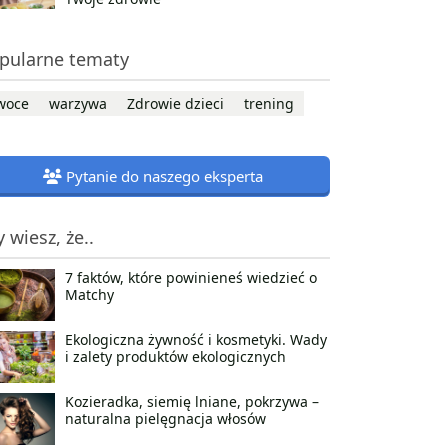
pularne tematy
woce
warzywa
Zdrowie dzieci
trening
Pytanie do naszego eksperta
y wiesz, że..
7 faktów, które powinieneś wiedzieć o
Matchy
Ekologiczna żywność i kosmetyki. Wady
i zalety produktów ekologicznych
Kozieradka, siemię lniane, pokrzywa –
naturalna pielęgnacja włosów