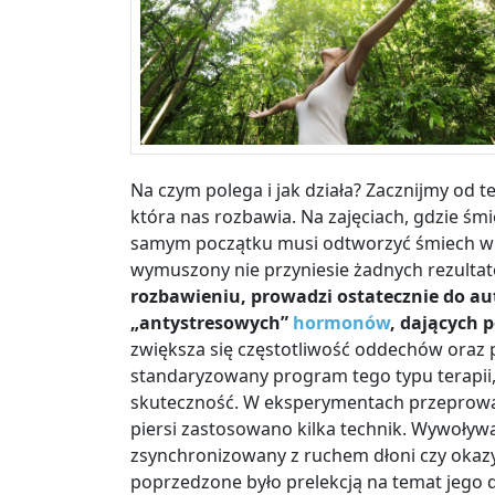
Na czym polega i jak działa? Zacznijmy od te
która nas rozbawia. Na zajęciach, gdzie śmi
samym początku musi odtworzyć śmiech w 
wymuszony nie przyniesie żadnych rezulta
rozbawieniu, prowadzi ostatecznie do au
„antystresowych”
hormonów
, dających 
zwiększa się częstotliwość oddechów oraz p
standaryzowany program tego typu terapii, c
skuteczność. W eksperymentach przeprowa
piersi zastosowano kilka technik. Wywoływ
zsynchronizowany z ruchem dłoni czy okaz
poprzedzone było prelekcją na temat jego d