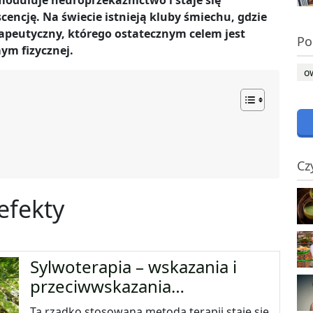
oduluje neuroprzekaźnictwo i staje się
ncję. Na świecie istnieją kluby śmiechu, gdzie
rapeutyczny, którego ostatecznym celem jest
Po
ym fizycznej.
o
Cz
efekty
Sylwoterapia – wskazania i
przeciwwskazania…
Ta rzadko stosowana metoda terapii staje się