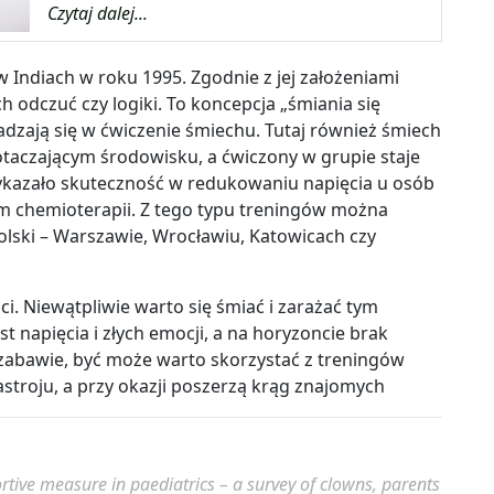
Czytaj dalej...
 Indiach w roku 1995. Zgodnie z jej założeniami
odczuć czy logiki. To koncepcja „śmiania się
zają się w ćwiczenie śmiechu. Tutaj również śmiech
otaczającym środowisku, a ćwiczony w grupie staje
wykazało skuteczność w redukowaniu napięcia u osób
m chemioterapii. Z tego typu treningów można
olski – Warszawie, Wrocławiu, Katowicach czy
i. Niewątpliwie warto się śmiać i zarażać tym
st napięcia i złych emocji, a na horyzoncie brak
j zabawie, być może warto skorzystać z treningów
stroju, a przy okazji poszerzą krąg znajomych
tive measure in paediatrics – a survey of clowns, parents