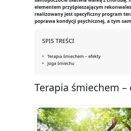
samopoczucie ułatwia walkę z chorobą, m
elementem przyśpieszającym rekonwalesce
realizowany jest specyficzny program te
poprawa kondycji psychicznej, a tym sam
SPIS TREŚCI
Terapia śmiechem – efekty
Joga śmiechu
Terapia śmiechem – 