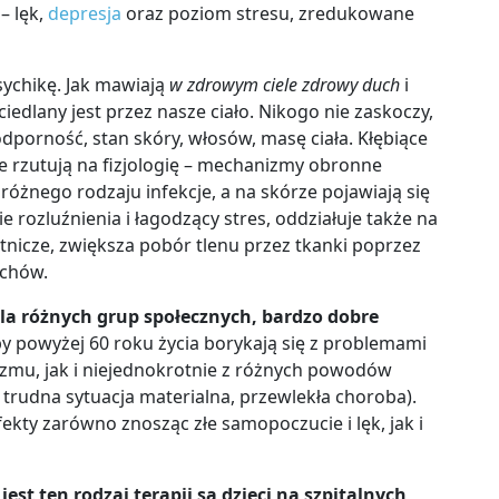
– lęk,
depresja
oraz poziom stresu, zredukowane
ychikę. Jak mawiają
w zdrowym ciele zdrowy duch
i
edlany jest przez nasze ciało. Nikogo nie zaskoczy,
porność, stan skóry, włosów, masę ciała. Kłębiące
ie rzutują na fizjologię – mechanizmy obronne
różnego rodzaju infekcje, a na skórze pojawiają się
e rozluźnienia i łagodzący stres, oddziałuje także na
ętnicze, zwiększa pobór tlenu przez tkanki poprzez
echów.
la różnych grup społecznych, bardzo dobre
 powyżej 60 roku życia borykają się z problemami
izmu, jak i niejednokrotnie z różnych powodów
 trudna sytuacja materialna, przewlekła choroba).
ekty zarówno znosząc złe samopoczucie i lęk, jak i
st ten rodzaj terapii są dzieci na szpitalnych