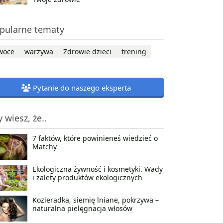
pularne tematy
woce
warzywa
Zdrowie dzieci
trening
Pytanie do naszego eksperta
y wiesz, że..
7 faktów, które powinieneś wiedzieć o
Matchy
Ekologiczna żywność i kosmetyki. Wady
i zalety produktów ekologicznych
Kozieradka, siemię lniane, pokrzywa –
naturalna pielęgnacja włosów