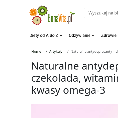
Diety od A do Z
Odżywianie
Zdrowie
Home
Artykuły
Naturalne antydepresanty – dz
Naturalne antydep
czekolada, witami
kwasy omega-3