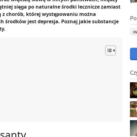
tniej sięga po naturalne środki lecznicze zamiast
 z chorób, której występowaniu można
Po
h środków jest depresja. Poznaj jakie substancje
ty.
o
Cz
santy