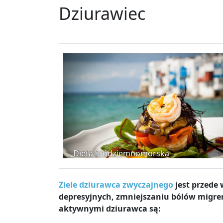
Dziurawiec
Dieta śródziemnomorska
Ziele dziurawca zwyczajnego
jest przede
depresyjnych, zmniejszaniu bólów migre
aktywnymi dziurawca są: