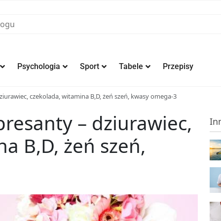
Psychologia
Sport
Tabele
Przepisy
iurawiec, czekolada, witamina B,D, żeń szeń, kwasy omega-3
resanty – dziurawiec,
In
na B,D, żeń szeń,