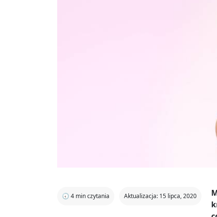
M
🕣
4
min czytania
Aktualizacja: 15 lipca, 2020
k
c