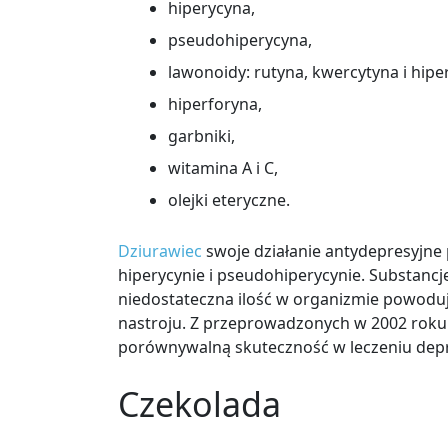
hiperycyna,
pseudohiperycyna,
lawonoidy: rutyna, kwercytyna i hipe
hiperforyna,
garbniki,
witamina A i C,
olejki eteryczne.
Dziurawiec
swoje działanie antydepresyjne
hiperycynie i pseudohiperycynie. Substancje
niedostateczna ilość w organizmie powoduje
nastroju. Z przeprowadzonych w 2002 roku 
porównywalną skuteczność w leczeniu depr
Czekolada