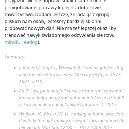
przyjaźni. Nic nie poprawi smaku samodzielnie
przygotowanej potrawy lepiej niż doborowe
towarzystwo. Dodam jeszcze, że jadając z grupą
bliskich nam osób, jesteśmy bardziej skłonni
próbować nowych dań. Nie ma też lepszej okazji by
trenować nawyk świadomego odżywiania się (tzw.
mindfull eating
).
Literatura:
Latimer LA, Pope L, Wansink B: Food neophiles: Prof
iling the adventurous eater. Obiecity 23 (8), s. 1577-
1581. 2015.
An R: Fast-food and full-service restaurant consumpt
ion and daily energy and nutrient intakes in US adult
s. European Journal of Clinical Nutrition , 1, 2015.
Wolfson JA, Bleich SN: Is cooking at home associate
d with better diet quality or weight-loss intention? Pu
blic Health Nutrition 18 (8), s. 1397-1406.2015