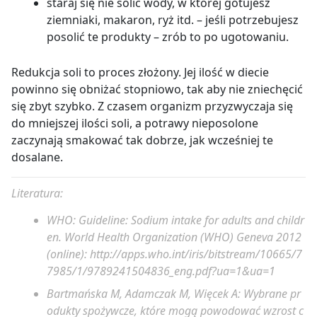
staraj się nie solić wody, w której gotujesz
ziemniaki, makaron, ryż itd. – jeśli potrzebujesz
posolić te produkty – zrób to po ugotowaniu.
Redukcja soli to proces złożony. Jej ilość w diecie
powinno się obniżać stopniowo, tak aby nie zniechęcić
się zbyt szybko. Z czasem organizm przyzwyczaja się
do mniejszej ilości soli, a potrawy nieposolone
zaczynają smakować tak dobrze, jak wcześniej te
dosalane.
Literatura:
WHO: Guideline: Sodium intake for adults and childr
en. World Health Organization (WHO) Geneva 2012
(online): http://apps.who.int/iris/bitstream/10665/7
7985/1/9789241504836_eng.pdf?ua=1&ua=1
Bartmańska M, Adamczak M, Więcek A: Wybrane pr
odukty spożywcze, które mogą powodować wzrost c