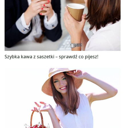
Szybka kawa z saszetki – sprawdź co pijesz!