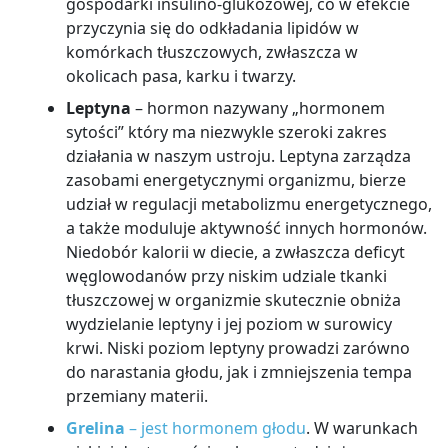
gospodarki insulino-glukozowej, co w efekcie
przyczynia się do odkładania lipidów w
komórkach tłuszczowych, zwłaszcza w
okolicach pasa, karku i twarzy.
Leptyna
– hormon nazywany „hormonem
sytości” który ma niezwykle szeroki zakres
działania w naszym ustroju. Leptyna zarządza
zasobami energetycznymi organizmu, bierze
udział w regulacji metabolizmu energetycznego,
a także moduluje aktywność innych hormonów.
Niedobór kalorii w diecie, a zwłaszcza deficyt
węglowodanów przy niskim udziale tkanki
tłuszczowej w organizmie skutecznie obniża
wydzielanie leptyny i jej poziom w surowicy
krwi. Niski poziom leptyny prowadzi zarówno
do narastania głodu, jak i zmniejszenia tempa
przemiany materii.
Grelina
– jest hormonem głodu
. W warunkach