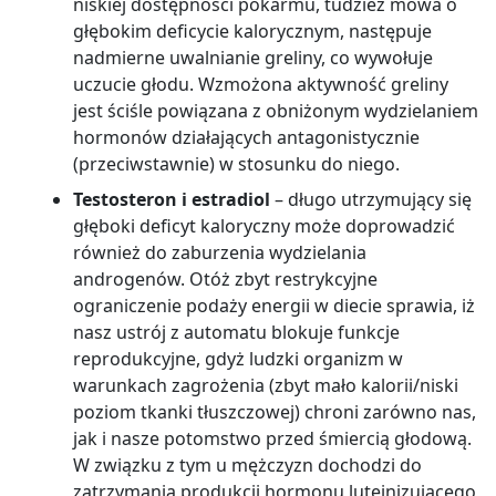
niskiej dostępności pokarmu, tudzież mowa o
głębokim deficycie kalorycznym, następuje
nadmierne uwalnianie greliny, co wywołuje
uczucie głodu. Wzmożona aktywność greliny
jest ściśle powiązana z obniżonym wydzielaniem
hormonów działających antagonistycznie
(przeciwstawnie) w stosunku do niego.
Testosteron i estradiol
– długo utrzymujący się
głęboki deficyt kaloryczny może doprowadzić
również do zaburzenia wydzielania
androgenów. Otóż zbyt restrykcyjne
ograniczenie podaży energii w diecie sprawia, iż
nasz ustrój z automatu blokuje funkcje
reprodukcyjne, gdyż ludzki organizm w
warunkach zagrożenia (zbyt mało kalorii/niski
poziom tkanki tłuszczowej) chroni zarówno nas,
jak i nasze potomstwo przed śmiercią głodową.
W związku z tym u mężczyzn dochodzi do
zatrzymania produkcji hormonu luteinizującego