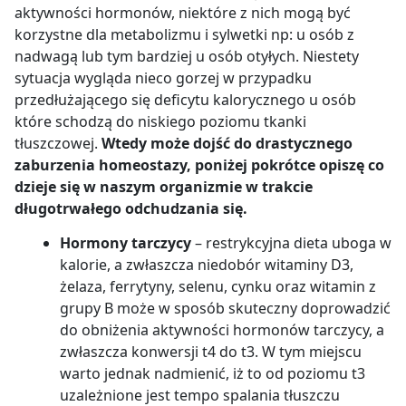
aktywności hormonów, niektóre z nich mogą być
korzystne dla metabolizmu i sylwetki np: u osób z
nadwagą lub tym bardziej u osób otyłych. Niestety
sytuacja wygląda nieco gorzej w przypadku
przedłużającego się deficytu kalorycznego u osób
które schodzą do niskiego poziomu tkanki
tłuszczowej.
Wtedy może dojść do drastycznego
zaburzenia homeostazy, poniżej pokrótce opiszę co
dzieje się w naszym organizmie w trakcie
długotrwałego odchudzania się.
Hormony tarczycy
– restrykcyjna dieta uboga w
kalorie, a zwłaszcza niedobór witaminy D3,
żelaza, ferrytyny, selenu, cynku oraz witamin z
grupy B może w sposób skuteczny doprowadzić
do obniżenia aktywności hormonów tarczycy, a
zwłaszcza konwersji t4 do t3. W tym miejscu
warto jednak nadmienić, iż to od poziomu t3
uzależnione jest tempo spalania tłuszczu