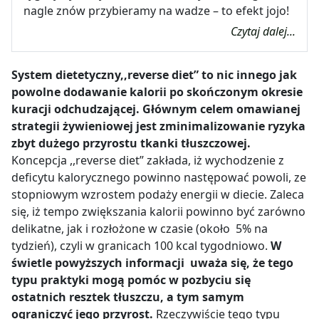
nagle znów przybieramy na wadze – to efekt jojo!
Czytaj dalej...
System dietetyczny,,reverse diet” to nic innego jak
powolne dodawanie kalorii po skończonym okresie
kuracji odchudzającej. Głównym celem omawianej
strategii żywieniowej jest zminimalizowanie ryzyka
zbyt dużego przyrostu tkanki tłuszczowej.
Koncepcja ,,reverse diet” zakłada, iż wychodzenie z
deficytu kalorycznego powinno następować powoli, ze
stopniowym wzrostem podaży energii w diecie. Zaleca
się, iż tempo zwiększania kalorii powinno być zarówno
delikatne, jak i rozłożone w czasie (około 5% na
tydzień), czyli w granicach 100 kcal tygodniowo.
W
świetle powyższych informacji uważa się, że tego
typu praktyki mogą pomóc w pozbyciu się
ostatnich resztek tłuszczu, a tym samym
ograniczyć jego przyrost.
Rzeczywiście tego typu