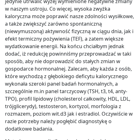
jedynie utrwalić wyżej wymienione negatywne zmiany
w naszym ustroju. Co więcej, wysoka zwyżka
kaloryczna może poprawić nasze zdolności wysiłkowe,
a także zwiększyć zarówno spontaniczną
(niewymuszoną) aktywność fizyczną w ciągu dnia, jak i
efekt termiczny pożywienia (TEF), a zatem większe
wydatkowanie energii. Na końcu chciałbym jednak
dodać, iż redukcję powinniśmy przeprowadzać w taki
sposób, aby nie doprowadzić do stałych zmian w
gospodarce hormonalnej. Zalecam, aby każda z osób,
które wychodzą z głębokiego deficytu kalorycznego
wykonała szeroki panel badań hormonalnych, a
szczególnie m.in panel tarczycowy (TSH, t3, t4, anty-
TPO), profil lipidowy (cholesterol całkowity, HDL, LDL,
trójglicerydy), testosteron, kortyzol, morfologia z
rozmazem, poziom wit.d3 jak i estradiol. Oczywiście w
razie potrzeby należy pogłębić diagnostykę o
dodatkowe badania.