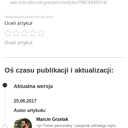
ww.ncbi.nlm.nih.gov/pmc/articles/PMC4049314/
Opublikowano ponad miesiąc temu
Oceń artykuł
Oceń artykuł
Oś czasu publikacji i aktualizacji:
Aktualna wersja
25.06.2017
Autor artykułu:
Marcin Grzelak
<p>Trener personalny i pasjonat zdrowego stylu