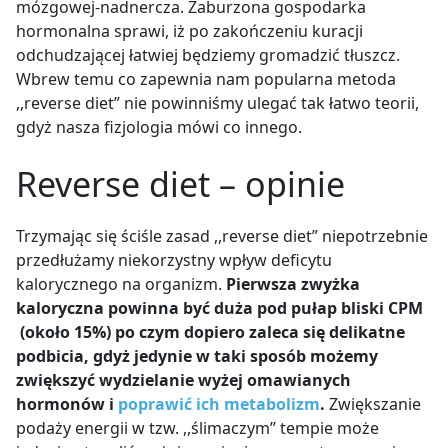
mózgowej-nadnercza. Zaburzona gospodarka
hormonalna sprawi, iż po zakończeniu kuracji
odchudzającej łatwiej będziemy gromadzić tłuszcz.
Wbrew temu co zapewnia nam popularna metoda
,,reverse diet” nie powinniśmy ulegać tak łatwo teorii,
gdyż nasza fizjologia mówi co innego.
Reverse diet – opinie
Trzymając się ściśle zasad ,,reverse diet” niepotrzebnie
przedłużamy niekorzystny wpływ deficytu
kalorycznego na organizm.
Pierwsza zwyżka
kaloryczna powinna być duża pod pułap bliski CPM
(około 15%) po czym dopiero zaleca się delikatne
podbicia, gdyż jedynie w taki sposób możemy
zwiększyć wydzielanie wyżej omawianych
hormonów i
poprawić ich metabolizm
.
Zwiększanie
podaży energii w tzw. ,,ślimaczym” tempie może