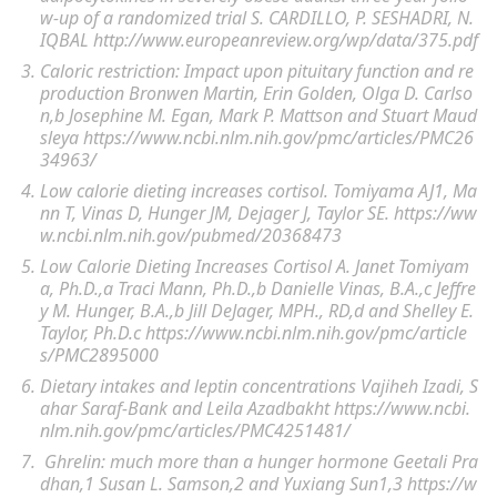
w-up of a randomized trial S. CARDILLO, P. SESHADRI, N.
IQBAL http://www.europeanreview.org/wp/data/375.pdf
Caloric restriction: Impact upon pituitary function and re
production Bronwen Martin, Erin Golden, Olga D. Carlso
n,b Josephine M. Egan, Mark P. Mattson and Stuart Maud
sleya https://www.ncbi.nlm.nih.gov/pmc/articles/PMC26
34963/
Low calorie dieting increases cortisol. Tomiyama AJ1, Ma
nn T, Vinas D, Hunger JM, Dejager J, Taylor SE. https://ww
w.ncbi.nlm.nih.gov/pubmed/20368473
Low Calorie Dieting Increases Cortisol A. Janet Tomiyam
a, Ph.D.,a Traci Mann, Ph.D.,b Danielle Vinas, B.A.,c Jeffre
y M. Hunger, B.A.,b Jill DeJager, MPH., RD,d and Shelley E.
Taylor, Ph.D.c https://www.ncbi.nlm.nih.gov/pmc/article
s/PMC2895000
Dietary intakes and leptin concentrations Vajiheh Izadi, S
ahar Saraf-Bank and Leila Azadbakht https://www.ncbi.
nlm.nih.gov/pmc/articles/PMC4251481/
Ghrelin: much more than a hunger hormone Geetali Pra
dhan,1 Susan L. Samson,2 and Yuxiang Sun1,3 https://w