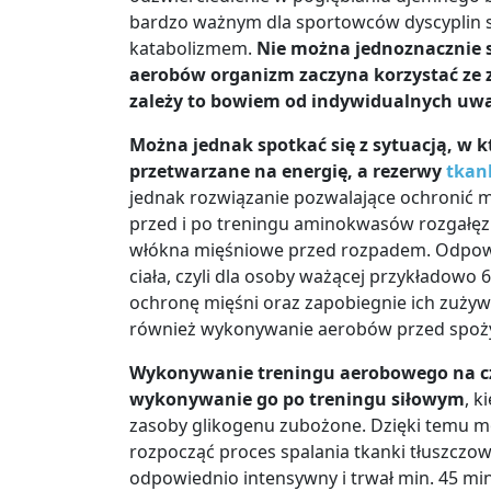
bardzo ważnym dla sportowców dyscyplin 
katabolizmem.
Nie można jednoznacznie
aerobów organizm zaczyna korzystać ze 
zależy to bowiem od indywidualnych uw
Można jednak spotkać się z sytuacją, w k
przetwarzane na energię, a rezerwy
tkan
jednak rozwiązanie pozwalające ochronić m
przed i po treningu aminokwasów rozgałęzi
włókna mięśniowe przed rozpadem. Odpow
ciała, czyli dla osoby ważącej przykładowo 
ochronę mięśni oraz zapobiegnie ich zużyw
również wykonywanie aerobów przed spoży
Wykonywanie treningu aerobowego na czcz
wykonywanie go po treningu siłowym
, k
zasoby glikogenu zubożone. Dzięki temu m
rozpocząć proces spalania tkanki tłuszczowe
odpowiednio intensywny i trwał min. 45 min