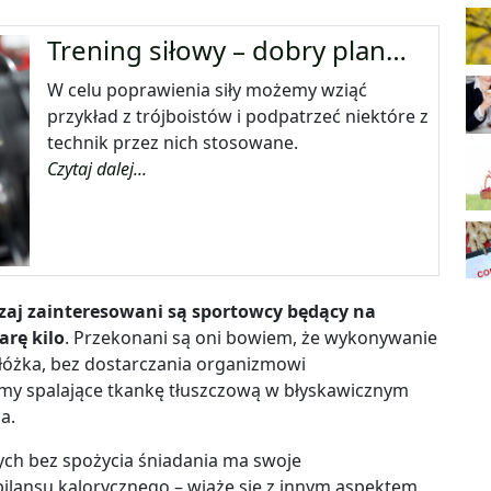
Trening siłowy – dobry plan…
W celu poprawienia siły możemy wziąć
przykład z trójboistów i podpatrzeć niektóre z
technik przez nich stosowane.
Czytaj dalej...
aj zainteresowani są sportowcy będący na
arę kilo
. Przekonani są oni bowiem, że wykonywanie
łóżka, bez dostarczania organizmowi
y spalające tkankę tłuszczową w błyskawicznym
a.
ch bez spożycia śniadania ma swoje
ilansu kalorycznego – wiąże się z innym aspektem