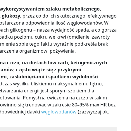
ę wykorzystywaniem szlaku metabolicznego,
z glukozy
, przez co do ich skutecznego, efektywnego
dostarczona odpowiednia ilość węglowodanów. W
ach glikogenu – nasza wydajność spada, a co gorsza
adku poziomu cukru we krwi (omdlenie, zawroty
omienie sobie tego faktu wyraźnie podkreśla brak
arczenia organizmowi pożywienia.
 czczo, na dietach low carb, ketogenicznych
anów, często wiąże się z przykrymi
i, zasłabnięciami i spadkiem wydolności
odczas wysiłku bliskiemu maksymalnemu tętnu,
twarzania energii jest sporym szokiem dla
towania. Pomysł na ćwiczenia na czczo w takim
powinno się trenować w zakresie 80
–
95% max HR bez
odpowiedniej dawki
węglowodanów
(zazwyczaj ok.