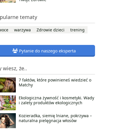
pularne tematy
woce
warzywa
Zdrowie dzieci
trening
Pytanie do naszego eksperta
y wiesz, że..
7 faktów, które powinieneś wiedzieć o
Matchy
Ekologiczna żywność i kosmetyki. Wady
i zalety produktów ekologicznych
Kozieradka, siemię lniane, pokrzywa –
naturalna pielęgnacja włosów