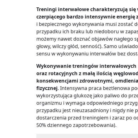
Treningi interwałowe charakteryzują si
czerpiącego bardzo intensywnie energię 
i bezpiecznego wykonywania musi zostać 
przypadku ich braku lub niedoboru w zapas
możemy nawet doznać objawów nagłego sp
głowy, wilczy głód, senność). Samo uświad
sensu w wykonywaniu interwałów bez dost
Wykonywanie treningów interwałowych na
oraz rotacyjnych z małą ilością węglowod
konsekwencjami zdrowotnymi, omdleniam
fizycznej
. Intensywna praca beztlenowa p
wykorzystująca glukozę jako paliwo do prze
organizmu i wymaga odpowiedniego przygo
przypadku jest nieuzasadniony i nigdy nie 
dostarczenia przed treningiem i zaraz po 
50% dziennego zapotrzebowania).