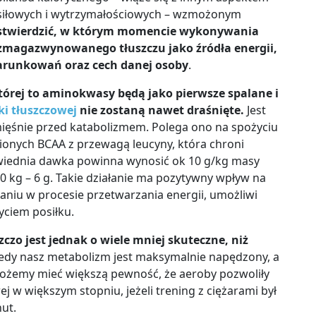
siłowych i wytrzymałościowych – wzmożonym
 stwierdzić, w którym momencie wykonywania
zmagazwynowanego tłuszczu jako źródła energii,
arunkowań oraz cech danej osoby
.
tórej to aminokwasy będą jako pierwsze spalane i
ki tłuszczowej
nie zostaną nawet draśnięte.
Jest
ięśnie przed katabolizmem. Polega ono na spożyciu
onych BCAA z przewagą leucyny, która chroni
iednia dawka powinna wynosić ok 10 g/kg masy
60 kg – 6 g. Takie działanie ma pozytywny wpływ na
aniu w procesie przetwarzania energii, umożliwi
ciem posiłku.
o jest jednak o wiele mniej skuteczne, niż
iedy nasz metabolizm jest maksymalnie napędzony, a
ożemy mieć większą pewność, że aeroby pozwoliły
j w większym stopniu, jeżeli trening z ciężarami był
ut.