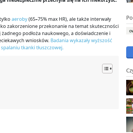
a niebezpiecznie przechyla się na ich niekorzyść.
Po
 tylko
aeroby
(65
–
75% max HR), ale także interwały
boko zakorzenione przekonanie na temat skuteczności
o
j żadnego podłoża naukowego, a doświadczenie i
ieciekawych wniosków.
Badania wykazały wyższość
palaniu tkanki tłuszczowej.
Cz