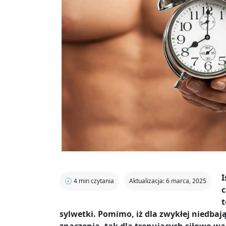
I
🕣
4
min czytania
Aktualizacja: 6 marca, 2025
c
t
sylwetki. Pomimo, iż dla zwykłej niedbaj