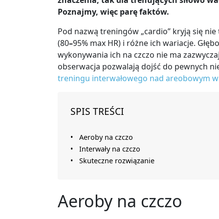
znaczenia, tak dla trenujących siłowo wag
Poznajmy, więc parę faktów.
Pod nazwą treningów „cardio” kryją się nie
(80
–
95% max HR) i różne ich wariacje. Głę
wykonywania ich na czczo nie ma zazwycza
obserwacja pozwalają dojść do pewnych n
treningu interwałowego nad areobowym w s
SPIS TREŚCI
Aeroby na czczo
Interwały na czczo
Skuteczne rozwiązanie
Aeroby na czczo