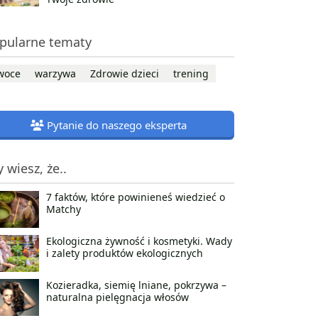
pularne tematy
woce
warzywa
Zdrowie dzieci
trening
Pytanie do naszego eksperta
y wiesz, że..
7 faktów, które powinieneś wiedzieć o
Matchy
Ekologiczna żywność i kosmetyki. Wady
i zalety produktów ekologicznych
Kozieradka, siemię lniane, pokrzywa –
naturalna pielęgnacja włosów