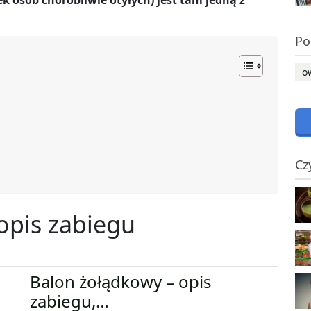
k osób chorobliwie otyłych) jest tam jedną z
Po
o
Cz
 opis zabiegu
Balon żołądkowy – opis
zabiegu,…