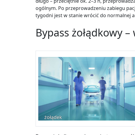
długo – przeciętnie ok. 2
–
3 h, przeprowadz
ogólnym. Po przeprowadzeniu zabiegu pacje
tygodni jest w stanie wrócić do normalnej 
Bypass żołądkowy 
żołądek