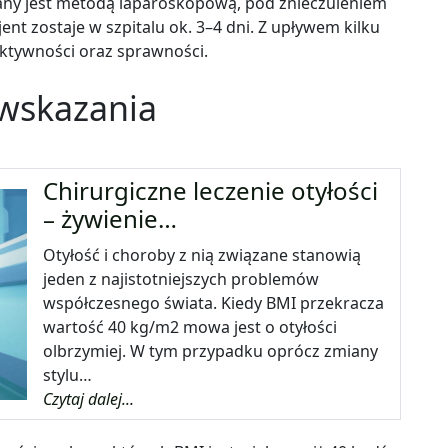
any jest metodą laparoskopową, pod znieczuleniem
nt zostaje w szpitalu ok. 3
–
4 dni. Z upływem kilku
aktywności oraz sprawności.
– wskazania
Chirurgiczne leczenie otyłości
– żywienie…
Otyłość i choroby z nią związane stanowią
jeden z najistotniejszych problemów
współczesnego świata. Kiedy BMI przekracza
wartość 40 kg/m2 mowa jest o otyłości
olbrzymiej. W tym przypadku oprócz zmiany
stylu…
Czytaj dalej...