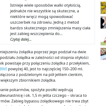
Istnieje wiele sposobów walki otyłością,
jednakże nie wszystkie są skuteczne, a
niektóre wręcz mogą spowodować
uszczerbek na zdrowiu. Jedną z metod
bardzo skutecznego zmniejszenia masy ciała
jest zabieg wszczepienia do…
Czytaj dalej...
iejszeniu żołądka poprzez jego podział na dwie
d podziału żołądka w zależności od stopnia otyłości
nik powstaje przy połączeniu żołądka z przełykiem,
BMI
powyżej 40, jest to najczęściej 150
–
200 ml.
ołączona z podzielonym na pół jelitem cienkim,
z większym zbiornikiem żołądka.
wanie pokarmów, spożyte posiłki wędrują
dwunastnicę i ok. 1,5 m jelita czczego – skraca to
armów. Zabieg bypassu żołądkowego nie trwa zbyt