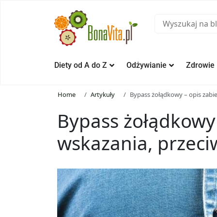
Diety od A do Z
Odżywianie
Zdrowie
Home
Artykuły
Bypass żołądkowy – opis zabie
Bypass żołądkowy 
wskazania, przeci