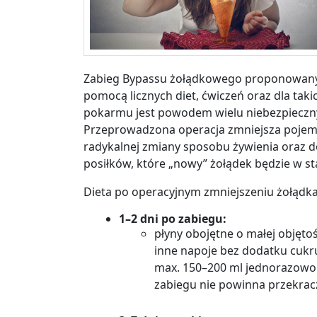
Zabieg Bypassu żołądkowego proponowany 
pomocą licznych diet, ćwiczeń oraz dla takic
pokarmu jest powodem wielu niebezpieczny
Przeprowadzona operacja zmniejsza pojemn
radykalnej zmiany sposobu żywienia oraz d
posiłków, które „nowy” żołądek będzie w st
Dieta po operacyjnym zmniejszeniu żołądk
1–2 dni po zabiegu:
płyny obojętne o małej objętoś
inne napoje bez dodatku cukru 
max. 150
–
200 ml jednorazowo
zabiegu nie powinna przekrac