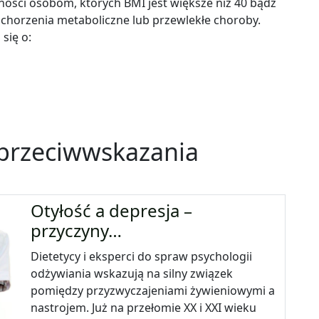
ności osobom, których BMI jest większe niż 40 bądź
chorzenia metaboliczne lub przewlekłe choroby.
się o:
– przeciwwskazania
Otyłość a depresja –
przyczyny…
Dietetycy i eksperci do spraw psychologii
odżywiania wskazują na silny związek
pomiędzy przyzwyczajeniami żywieniowymi a
nastrojem. Już na przełomie XX i XXI wieku